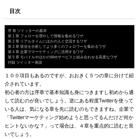
目次
序 章 ツイッターの基本

第 1 章 フォローを増やして情報を集めるワザ

第 2 章 リアルタイムにほかの人と交流するワザ

第 3 章 状況を分析してより多くのフォロワーを集めるワザ

第 4 章 企業でマーケティングに活用するワザ

第 5 章 モバイルやほかのWebサービスと組み合わせる高度なワザ

付録 ツイッター座談
１００項目もあるのですが、おおきく５つの章に分けて紹
介されています。
初心者の方は序章で基本知識も身につきますし初めから通
して読むのが良いでしょう。逆にある程度Twitterを使って
いる人は、気になる章を先に読むのもできますね。企業で
「Twitterマーケティング始めようと思ってるんだけど何か
ヒントないかな？」って場合は、４章を重点的に読むと良
いでしょう。