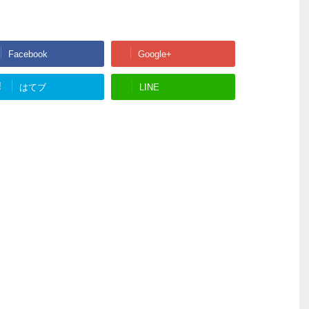
Facebook
Google+
!
はてブ
LINE