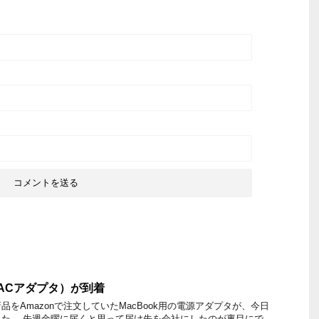
（ACアダプタ）が到着
をAmazonで注文していたMacBook用の電源アダプタが、今日
た。 先週金曜に届くと思って届け先を会社にしたのが裏目にで