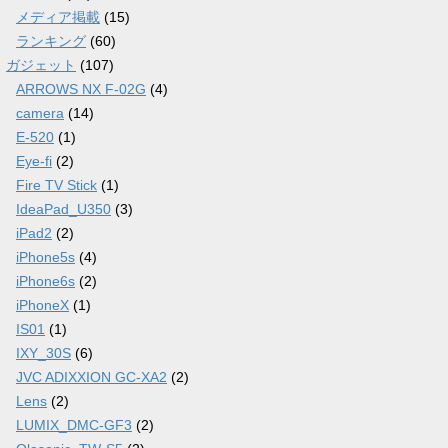
メディア掲載
(15)
ランキング
(60)
ガジェット
(107)
ARROWS NX F-02G
(4)
camera
(14)
E-520
(1)
Eye-fi
(2)
Fire TV Stick
(1)
IdeaPad_U350
(3)
iPad2
(2)
iPhone5s
(4)
iPhone6s
(2)
iPhoneX
(1)
IS01
(1)
IXY_30S
(6)
JVC ADIXXION GC-XA2
(2)
Lens
(2)
LUMIX_DMC-GF3
(2)