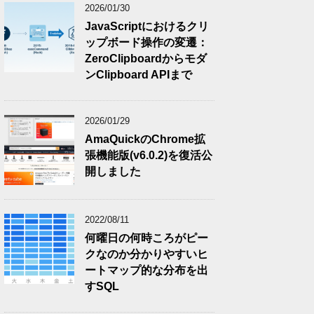
2026/01/30
JavaScriptにおけるクリ
ップボード操作の変遷：
ZeroClipboardからモダ
ンClipboard APIまで
2026/01/29
AmaQuickのChrome拡
張機能版(v6.0.2)を復活公
開しました
2022/08/11
何曜日の何時ころがピー
クなのか分かりやすいヒ
ートマップ的な分布を出
すSQL