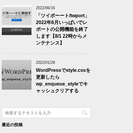
2022/06/16
「ツイポーート/twport」
2022年6月いっぱいでレ
ポートの公開機能を終了
します【8/1 22時からメ
ンテナンス】
2022/01/28
WordPressでstyle.cssを
更新したら
wp_enqueue_styleでキ
ャッシュクリアする
最近の投稿