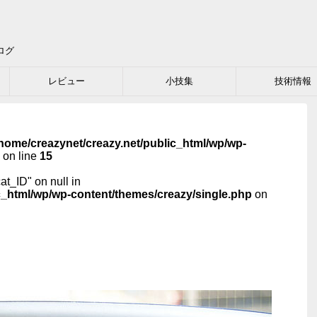
ログ
レビュー
小技集
技術情報
home/creazynet/creazy.net/public_html/wp/wp-
on line
15
cat_ID" on null in
c_html/wp/wp-content/themes/creazy/single.php
on