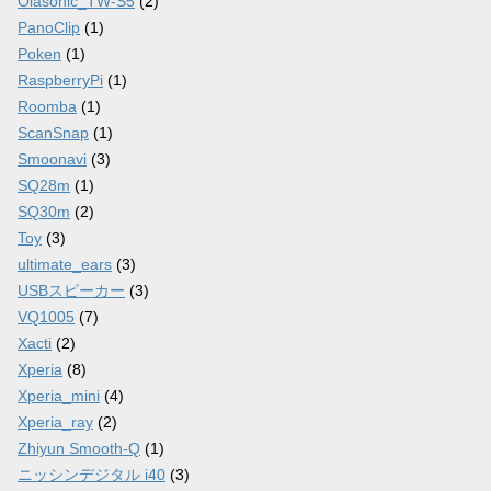
Olasonic_TW-S5
(2)
PanoClip
(1)
Poken
(1)
RaspberryPi
(1)
Roomba
(1)
ScanSnap
(1)
Smoonavi
(3)
SQ28m
(1)
SQ30m
(2)
Toy
(3)
ultimate_ears
(3)
USBスピーカー
(3)
VQ1005
(7)
Xacti
(2)
Xperia
(8)
Xperia_mini
(4)
Xperia_ray
(2)
Zhiyun Smooth-Q
(1)
ニッシンデジタル i40
(3)