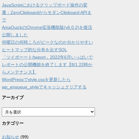
JavaScriptにおけるクリップボード操作の変
遷：ZeroClipboardからモダンClipboard APIま
で
AmaQuickのChrome拡張機能版(v6.0.2)を復活
公開しました
何曜日の何時ころがピークなのか分かりやすい
ヒートマップ的な分布を出すSQL
「ツイポーート/twport」2022年6月いっぱいで
レポートの公開機能を終了します【8/1 22時か
らメンテナンス】
WordPressでstyle.cssを更新したら
wp_enqueue_styleでキャッシュクリアする
アーカイブ
ア
ー
カ
カテゴリー
イ
ブ
お知らせ
(99)