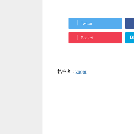
Twitter
B
Pocket
-
執筆者：
yager