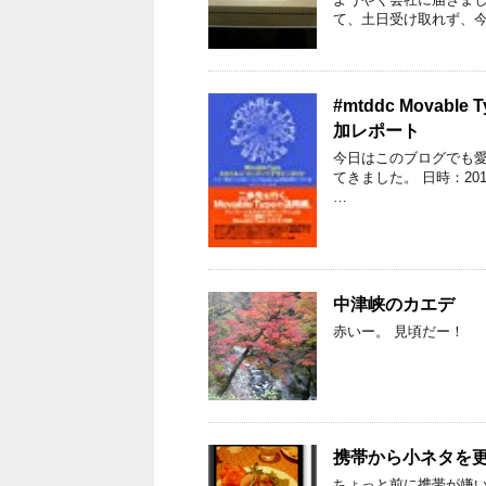
て、土日受け取れず、今
#mtddc Movable T
加レポート
今日はこのブログでも愛用
てきました。 日時：2010
…
中津峡のカエデ
赤いー。 見頃だー！
携帯から小ネタを更
ちょっと前に携帯が嫌