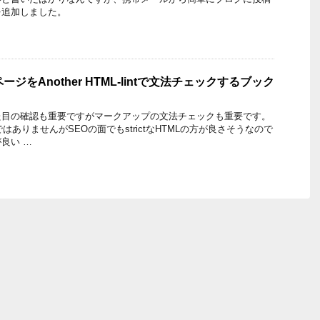
を追加しました。
ジをAnother HTML-lintで文法チェックするブック
た目の確認も重要ですがマークアップの文法チェックも重要です。
はありませんがSEOの面でもstrictなHTMLの方が良さそうなので
良い …