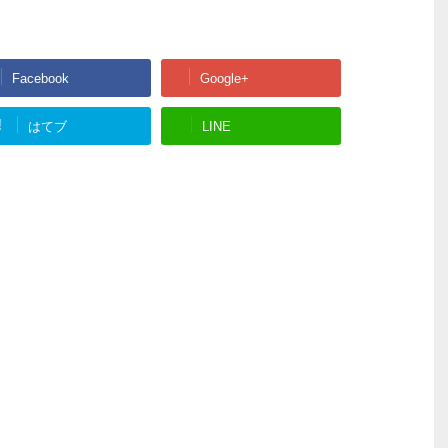
Facebook
Google+
!
はてブ
LINE