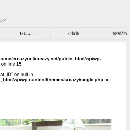
ログ
レビュー
小技集
技術情報
home/creazynet/creazy.net/public_html/wp/wp-
on line
15
cat_ID" on null in
c_html/wp/wp-content/themes/creazy/single.php
on