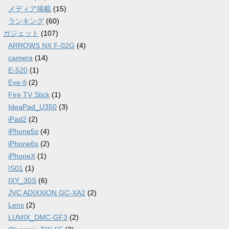
メディア掲載
(15)
ランキング
(60)
ガジェット
(107)
ARROWS NX F-02G
(4)
camera
(14)
E-520
(1)
Eye-fi
(2)
Fire TV Stick
(1)
IdeaPad_U350
(3)
iPad2
(2)
iPhone5s
(4)
iPhone6s
(2)
iPhoneX
(1)
IS01
(1)
IXY_30S
(6)
JVC ADIXXION GC-XA2
(2)
Lens
(2)
LUMIX_DMC-GF3
(2)