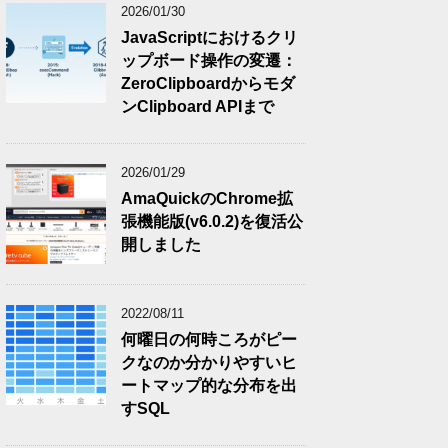
2026/01/30
JavaScriptにおけるクリ
ップボード操作の変遷：
ZeroClipboardからモダ
ンClipboard APIまで
2026/01/29
AmaQuickのChrome拡
張機能版(v6.0.2)を復活公
開しました
2022/08/11
何曜日の何時ころがピー
クなのか分かりやすいヒ
ートマップ的な分布を出
すSQL