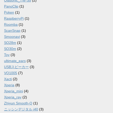
Olasonic_TW-S5
(2)
PanoClip
(1)
Poken
(1)
RaspberryPi
(1)
Roomba
(1)
ScanSnap
(1)
Smoonavi
(3)
SQ28m
(1)
SQ30m
(2)
Toy
(3)
ultimate_ears
(3)
USBスピーカー
(3)
VQ1005
(7)
Xacti
(2)
Xperia
(8)
Xperia_mini
(4)
Xperia_ray
(2)
Zhiyun Smooth-Q
(1)
ニッシンデジタル i40
(3)