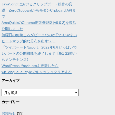
JavaScriptにおけるクリップボード操作の変
遷：ZeroClipboardからモダンClipboard APIま
で
AmaQuickのChrome拡張機能版(v6.0.2)を復活
公開しました
何曜日の何時ころがピークなのか分かりやすい
ヒートマップ的な分布を出すSQL
「ツイポーート/twport」2022年6月いっぱいで
レポートの公開機能を終了します【8/1 22時か
らメンテナンス】
WordPressでstyle.cssを更新したら
wp_enqueue_styleでキャッシュクリアする
アーカイブ
ア
ー
カ
カテゴリー
イ
ブ
お知らせ
(99)