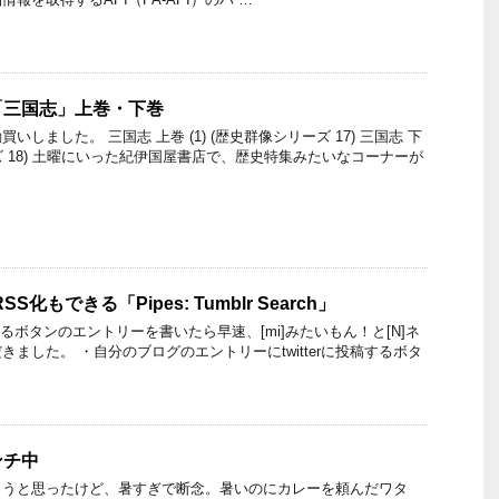
「三国志」上巻・下巻
しました。 三国志 上巻 (1) (歴史群像シリーズ 17) 三国志 下
リーズ 18) 土曜にいった紀伊国屋書店で、歴史特集みたいなコーナーが
S化もできる「Pipes: Tumblr Search」
できるボタンのエントリーを書いたら早速、[mi]みたいもん！と[N]ネ
ました。 ・自分のブログのエントリーにtwitterに投稿するボタ
ンチ中
ようと思ったけど、暑すぎで断念。暑いのにカレーを頼んだワタ