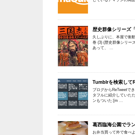
歴史群像シリーズ
久しぶりに、本屋で衝動買い
巻 (3) (歴史群像シ
あって、 …
Tumblrを検索してRS
ブログからReTweet
タフルに紹介していただき
ンもついた:[m …
葛西臨海公園でラ
お弁当買って外で食べ