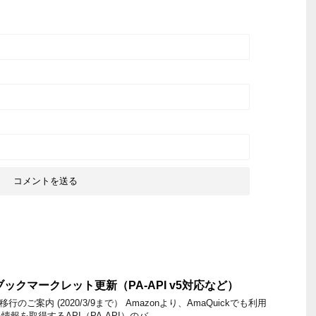
0.0 ブックマークレット更新（PA-API v5対応など）
PI v5移行のご案内 (2020/3/9まで） Amazonより、AmaQuickでも利用
報を取得するAPI（PA-API）のバ …