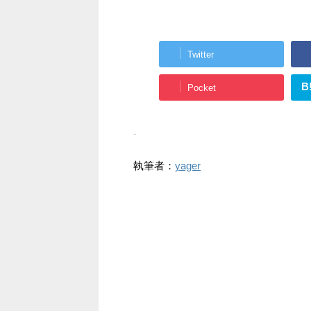
Twitter
B
Pocket
-
執筆者：
yager