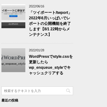
2022/06/16
「ツイポーート/twport」
2022年6月いっぱいでレ
ポートの公開機能を終了
します【8/1 22時からメ
ンテナンス】
2022/01/28
WordPressでstyle.cssを
更新したら
wp_enqueue_styleでキ
ャッシュクリアする
最近の投稿