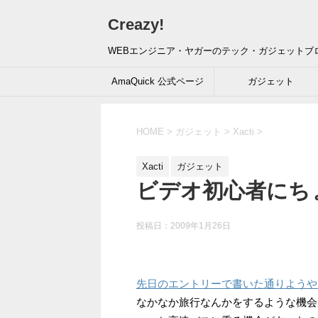
Creazy!
WEBエンジニア・ヤガーのテック・ガジェットブ
AmaQuick 公式ページ
ガジェット
HOME
>
ガジェット
>
Xacti
>
Xacti
ガジェット
ビデオ初心者にちょ
投稿日：
2009年1月26日
先日のエントリーで書いた通りようや
なかなか旅行なんかをするような機会