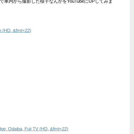
車内から撮影した様子なんかをYouTubeにUPしてみま
n (HD, &fmt=22)
ge, Odaiba, Fuji TV (HD, &fmt=22)