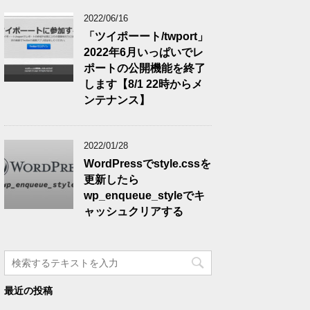
2022/06/16
「ツイポーート/twport」
2022年6月いっぱいでレ
ポートの公開機能を終了
します【8/1 22時からメ
ンテナンス】
2022/01/28
WordPressでstyle.cssを
更新したら
wp_enqueue_styleでキ
ャッシュクリアする
最近の投稿