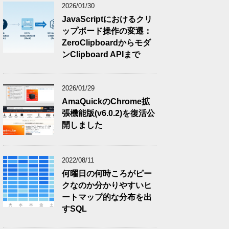
2026/01/30
JavaScriptにおけるクリ
ップボード操作の変遷：
ZeroClipboardからモダ
ンClipboard APIまで
2026/01/29
AmaQuickのChrome拡
張機能版(v6.0.2)を復活公
開しました
2022/08/11
何曜日の何時ころがピー
クなのか分かりやすいヒ
ートマップ的な分布を出
すSQL