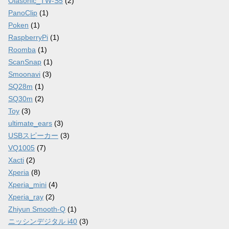
Olasonic_TW-S5
(2)
PanoClip
(1)
Poken
(1)
RaspberryPi
(1)
Roomba
(1)
ScanSnap
(1)
Smoonavi
(3)
SQ28m
(1)
SQ30m
(2)
Toy
(3)
ultimate_ears
(3)
USBスピーカー
(3)
VQ1005
(7)
Xacti
(2)
Xperia
(8)
Xperia_mini
(4)
Xperia_ray
(2)
Zhiyun Smooth-Q
(1)
ニッシンデジタル i40
(3)