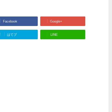
Facebook
Google+
!
はてブ
LINE