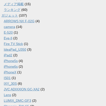
メディア掲載
(15)
ランキング
(60)
ガジェット
(107)
ARROWS NX F-02G
(4)
camera
(14)
E-520
(1)
Eye-fi
(2)
Fire TV Stick
(1)
IdeaPad_U350
(3)
iPad2
(2)
iPhone5s
(4)
iPhone6s
(2)
iPhoneX
(1)
IS01
(1)
IXY_30S
(6)
JVC ADIXXION GC-XA2
(2)
Lens
(2)
LUMIX_DMC-GF3
(2)