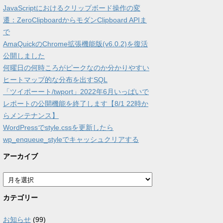
JavaScriptにおけるクリップボード操作の変
遷：ZeroClipboardからモダンClipboard APIま
で
AmaQuickのChrome拡張機能版(v6.0.2)を復活
公開しました
何曜日の何時ころがピークなのか分かりやすい
ヒートマップ的な分布を出すSQL
「ツイポーート/twport」2022年6月いっぱいで
レポートの公開機能を終了します【8/1 22時か
らメンテナンス】
WordPressでstyle.cssを更新したら
wp_enqueue_styleでキャッシュクリアする
アーカイブ
ア
ー
カ
カテゴリー
イ
ブ
お知らせ
(99)