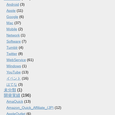
Android
(3)
Apple
(11)
Google
(6)
Mac
(37)
Mobile
(2)
Network
(1)
Software
(7)
Tumblr
(4)
Twitter
(8)
WebService
(61)
Windows
(1)
YouTube
(13)
イベント
(16)
はてな
(3)
未分類
(1)
開発実績
(196)
AmaQuick
(13)
Amazon_Quick_Affiliate_(JP)
(12)
AppleOutlet
(6)