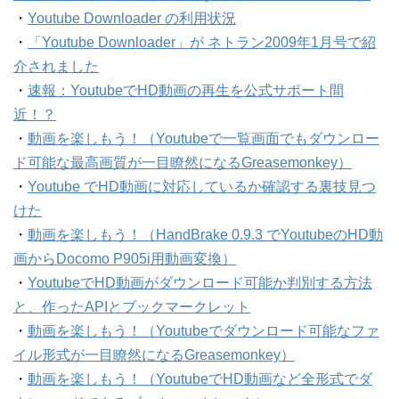
・
Youtube Downloader の利用状況
・
「Youtube Downloader」が ネトラン2009年1月号で紹
介されました
・
速報：YoutubeでHD動画の再生を公式サポート間
近！？
・
動画を楽しもう！（Youtubeで一覧画面でもダウンロー
ド可能な最高画質が一目瞭然になるGreasemonkey）
・
Youtube でHD動画に対応しているか確認する裏技見つ
けた
・
動画を楽しもう！（HandBrake 0.9.3 でYoutubeのHD動
画からDocomo P905i用動画変換）
・
YoutubeでHD動画がダウンロード可能か判別する方法
と、作ったAPIとブックマークレット
・
動画を楽しもう！（Youtubeでダウンロード可能なファ
イル形式が一目瞭然になるGreasemonkey）
・
動画を楽しもう！（YoutubeでHD動画など全形式でダ