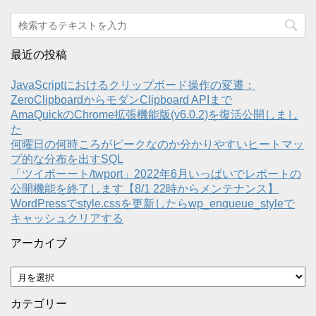
最近の投稿
JavaScriptにおけるクリップボード操作の変遷：
ZeroClipboardからモダンClipboard APIまで
AmaQuickのChrome拡張機能版(v6.0.2)を復活公開しまし
た
何曜日の何時ころがピークなのか分かりやすいヒートマッ
プ的な分布を出すSQL
「ツイポーート/twport」2022年6月いっぱいでレポートの
公開機能を終了します【8/1 22時からメンテナンス】
WordPressでstyle.cssを更新したらwp_enqueue_styleで
キャッシュクリアする
アーカイブ
ア
ー
カ
カテゴリー