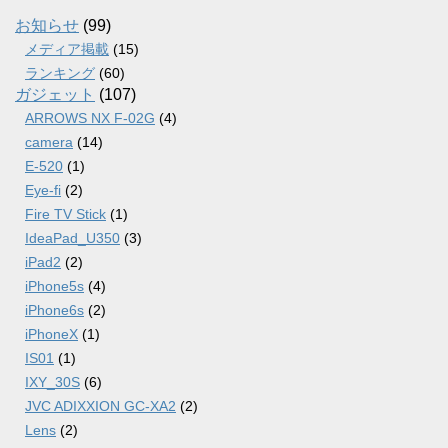
イ
ブ
お知らせ
(99)
メディア掲載
(15)
ランキング
(60)
ガジェット
(107)
ARROWS NX F-02G
(4)
camera
(14)
E-520
(1)
Eye-fi
(2)
Fire TV Stick
(1)
IdeaPad_U350
(3)
iPad2
(2)
iPhone5s
(4)
iPhone6s
(2)
iPhoneX
(1)
IS01
(1)
IXY_30S
(6)
JVC ADIXXION GC-XA2
(2)
Lens
(2)