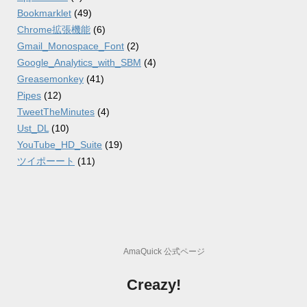
Bookmarklet
(49)
Chrome拡張機能
(6)
Gmail_Monospace_Font
(2)
Google_Analytics_with_SBM
(4)
Greasemonkey
(41)
Pipes
(12)
TweetTheMinutes
(4)
Ust_DL
(10)
YouTube_HD_Suite
(19)
ツイポーート
(11)
AmaQuick 公式ページ
Creazy!