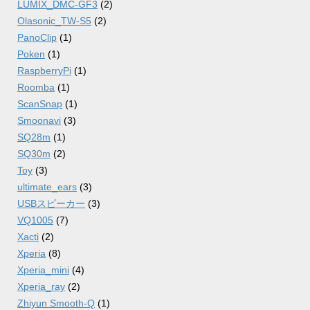
LUMIX_DMC-GF3
(2)
Olasonic_TW-S5
(2)
PanoClip
(1)
Poken
(1)
RaspberryPi
(1)
Roomba
(1)
ScanSnap
(1)
Smoonavi
(3)
SQ28m
(1)
SQ30m
(2)
Toy
(3)
ultimate_ears
(3)
USBスピーカー
(3)
VQ1005
(7)
Xacti
(2)
Xperia
(8)
Xperia_mini
(4)
Xperia_ray
(2)
Zhiyun Smooth-Q
(1)