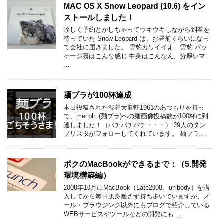
MAC OS X Snow Leopard (10.6) をイン
ストールしました！
珍しく予約とかしちゃってウキウキしながら到着を
待っていた Snow Leopard は、お昼前くらいになっ
て会社に届きました。 雪豹カワイイよ、雪豹 パッ
ケージ裏はこんな感じ 中身はこんなん。分厚いマ
…
麺ブラが100杯達成
本日投稿された渋谷大勝軒1961のあつもりを持っ
て、menblr. (麺ブラ)への麺画像投稿数が100杯に到
達しました！（パチパチパチ・・・） 29人のタン
ブリスタがフォローしてくれています。 麺ブラ …
ボクのMacBookができるまで：（5.開発
環境構築編）
2008年10月にMacBook（Late2008、unibody）を購
入してから毎日肌身離さず持ち歩いていますが、メ
ール・ブラウジング以外にもブログで紹介している
WEBサービスやツールなどの開発にも …