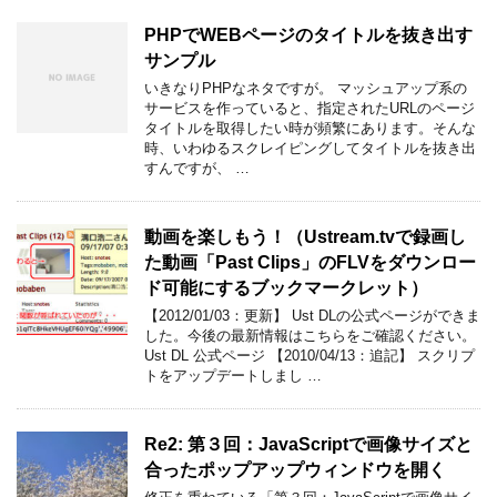
PHPでWEBページのタイトルを抜き出す
サンプル
いきなりPHPなネタですが。 マッシュアップ系の
サービスを作っていると、指定されたURLのページ
タイトルを取得したい時が頻繁にあります。そんな
時、いわゆるスクレイピングしてタイトルを抜き出
すんですが、 …
動画を楽しもう！（Ustream.tvで録画し
た動画「Past Clips」のFLVをダウンロー
ド可能にするブックマークレット）
【2012/01/03：更新】 Ust DLの公式ページができま
した。今後の最新情報はこちらをご確認ください。
Ust DL 公式ページ 【2010/04/13：追記】 スクリプ
トをアップデートしまし …
Re2: 第３回：JavaScriptで画像サイズと
合ったポップアップウィンドウを開く