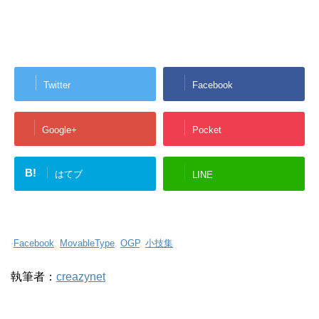
Twitter
Facebook
Google+
Pocket
B!
はてブ
LINE
-
Facebook
,
MovableType
,
OGP
,
小技集
執筆者：
creazynet