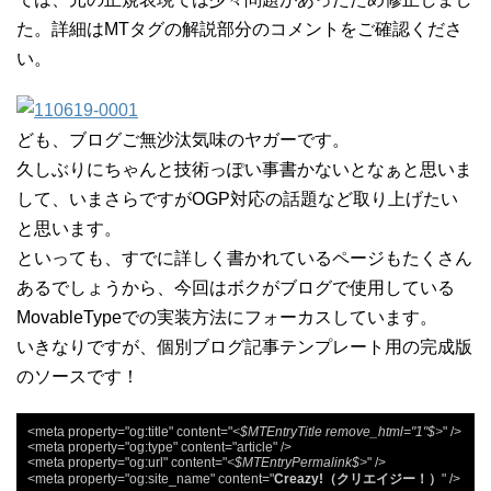
た。詳細はMTタグの解説部分のコメントをご確認くださ
い。
ども、ブログご無沙汰気味のヤガーです。
久しぶりにちゃんと技術っぽい事書かないとなぁと思いま
して、いまさらですがOGP対応の話題など取り上げたい
と思います。
といっても、すでに詳しく書かれているページもたくさん
あるでしょうから、今回はボクがブログで使用している
MovableTypeでの実装方法にフォーカスしています。
いきなりですが、個別ブログ記事テンプレート用の完成版
のソースです！
<meta property="og:title" content="
<$MTEntryTitle remove_html="1"$>
" />

<meta property="og:type" content="article" />

<meta property="og:url" content="
<$MTEntryPermalink$>
" />

<meta property="og:site_name" content="
Creazy!（クリエイジー！）