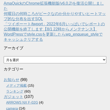
AmaQuickのChrome拡張機能版(v6.0.2)を復活公開しまし
た
何曜日の何時ころがピークなのか分かりやすいヒートマッ
プ的な分布を出すSQL
「ツイポーート/twport」2022年6月いっぱいでレポートの
公開機能を終了します【8/1 22時からメンテナンス】
WordPressでstyle.cssを更新したらwp_enqueue_styleで
キャッシュクリアする
アーカイブ
ア
ー
カ
カテゴリー
イ
ブ
お知らせ
(99)
メディア掲載
(15)
ランキング
(60)
ガジェット
(107)
ARROWS NX F-02G
(4)
camera
(14)