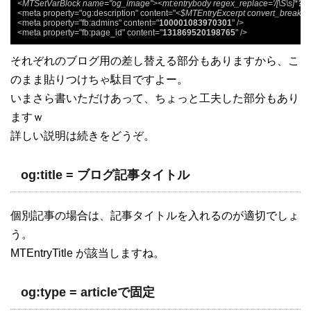
<MTSetVarBlock name="og_image"><mt:entrybody regex_replace='/[\S\s]*
?
sr
<meta property="og:description" content="
<$MTEntryExcerpt convert_breaks=
<meta property="fb:admins" content="
100001083970301
" />

<meta property="fb:page_id" content="
131869520198765
" />
それぞれのブログ用の差し替える部分もありますから、こ
のまま貼りつけちゃ駄目ですよー。
いまさら書いただけあって、ちょっと工夫した部分もあり
ますｗ
詳しい説明は続きをどうぞ。
og:title = ブログ記事タイトル
個別記事の場合は、記事タイトルを入れるのが適切でしょ
う。
MTEntryTitle が該当しますね。
og:type = articleで固定