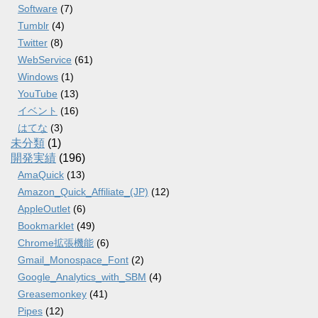
Software
(7)
Tumblr
(4)
Twitter
(8)
WebService
(61)
Windows
(1)
YouTube
(13)
イベント
(16)
はてな
(3)
未分類
(1)
開発実績
(196)
AmaQuick
(13)
Amazon_Quick_Affiliate_(JP)
(12)
AppleOutlet
(6)
Bookmarklet
(49)
Chrome拡張機能
(6)
Gmail_Monospace_Font
(2)
Google_Analytics_with_SBM
(4)
Greasemonkey
(41)
Pipes
(12)