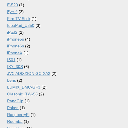
E-520
(1)
Eye-fi
(2)
Fire TV Stick
(1)
IdeaPad_U350
(3)
iPad2
(2)
iPhone5s
(4)
iPhone6s
(2)
iPhoneX
(1)
IS01
(1)
IXY_30S
(6)
JVC ADIXXION GC-XA2
(2)
Lens
(2)
LUMIX_DMC-GF3
(2)
Olasonic_TW-S5
(2)
PanoClip
(1)
Poken
(1)
RaspberryPi
(1)
Roomba
(1)