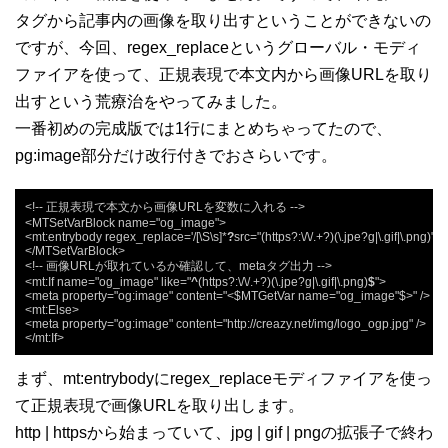
タグから記事内の画像を取り出すということができないの
ですが、今回、regex_replaceというグローバル・モディ
ファイアを使って、正規表現で本文内から画像URLを取り
出すという荒療治をやってみました。
一番初めの完成版では1行にまとめちゃってたので、
pg:image部分だけ改行付きでおさらいです。
<!-- 正規表現で本文から画像URLを変数に入れる -->

<MTSetVarBlock name="og_image">

<mt:entrybody regex_replace='/[\S\s]*
?
src="(https?:\/\/.+?)(\.jpe?g|\.gif|\.png)"[\S
</MTSetVarBlock>

<!-- 画像URLが取れているか確認して、metaタグ出力 -->

<mt:If name="og_image" like="
^
(https?:\/\/.+?)(\.jpe?g|\.gif|\.png)
$
">

<meta property="og:image" content="<$MTGetVar name="og_image"$>" />

<mt:Else>

<meta property="og:image" content="http://creazy.net/img/logo_ogp.jpg" />

</mt:If>
まず、mt:entrybodyにregex_replaceモディファイアを使っ
て正規表現で画像URLを取り出します。
http | httpsから始まっていて、jpg | gif | pngの拡張子で終わ