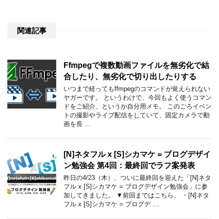
関連記事
Ffmpegで複数動画ファイルを無劣化で結
合したり、無劣化で切り出したりする
いつまで経ってもffmpegのコマンドが覚えられない
ヤガーです。 というわけで、今回もよく使うコマン
ドをご紹介、というか自分用メモ。 このごろイベン
トの撮影やライブ配信をしていて、固定カメラで動
画を長 …
[N]ネタフル x [S]シカマケ = ブログデザイ
ン勉強会 第4回：最終回でラフ案発表
昨日の4/23（木）、ついに最終回を迎えた「[N]ネタ
フル x [S]シカマケ = ブログデザイン勉強会」に参
加してきました。 ▼前回まではこちら、 ・[N]ネタ
フル x [S]シカマケ = ブログデ …