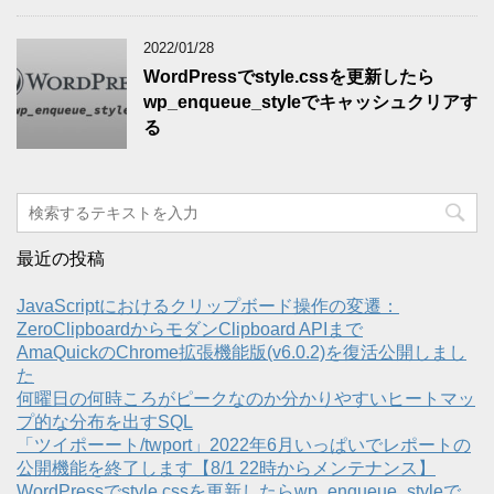
2022/01/28
WordPressでstyle.cssを更新したら
wp_enqueue_styleでキャッシュクリアす
る
最近の投稿
JavaScriptにおけるクリップボード操作の変遷：
ZeroClipboardからモダンClipboard APIまで
AmaQuickのChrome拡張機能版(v6.0.2)を復活公開しまし
た
何曜日の何時ころがピークなのか分かりやすいヒートマッ
プ的な分布を出すSQL
「ツイポーート/twport」2022年6月いっぱいでレポートの
公開機能を終了します【8/1 22時からメンテナンス】
WordPressでstyle.cssを更新したらwp_enqueue_styleで