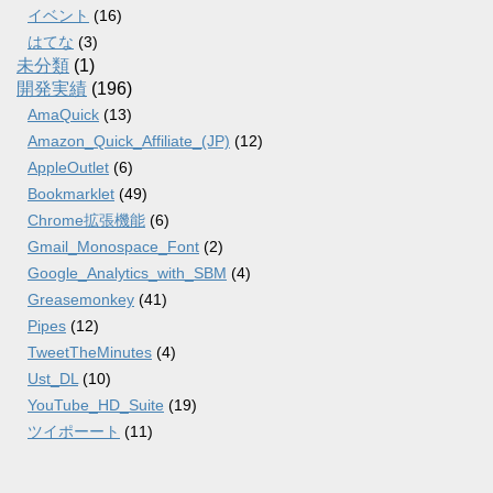
イベント
(16)
はてな
(3)
未分類
(1)
開発実績
(196)
AmaQuick
(13)
Amazon_Quick_Affiliate_(JP)
(12)
AppleOutlet
(6)
Bookmarklet
(49)
Chrome拡張機能
(6)
Gmail_Monospace_Font
(2)
Google_Analytics_with_SBM
(4)
Greasemonkey
(41)
Pipes
(12)
TweetTheMinutes
(4)
Ust_DL
(10)
YouTube_HD_Suite
(19)
ツイポーート
(11)