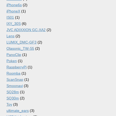
iPhone6s
(2)
iPhoneX
(1)
IS01
(1)
IXY_30S
(6)
JVC ADIXXION GC-XA2
(2)
Lens
(2)
LUMIX_DMC-GF3
(2)
Olasonic_TW-S5
(2)
PanoClip
(1)
Poken
(1)
RaspberryPi
(1)
Roomba
(1)
ScanSnap
(1)
Smoonavi
(3)
SQ28m
(1)
SQ30m
(2)
Toy
(3)
ultimate_ears
(3)