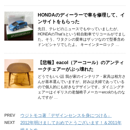
HONDAのディーラーで車を修理して、イ
ンサイトをもらった
先日、テレビのニュースでもやっていましたが、
HONDAのThat’sという軽自動車でリコールがでまし
た。そう、ワタクシの愛車はザッツなので型番含め
ドンピシャリでしたよ。 キーインターロック …
【悲報】eacol（アーコール）のアンティ
ークチェアーがぶっ壊れた
どうでもいい話 我が家のインテリア・家具は相方さ
んが基本選んでいますが、好みは夫婦であっている
ので個人的にも好きなデザインです。ダイニングチ
ェアーはイギリスの老舗椅子メーカーercolのものな
んですが …
PREV
ウジトモコ著「デザインセンスを身につける」
NEXT
2012年明けましておめでとうございます！＆2011年
総まとめ