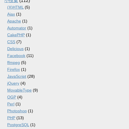
小技集
(112)
(X)HTML
(5)
Ajax
(1)
Apache
(1)
Automator
(1)
CakePHP
(1)
CSS
(7)
Delicious
(1)
Facebook
(11)
ffmpeg
(5)
Firefox
(1)
JavaScript
(28)
jQuery
(4)
MovableType
(9)
OGP
(4)
Perl
(1)
Photoshop
(1)
PHP
(13)
PostgreSQL
(1)