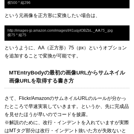
横500 * 縦296
という元画像を正方形に変換したい場合は、
http://images-jp.amazon.com/images/I/41uqyIOBZbL._
AA
75
_.jpg

横75 * 縦75
というように、AA（正方形）75（px）というオプション
を追加することで変換が可能です。
MTEntryBodyの最初の画像URLからサムネイル
画像URLを取得する書き方
さて、Flickr/AmazonのサムネイルURLのルールが分かっ
たところで早速実装していきます。というか、先に完成品
を見せたほうが早いのでコードを披露。
※解説のために、改行・インデントを入れていますが実際
はMTタグ部分は改行・インデント抜いた方が失敗ないと