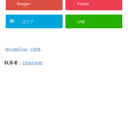
Google+
Pocket
B!
はてブ
LINE
-
MovableType
,
小技集
執筆者：
creazynet