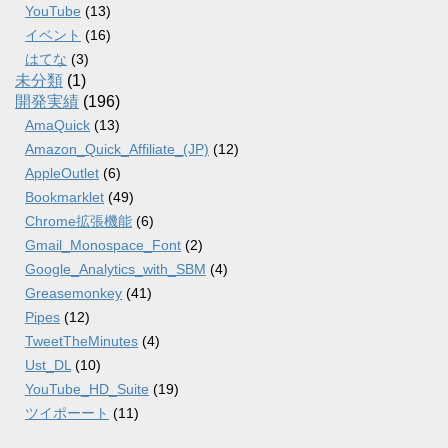
YouTube
(13)
イベント
(16)
はてな
(3)
未分類
(1)
開発実績
(196)
AmaQuick
(13)
Amazon_Quick_Affiliate_(JP)
(12)
AppleOutlet
(6)
Bookmarklet
(49)
Chrome拡張機能
(6)
Gmail_Monospace_Font
(2)
Google_Analytics_with_SBM
(4)
Greasemonkey
(41)
Pipes
(12)
TweetTheMinutes
(4)
Ust_DL
(10)
YouTube_HD_Suite
(19)
ツイポーート
(11)