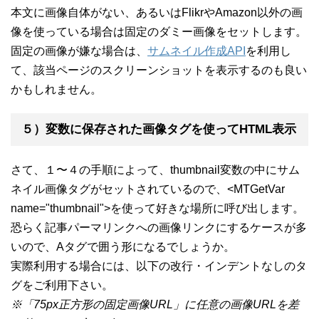
本文に画像自体がない、あるいはFlikrやAmazon以外の画
像を使っている場合は固定のダミー画像をセットします。
固定の画像が嫌な場合は、
サムネイル作成API
を利用し
て、該当ページのスクリーンショットを表示するのも良い
かもしれません。
５）変数に保存された画像タグを使ってHTML表示
さて、１〜４の手順によって、thumbnail変数の中にサム
ネイル画像タグがセットされているので、<MTGetVar
name="thumbnail">を使って好きな場所に呼び出します。
恐らく記事パーマリンクへの画像リンクにするケースが多
いので、Aタグで囲う形になるでしょうか。
実際利用する場合には、以下の改行・インデントなしのタ
グをご利用下さい。
※「75px正方形の固定画像URL」に任意の画像URLを差