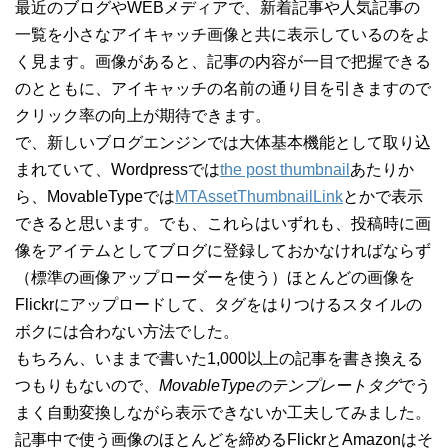
最近のブログやWEBメディアで、新着記事や人気記事の
一覧を小さなアイキャッチ画像と共に表示しているのをよ
く見ます。画像があると、記事の内容が一目で把握できる
のとともに、アイキャッチの名前の通り目を引きますので
クリック率の向上が期待できます。
で、新しいブログエンジンでは大体基本機能として取り込
まれていて、Wordpressでは
the post thumbnail
あたりか
ら、MovableTypeでは
MTAssetThumbnailLink
とかで表示
できると思います。でも、これらはいずれも、投稿時に画
像をアイテムとしてブログに登録しておかなければならず
（標準の画像アップローダーを使う）ほとんどの画像を
Flickrにアップロードして、タグをはりつけるスタイルの
ボクには合わない方法でした。
もちろん、いままで書いた1,000以上の記事を書き換える
つもりもないので、
MovableTypeのテンプレートタグ
でう
まく自動変換しながら表示できないか工夫してみました。
記事中で使う画像のほとんどを締めるFlickrとAmazonはそ