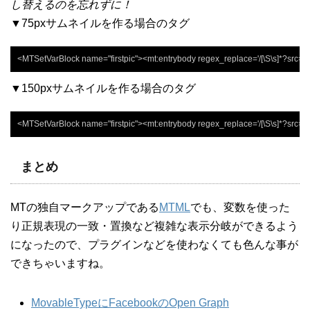
し替えるのを忘れずに！
▼75pxサムネイルを作る場合のタグ
<MTSetVarBlock name="firstpic"><mt:entrybody regex_replace='/[\S\s]*?src="
▼150pxサムネイルを作る場合のタグ
<MTSetVarBlock name="firstpic"><mt:entrybody regex_replace='/[\S\s]*?src="
まとめ
MTの独自マークアップである
MTML
でも、変数を使った
り正規表現の一致・置換など複雑な表示分岐ができるよう
になったので、プラグインなどを使わなくても色んな事が
できちゃいますね。
MovableTypeにFacebookのOpen Graph