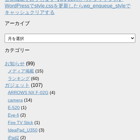
WordPressでstyle.cssを更新したらwp_enqueue_styleで
キャッシュクリアする
アーカイブ
ア
ー
カ
カテゴリー
イ
ブ
お知らせ
(99)
メディア掲載
(15)
ランキング
(60)
ガジェット
(107)
ARROWS NX F-02G
(4)
camera
(14)
E-520
(1)
Eye-fi
(2)
Fire TV Stick
(1)
IdeaPad_U350
(3)
iPad2
(2)