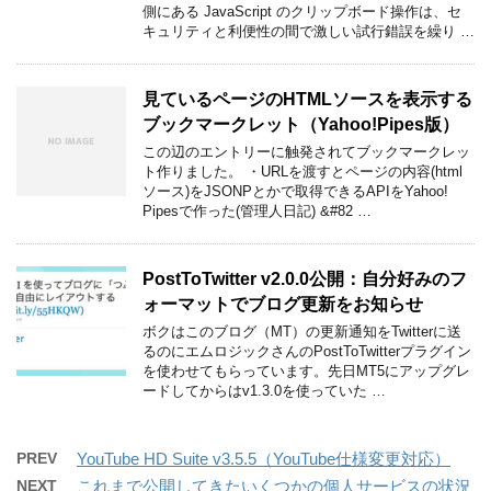
側にある JavaScript のクリップボード操作は、セ
キュリティと利便性の間で激しい試行錯誤を繰り …
見ているページのHTMLソースを表示する
ブックマークレット（Yahoo!Pipes版）
この辺のエントリーに触発されてブックマークレッ
ト作りました。 ・URLを渡すとページの内容(html
ソース)をJSONPとかで取得できるAPIをYahoo!
Pipesで作った(管理人日記) &#82 …
PostToTwitter v2.0.0公開：自分好みのフ
ォーマットでブログ更新をお知らせ
ボクはこのブログ（MT）の更新通知をTwitterに送
るのにエムロジックさんのPostToTwitterプラグイン
を使わせてもらっています。先日MT5にアップグレ
ードしてからはv1.3.0を使っていた …
PREV
YouTube HD Suite v3.5.5（YouTube仕様変更対応）
NEXT
これまで公開してきたいくつかの個人サービスの状況