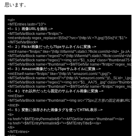
思います。
<ul>

<!-- １）画像URLを抽出 -->
<MTSetVarBlock name="firstpic">

<mt:entrybody regex_replace='/[\S\s]*?src="(http:\/\/.+?\.jpg)"[\S\s]*/i',"$1">

<!-- ２）Flickr画像だったら75pxサムネイルに変換 -->
<mt:If name="firstpic" like="(http:\/\/farm\d*\.static\.?flickr.com\/\d+\/\d+_[a-zA-Z
<MTSetVarBlock name="regex0">/^(http:\/\/farm\d*\.static\.?flickr.com\/\d+\/\d+
<MTSetVarBlock name="regex1"><img src="$1_s.jpg" class="thumbnail75 thum
<!-- ３）Amazon画像だったら75pxサムネイルに変換 -->
<mt:ElseIf name="firstpic" like="(http:\/\/.*amazon\.com\/.*\.jpg)">

<MTSetVarBlock name="regex0">/^(http:\/\/.*amazon\.com\/.*)(\._SL\d+_\.jpg).
<MTSetVarBlock name="regex1"><img src="$1._AA75_.jpg" class="thumbnail
<!-- ４）それ以外だったら固定のサムネイル画像に変換 -->
<mt:Else>

<MTSetVarBlock name="thumbnail"><img src="
75px正方形の固定画像URL
" a
<!-- ５）変数に保存された画像タグを使ってHTML表示 -->
<li>

<a href="<$MTEntryPermalink$>">
<MTGetVar name="thumbnail">
</a>

<a href="<$MTEntryPermalink$>"><$MTEntryTitle$></a>

</li>

</MTEntries>
