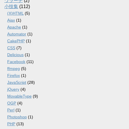
ワラーチ
(2)
小技集
(112)
(X)HTML
(5)
Ajax
(1)
Apache
(1)
Automator
(1)
CakePHP
(1)
CSS
(7)
Delicious
(1)
Facebook
(11)
ffmpeg
(5)
Firefox
(1)
JavaScript
(28)
jQuery
(4)
MovableType
(9)
OGP
(4)
Perl
(1)
Photoshop
(1)
PHP
(13)