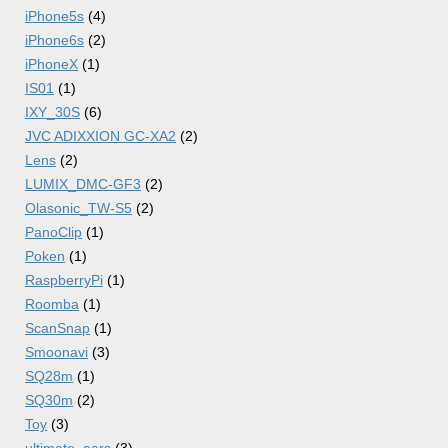
iPhone5s
(4)
iPhone6s
(2)
iPhoneX
(1)
IS01
(1)
IXY_30S
(6)
JVC ADIXXION GC-XA2
(2)
Lens
(2)
LUMIX_DMC-GF3
(2)
Olasonic_TW-S5
(2)
PanoClip
(1)
Poken
(1)
RaspberryPi
(1)
Roomba
(1)
ScanSnap
(1)
Smoonavi
(3)
SQ28m
(1)
SQ30m
(2)
Toy
(3)