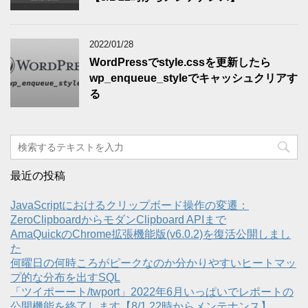
2022/01/28
WordPressでstyle.cssを更新したら
wp_enqueue_styleでキャッシュクリアす
る
最近の投稿
JavaScriptにおけるクリップボード操作の変遷：
ZeroClipboardからモダンClipboard APIまで
AmaQuickのChrome拡張機能版(v6.0.2)を復活公開しまし
た
何曜日の何時ころがピークなのか分かりやすいヒートマッ
プ的な分布を出すSQL
「ツイポーート/twport」2022年6月いっぱいでレポートの
公開機能を終了します【8/1 22時からメンテナンス】