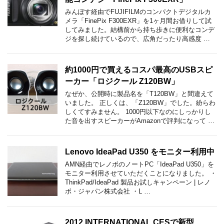
みんぽす経由でFUJIFILMのコンパクトデジタルカ
メラ「FinePix F300EXR」を1ヶ月間お借りして試
してみました。結構前から持ち歩きに便利なコンデ
ジを探し続けているので、広角だったり高感度 …
約1000円で買えるコスパ最高のUSBスピ
ーカー「ロジクール Z120BW」
なぜか、公開時に製品名を「T120BW」と間違えて
いました。 正しくは、「Z120BW」でした。紛らわ
しくてすみません。 1000円以下なのにしっかりし
た音を出すスピーカーがAmazonで評判になって …
Lenovo IdeaPad U350 をモニター利用中
AMN経由でレノボのノートPC「IdeaPad U350」を
モニター利用させていただくことになりました。 ・
ThinkPad/IdeaPad 製品お試しキャンペーン | レノ
ボ・ジャパン株式会社 ・L …
2012 INTERNATIONAL CESで新型