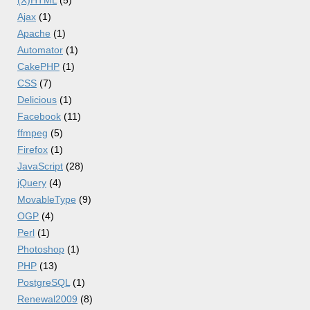
(X)HTML
(5)
Ajax
(1)
Apache
(1)
Automator
(1)
CakePHP
(1)
CSS
(7)
Delicious
(1)
Facebook
(11)
ffmpeg
(5)
Firefox
(1)
JavaScript
(28)
jQuery
(4)
MovableType
(9)
OGP
(4)
Perl
(1)
Photoshop
(1)
PHP
(13)
PostgreSQL
(1)
Renewal2009
(8)