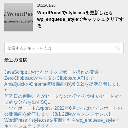
2022/01/28
WordPressでstyle.cssを更新したら
wp_enqueue_styleでキャッシュクリアす
る
最近の投稿
JavaScriptにおけるクリップボード操作の変遷：
ZeroClipboardからモダンClipboard APIまで
AmaQuickのChrome拡張機能版(v6.0.2)を復活公開しまし
た
何曜日の何時ころがピークなのか分かりやすいヒートマッ
プ的な分布を出すSQL
「ツイポーート/twport」2022年6月いっぱいでレポートの
公開機能を終了します【8/1 22時からメンテナンス】
WordPressでstyle.cssを更新したらwp_enqueue_styleで
キャッシュクリアする