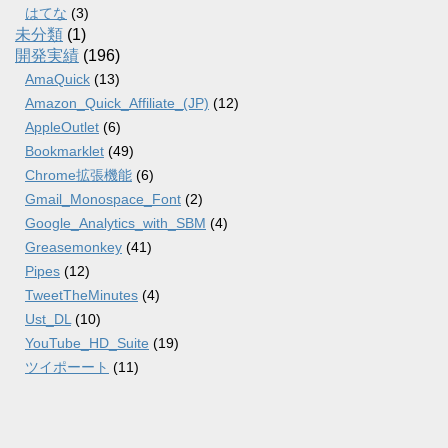
はてな
(3)
未分類
(1)
開発実績
(196)
AmaQuick
(13)
Amazon_Quick_Affiliate_(JP)
(12)
AppleOutlet
(6)
Bookmarklet
(49)
Chrome拡張機能
(6)
Gmail_Monospace_Font
(2)
Google_Analytics_with_SBM
(4)
Greasemonkey
(41)
Pipes
(12)
TweetTheMinutes
(4)
Ust_DL
(10)
YouTube_HD_Suite
(19)
ツイポーート
(11)