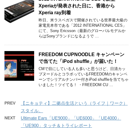
Xperiaが発表された日に、香港から
Xperia ray到着
昨日、米ラスベガスで開催されている世界最大級の
家電見本市である「2012 INTERNATIONAL CES」
にて、Sony Ericsson（最新のグローバルモデルか
らはSonyブランドになるようで …
FREEDOM CUPNOODLE キャンペーン
で当てた「iPod shuffle」が届いた！
CMで目にしている人も多いと思うけど、日清カッ
プヌードルとコラボっているFREEDOMのキャンペ
ーンでシリアルナンバー付きiPod shuffleを当てちゃ
いました！ツイてる！ ・FREEDOM CU …
PREV
【ニキョティ】二拠点生活という（ライフ｜ワーク）
スタイル。
NEXT
Ultimate Ears「UE9000」「UE6000」「UE4000」
「UE900」タッチ＆トライレポート