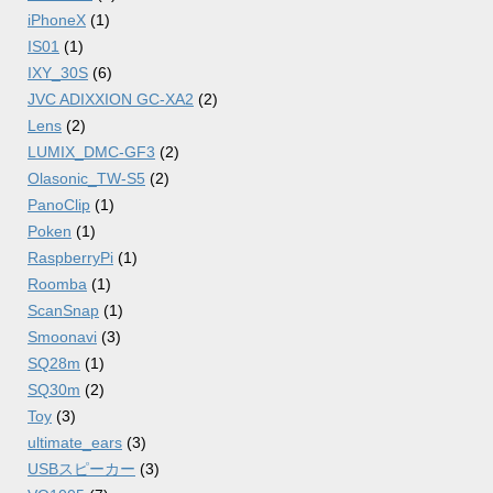
iPhoneX
(1)
IS01
(1)
IXY_30S
(6)
JVC ADIXXION GC-XA2
(2)
Lens
(2)
LUMIX_DMC-GF3
(2)
Olasonic_TW-S5
(2)
PanoClip
(1)
Poken
(1)
RaspberryPi
(1)
Roomba
(1)
ScanSnap
(1)
Smoonavi
(3)
SQ28m
(1)
SQ30m
(2)
Toy
(3)
ultimate_ears
(3)
USBスピーカー
(3)