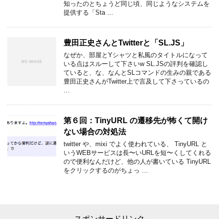
知ったのとちょうど同じ頃、同じようなシステムを
提供する「Sta …
豊田正史さんとTwitterと「SL.JS」
なぜか、部屋とYシャツと私風のタイトルになって
いる点はスルーして下さいw SL.JSの評判を確認し
ていると、な、なんとSLコマンドの生みの親である
豊田正史さんがTwitter上で言及して下さっているの
…
第６回：TinyURL の遷移先が怖くて開け
ない場合の対処法
twitter や、mixi でよく使われている、 TinyURL と
いうWEBサービスは長〜いURLを短〜くしてくれる
ので便利なんだけど、他の人が書いている TinyURL
をクリックするのがちょっ …
スポンサードリンク