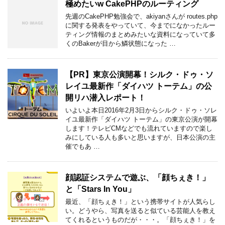
極めたいw CakePHPのルーティング
先週のCakePHP勉強会で、akiyanさんが routes.php
に関する発表をやっていて、今までになかったルー
ティング情報のまとめみたいな資料になっていて多
くのBakerが目から鱗状態になった …
【PR】東京公演開幕！シルク・ドゥ・ソ
レイユ最新作「ダイハツ トーテム」の公
開リハ潜入レポート！
いよいよ本日2016年2月3日からシルク・ドゥ・ソレ
イユ最新作「ダイハツ トーテム」の東京公演が開幕
します！テレビCMなどでも流れていますので楽し
みにしている人も多いと思いますが、日本公演の主
催でもあ …
顔認証システムで遊ぶ、「顔ちぇき！」
と「Stars In You」
最近、「顔ちぇき！」という携帯サイトが人気らし
い。どうやら、写真を送ると似ている芸能人を教え
てくれるというものだが・・・。「顔ちぇき！」を