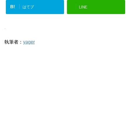
B!
はてブ
LINE
-
執筆者：
yager