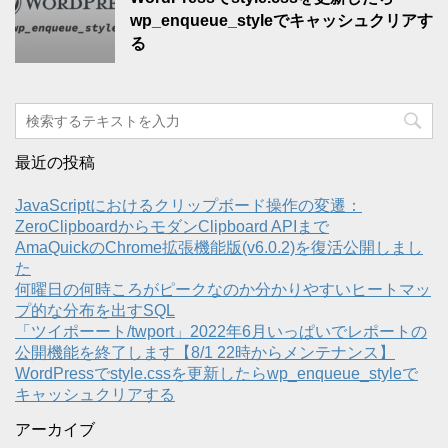
wp_enqueue_styleでキャッシュクリアす
る
最近の投稿
JavaScriptにおけるクリップボード操作の変遷：
ZeroClipboardからモダンClipboard APIまで
AmaQuickのChrome拡張機能版(v6.0.2)を復活公開しまし
た
何曜日の何時ころがピークなのか分かりやすいヒートマッ
プ的な分布を出すSQL
「ツイポーート/twport」2022年6月いっぱいでレポートの
公開機能を終了します【8/1 22時からメンテナンス】
WordPressでstyle.cssを更新したらwp_enqueue_styleで
キャッシュクリアする
アーカイブ