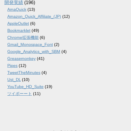
開発実績
(196)
AmaQuick
(13)
Amazon_Quick_Affiliate_(JP)
(12)
AppleOutlet
(6)
Bookmarklet
(49)
Chrome拡張機能
(6)
Gmail_Monospace_Font
(2)
Google_Analytics_with_SBM
(4)
Greasemonkey
(41)
Pipes
(12)
TweetTheMinutes
(4)
Ust_DL
(10)
YouTube_HD_Suite
(19)
ツイポーート
(11)