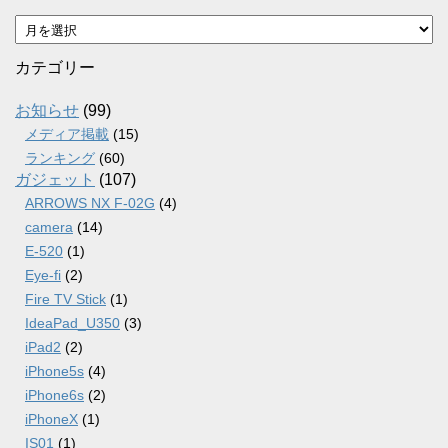
ア
ー
カ
カテゴリー
イ
ブ
お知らせ
(99)
メディア掲載
(15)
ランキング
(60)
ガジェット
(107)
ARROWS NX F-02G
(4)
camera
(14)
E-520
(1)
Eye-fi
(2)
Fire TV Stick
(1)
IdeaPad_U350
(3)
iPad2
(2)
iPhone5s
(4)
iPhone6s
(2)
iPhoneX
(1)
IS01
(1)