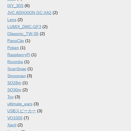
IXY_30S
(6)
JVC ADIXXION GC-XA2
(2)
Lens
(2)
LUMIX_DMC-GF3
(2)
Olasonic_TW-S5
(2)
PanoClip
(1)
Poken
(1)
RaspberryPi
(1)
Roomba
(1)
ScanSnap
(1)
Smoonavi
(3)
SQ28m
(1)
SQ30m
(2)
Toy
(3)
ultimate_ears
(3)
USBスピーカー
(3)
VQ1005
(7)
Xacti
(2)