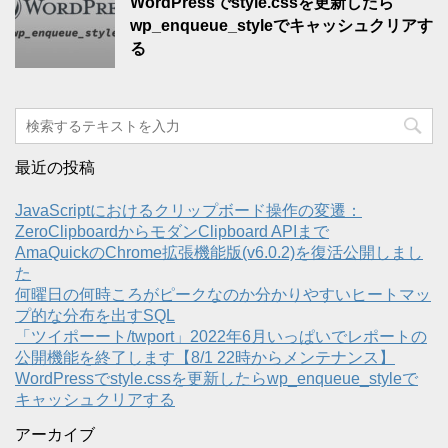
WordPressでstyle.cssを更新したら
wp_enqueue_styleでキャッシュクリアす
る
最近の投稿
JavaScriptにおけるクリップボード操作の変遷：
ZeroClipboardからモダンClipboard APIまで
AmaQuickのChrome拡張機能版(v6.0.2)を復活公開しまし
た
何曜日の何時ころがピークなのか分かりやすいヒートマッ
プ的な分布を出すSQL
「ツイポーート/twport」2022年6月いっぱいでレポートの
公開機能を終了します【8/1 22時からメンテナンス】
WordPressでstyle.cssを更新したらwp_enqueue_styleで
キャッシュクリアする
アーカイブ