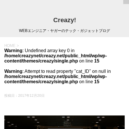
Creazy!
WEBエンジニア・ヤガーのテック・ガジェットブログ
HOME
>
Warning
: Undefined array key 0 in
/home/creazynet/creazy.net/public_html/wp/wp-
content/themes/creazy/single.php
on line
15
Warning
: Attempt to read property "cat_ID" on null in
/home/creazynet/creazy.net/public_html/wp/wp-
content/themes/creazy/single.php
on line
15
投稿日：
2017年12月20日