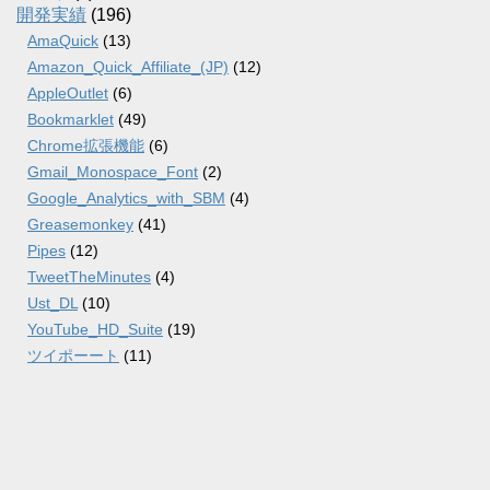
開発実績
(196)
AmaQuick
(13)
Amazon_Quick_Affiliate_(JP)
(12)
AppleOutlet
(6)
Bookmarklet
(49)
Chrome拡張機能
(6)
Gmail_Monospace_Font
(2)
Google_Analytics_with_SBM
(4)
Greasemonkey
(41)
Pipes
(12)
TweetTheMinutes
(4)
Ust_DL
(10)
YouTube_HD_Suite
(19)
ツイポーート
(11)