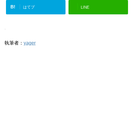
B!
はてブ
LINE
-
執筆者：
yager