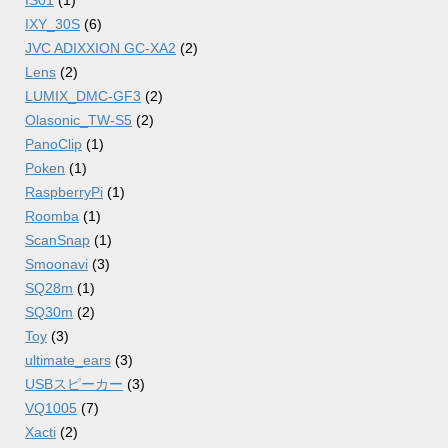
IXY_30S
(6)
JVC ADIXXION GC-XA2
(2)
Lens
(2)
LUMIX_DMC-GF3
(2)
Olasonic_TW-S5
(2)
PanoClip
(1)
Poken
(1)
RaspberryPi
(1)
Roomba
(1)
ScanSnap
(1)
Smoonavi
(3)
SQ28m
(1)
SQ30m
(2)
Toy
(3)
ultimate_ears
(3)
USBスピーカー
(3)
VQ1005
(7)
Xacti
(2)