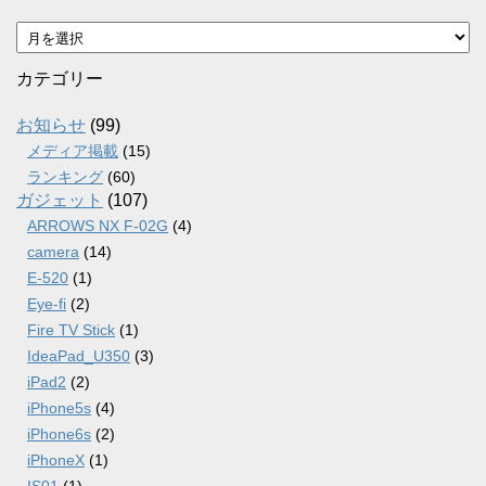
ア
ー
カ
カテゴリー
イ
ブ
お知らせ
(99)
メディア掲載
(15)
ランキング
(60)
ガジェット
(107)
ARROWS NX F-02G
(4)
camera
(14)
E-520
(1)
Eye-fi
(2)
Fire TV Stick
(1)
IdeaPad_U350
(3)
iPad2
(2)
iPhone5s
(4)
iPhone6s
(2)
iPhoneX
(1)
IS01
(1)