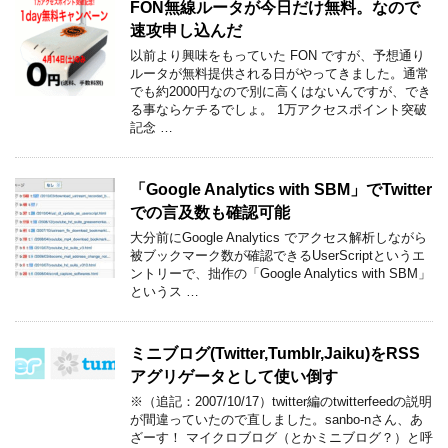
FON無線ルータが今日だけ無料。なので
速攻申し込んだ
以前より興味をもっていた FON ですが、予想通り
ルータが無料提供される日がやってきました。通常
でも約2000円なので別に高くはないんですが、でき
る事ならケチるでしょ。 1万アクセスポイント突破
記念 …
「Google Analytics with SBM」でTwitter
での言及数も確認可能
大分前にGoogle Analytics でアクセス解析しながら
被ブックマーク数が確認できるUserScriptというエ
ントリーで、拙作の「Google Analytics with SBM」
というス …
ミニブログ(Twitter,Tumblr,Jaiku)をRSS
アグリゲータとして使い倒す
※（追記：2007/10/17）twitter編のtwitterfeedの説明
が間違っていたので直しました。sanbo-nさん、あ
ざーす！ マイクロブログ（とかミニブログ？）と呼