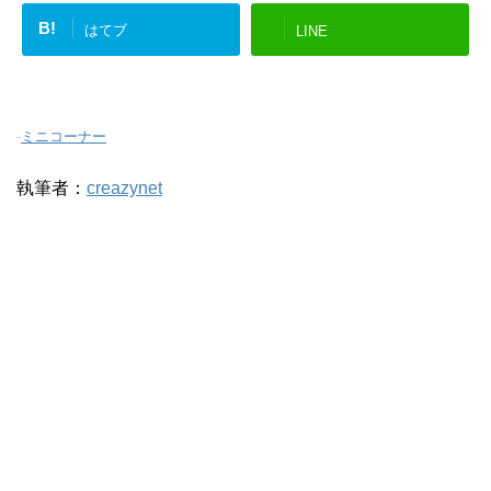
B!
はてブ
LINE
-
ミニコーナー
執筆者：
creazynet