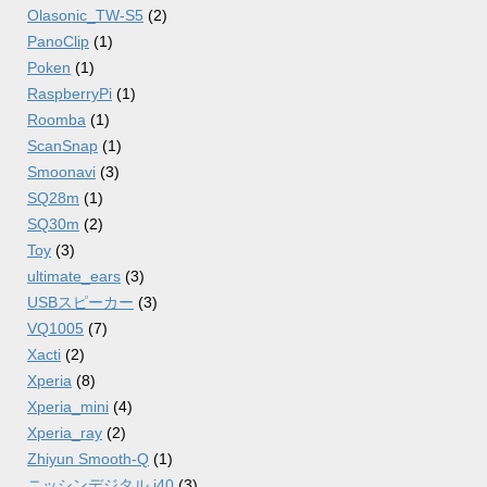
Olasonic_TW-S5
(2)
PanoClip
(1)
Poken
(1)
RaspberryPi
(1)
Roomba
(1)
ScanSnap
(1)
Smoonavi
(3)
SQ28m
(1)
SQ30m
(2)
Toy
(3)
ultimate_ears
(3)
USBスピーカー
(3)
VQ1005
(7)
Xacti
(2)
Xperia
(8)
Xperia_mini
(4)
Xperia_ray
(2)
Zhiyun Smooth-Q
(1)
ニッシンデジタル i40
(3)