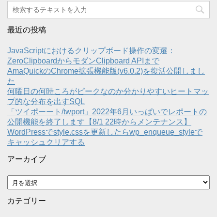
最近の投稿
JavaScriptにおけるクリップボード操作の変遷：
ZeroClipboardからモダンClipboard APIまで
AmaQuickのChrome拡張機能版(v6.0.2)を復活公開しまし
た
何曜日の何時ころがピークなのか分かりやすいヒートマッ
プ的な分布を出すSQL
「ツイポーート/twport」2022年6月いっぱいでレポートの
公開機能を終了します【8/1 22時からメンテナンス】
WordPressでstyle.cssを更新したらwp_enqueue_styleで
キャッシュクリアする
アーカイブ
ア
ー
カ
カテゴリー
イ