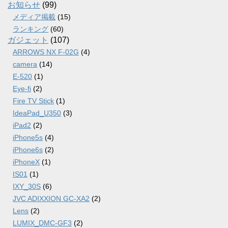
ブ
お知らせ
(99)
メディア掲載
(15)
ランキング
(60)
ガジェット
(107)
ARROWS NX F-02G
(4)
camera
(14)
E-520
(1)
Eye-fi
(2)
Fire TV Stick
(1)
IdeaPad_U350
(3)
iPad2
(2)
iPhone5s
(4)
iPhone6s
(2)
iPhoneX
(1)
IS01
(1)
IXY_30S
(6)
JVC ADIXXION GC-XA2
(2)
Lens
(2)
LUMIX_DMC-GF3
(2)