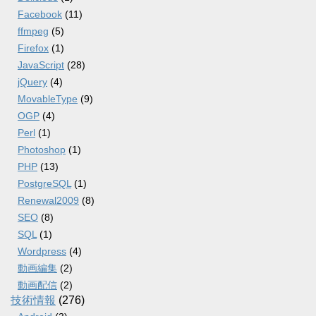
Facebook
(11)
ffmpeg
(5)
Firefox
(1)
JavaScript
(28)
jQuery
(4)
MovableType
(9)
OGP
(4)
Perl
(1)
Photoshop
(1)
PHP
(13)
PostgreSQL
(1)
Renewal2009
(8)
SEO
(8)
SQL
(1)
Wordpress
(4)
動画編集
(2)
動画配信
(2)
技術情報
(276)