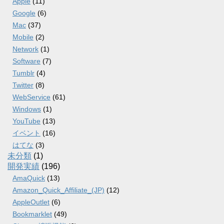
Apple
(11)
Google
(6)
Mac
(37)
Mobile
(2)
Network
(1)
Software
(7)
Tumblr
(4)
Twitter
(8)
WebService
(61)
Windows
(1)
YouTube
(13)
イベント
(16)
はてな
(3)
未分類
(1)
開発実績
(196)
AmaQuick
(13)
Amazon_Quick_Affiliate_(JP)
(12)
AppleOutlet
(6)
Bookmarklet
(49)