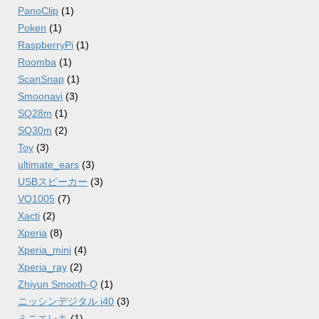
PanoClip
(1)
Poken
(1)
RaspberryPi
(1)
Roomba
(1)
ScanSnap
(1)
Smoonavi
(3)
SQ28m
(1)
SQ30m
(2)
Toy
(3)
ultimate_ears
(3)
USBスピーカー
(3)
VQ1005
(7)
Xacti
(2)
Xperia
(8)
Xperia_mini
(4)
Xperia_ray
(2)
Zhiyun Smooth-Q
(1)
ニッシンデジタル i40
(3)
ミニエレキ
(1)