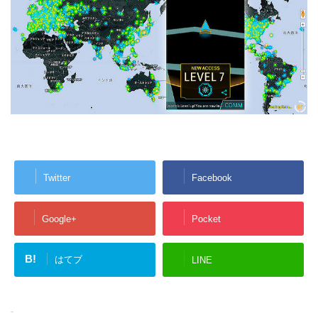
Twitter
Facebook
Google+
Pocket
B!
はてブ
LINE
-