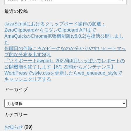
最近の投稿
JavaScriptにおけるクリップボード操作の変遷：
ZeroClipboardからモダンClipboard APIまで
AmaQuickのChrome拡張機能版(v6.0.2)を復活公開しまし
た
何曜日の何時ころがピークなのか分かりやすいヒートマッ
プ的な分布を出すSQL
「ツイポーート/twport」2022年6月いっぱいでレポートの
公開機能を終了します【8/1 22時からメンテナンス】
WordPressでstyle.cssを更新したらwp_enqueue_styleで
キャッシュクリアする
アーカイブ
ア
ー
カ
カテゴリー
イ
ブ
お知らせ
(99)