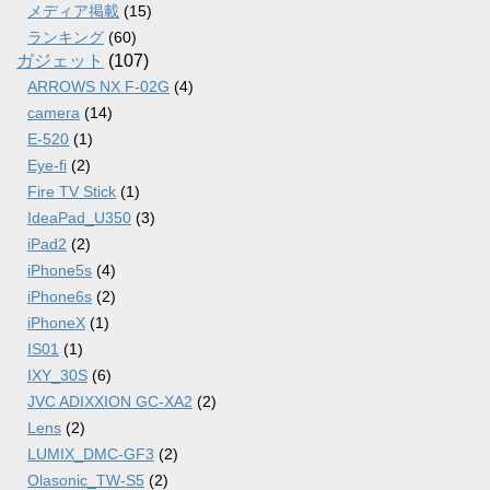
メディア掲載
(15)
ランキング
(60)
ガジェット
(107)
ARROWS NX F-02G
(4)
camera
(14)
E-520
(1)
Eye-fi
(2)
Fire TV Stick
(1)
IdeaPad_U350
(3)
iPad2
(2)
iPhone5s
(4)
iPhone6s
(2)
iPhoneX
(1)
IS01
(1)
IXY_30S
(6)
JVC ADIXXION GC-XA2
(2)
Lens
(2)
LUMIX_DMC-GF3
(2)
Olasonic_TW-S5
(2)