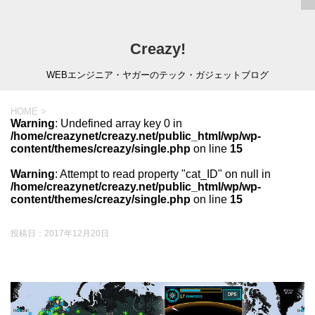
Creazy!
WEBエンジニア・ヤガーのテック・ガジェットブログ
HOME
>
Warning
: Undefined array key 0 in
/home/creazynet/creazy.net/public_html/wp/wp-
content/themes/creazy/single.php
on line
15
Warning
: Attempt to read property "cat_ID" on null in
/home/creazynet/creazy.net/public_html/wp/wp-
content/themes/creazy/single.php
on line
15
投稿日：
2017年12月20日