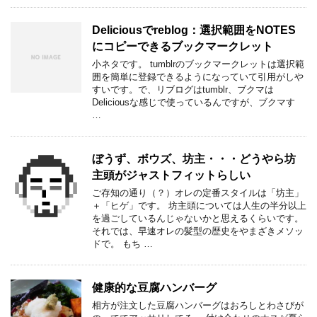
Deliciousでreblog：選択範囲をNOTES
にコピーできるブックマークレット
小ネタです。 tumblrのブックマークレットは選択範
囲を簡単に登録できるようになっていて引用がしや
すいです。で、リブログはtumblr、ブクマは
Deliciousな感じで使っているんですが、ブクマす
…
ぼうず、ボウズ、坊主・・・どうやら坊
主頭がジャストフィットらしい
ご存知の通り（？）オレの定番スタイルは「坊主」
＋「ヒゲ」です。 坊主頭については人生の半分以上
を過ごしているんじゃないかと思えるくらいです。
それでは、早速オレの髪型の歴史をやまざきメソッ
ドで。 もち …
健康的な豆腐ハンバーグ
相方が注文した豆腐ハンバーグはおろしとわさびが