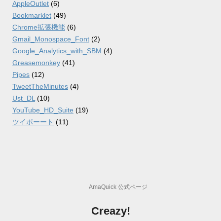
AppleOutlet
(6)
Bookmarklet
(49)
Chrome拡張機能
(6)
Gmail_Monospace_Font
(2)
Google_Analytics_with_SBM
(4)
Greasemonkey
(41)
Pipes
(12)
TweetTheMinutes
(4)
Ust_DL
(10)
YouTube_HD_Suite
(19)
ツイポーート
(11)
AmaQuick 公式ページ
Creazy!