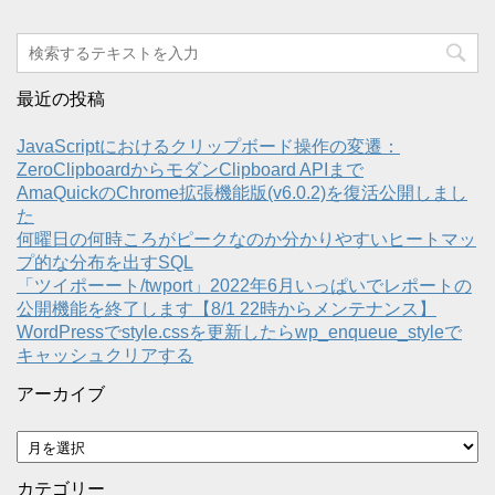
最近の投稿
JavaScriptにおけるクリップボード操作の変遷：
ZeroClipboardからモダンClipboard APIまで
AmaQuickのChrome拡張機能版(v6.0.2)を復活公開しまし
た
何曜日の何時ころがピークなのか分かりやすいヒートマッ
プ的な分布を出すSQL
「ツイポーート/twport」2022年6月いっぱいでレポートの
公開機能を終了します【8/1 22時からメンテナンス】
WordPressでstyle.cssを更新したらwp_enqueue_styleで
キャッシュクリアする
アーカイブ
ア
ー
カ
カテゴリー