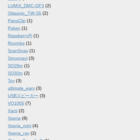
LUMIX_DMC-GF3
(2)
Olasonic_TW-S5
(2)
PanoClip
(1)
Poken
(1)
RaspberryPi
(1)
Roomba
(1)
ScanSnap
(1)
Smoonavi
(3)
SQ28m
(1)
SQ30m
(2)
Toy
(3)
ultimate_ears
(3)
USBスピーカー
(3)
VQ1005
(7)
Xacti
(2)
Xperia
(8)
Xperia_mini
(4)
Xperia_ray
(2)