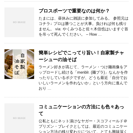
プロスポーツで重要なのは何か？
たまには、昼休みに雑談に参加してみる。 参照元は
コチラ↓ プロは勝つことが大事。負ければ何も残り
ません。 via: やくみつると佐々木信也はいますぐ首
を吊って死んでください。 – How …
簡単レシピでこってり旨い！自家製チャ
ーシューの油そば
ラーメン好きが高じて、ラーメン・つけ麺画像をア
ップロードし続ける「menblr. (麺ブラ)」なんかを作
ったりしているボクですが、どうも最近「自分でお
いしいラーメンを作れないか」という方向に進んで
おり …
コミュニケーションの方法にも色々あっ
て
公私ともにネット漬けなヤガー・スコフィールド＠
プリズン・ブレイクとしては、最近のコミュニケー
ション方法の移り変わりについて、とても興味深く