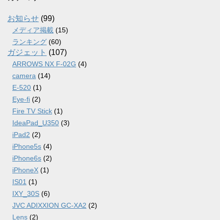
イ
ブ
お知らせ
(99)
メディア掲載
(15)
ランキング
(60)
ガジェット
(107)
ARROWS NX F-02G
(4)
camera
(14)
E-520
(1)
Eye-fi
(2)
Fire TV Stick
(1)
IdeaPad_U350
(3)
iPad2
(2)
iPhone5s
(4)
iPhone6s
(2)
iPhoneX
(1)
IS01
(1)
IXY_30S
(6)
JVC ADIXXION GC-XA2
(2)
Lens
(2)