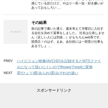
感じている訳だけど、やはり一長一短・好き嫌いが
あっておもしろい …
その結果
前の記事で書いた通り、週末考えて月曜日に入社す
る会社を決めて返事をしました。 社名は公表しませ
ん（近しい人には別途…）がもちろんweb系です。
脱受託！のはず。まあ、会社的には一部受け仕事も
あるでしょ …
PREV
ハイビジョン映像(AVCHD)を記録するとMTSファイ
ルになって扱いにくいのでffmpegでmp4に変換
NEXT
雹(ひょう)霰(あられ)霙(みぞれ)の違い
スポンサードリンク