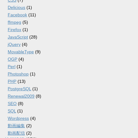
CSS
(7)
Delicious
(1)
Facebook
(11)
ffmpeg
(5)
Firefox
(1)
JavaScript
(28)
jQuery
(4)
MovableType
(9)
OGP
(4)
Perl
(1)
Photoshop
(1)
PHP
(13)
PostgreSQL
(1)
Renewal2009
(8)
SEO
(8)
SQL
(1)
Wordpress
(4)
動画編集
(2)
動画配信
(2)