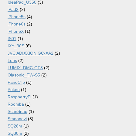
IdeaPad_U350
(3)
iPad2
(2)
iPhone5s
(4)
iPhone6s
(2)
iPhoneX
(1)
IS01
(1)
IXY_30S
(6)
JVC ADIXXION GC-XA2
(2)
Lens
(2)
LUMIX_DMC-GF3
(2)
Olasonic_TW-S5
(2)
PanoClip
(1)
Poken
(1)
RaspberryPi
(1)
Roomba
(1)
ScanSnap
(1)
Smoonavi
(3)
SQ28m
(1)
SQ30m
(2)