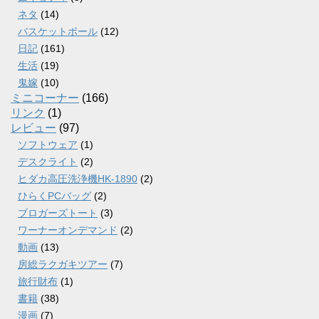
ネタ
(14)
バスケットボール
(12)
日記
(161)
生活
(19)
鬼嫁
(10)
ミニコーナー
(166)
リンク
(1)
レビュー
(97)
ソフトウェア
(1)
デスクライト
(2)
ヒダカ高圧洗浄機HK-1890
(2)
ひらくPCバッグ
(2)
ブロガーズトート
(3)
ワーナーオンデマンド
(2)
動画
(13)
房総ラクガキツアー
(7)
旅行財布
(1)
書籍
(38)
漫画
(7)