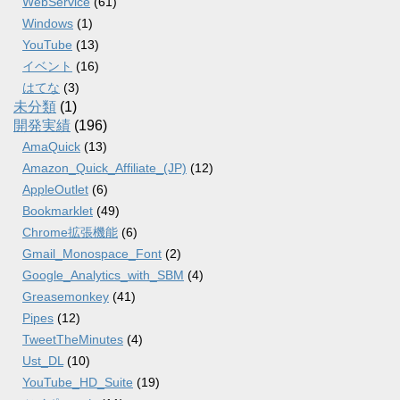
WebService
(61)
Windows
(1)
YouTube
(13)
イベント
(16)
はてな
(3)
未分類
(1)
開発実績
(196)
AmaQuick
(13)
Amazon_Quick_Affiliate_(JP)
(12)
AppleOutlet
(6)
Bookmarklet
(49)
Chrome拡張機能
(6)
Gmail_Monospace_Font
(2)
Google_Analytics_with_SBM
(4)
Greasemonkey
(41)
Pipes
(12)
TweetTheMinutes
(4)
Ust_DL
(10)
YouTube_HD_Suite
(19)