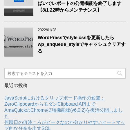
ぱいでレポートの公開機能を終了します
【8/1 22時からメンテナンス】
2022/01/28
WordPressでstyle.cssを更新したら
wp_enqueue_styleでキャッシュクリアす
る
最近の投稿
JavaScriptにおけるクリップボード操作の変遷：
ZeroClipboardからモダンClipboard APIまで
AmaQuickのChrome拡張機能版(v6.0.2)を復活公開しまし
た
何曜日の何時ころがピークなのか分かりやすいヒートマッ
プ的な分布を出すSQL