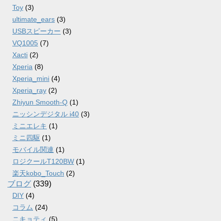
Toy
(3)
ultimate_ears
(3)
USBスピーカー
(3)
VQ1005
(7)
Xacti
(2)
Xperia
(8)
Xperia_mini
(4)
Xperia_ray
(2)
Zhiyun Smooth-Q
(1)
ニッシンデジタル i40
(3)
ミニエレキ
(1)
ミニ四駆
(1)
モバイル関連
(1)
ロジクールT120BW
(1)
楽天kobo_Touch
(2)
ブログ
(339)
DIY
(4)
コラム
(24)
ニキョティ
(5)