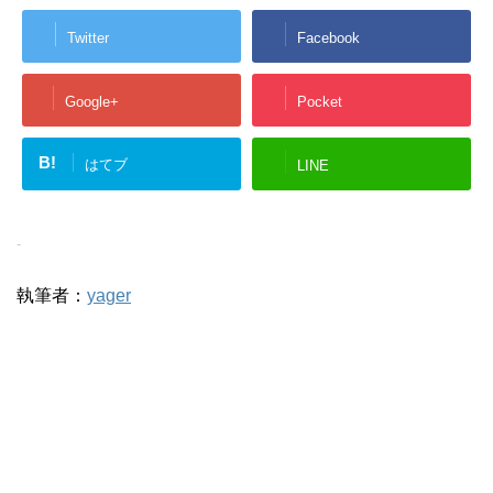
Twitter
Facebook
Google+
Pocket
B!
はてブ
LINE
-
執筆者：
yager