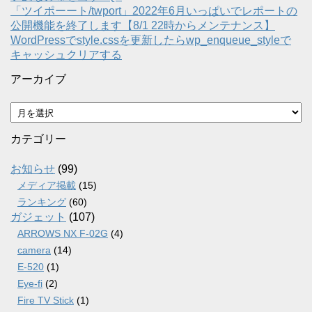
「ツイポーート/twport」2022年6月いっぱいでレポートの
公開機能を終了します【8/1 22時からメンテナンス】
WordPressでstyle.cssを更新したらwp_enqueue_styleで
キャッシュクリアする
アーカイブ
ア
ー
カ
カテゴリー
イ
ブ
お知らせ
(99)
メディア掲載
(15)
ランキング
(60)
ガジェット
(107)
ARROWS NX F-02G
(4)
camera
(14)
E-520
(1)
Eye-fi
(2)
Fire TV Stick
(1)