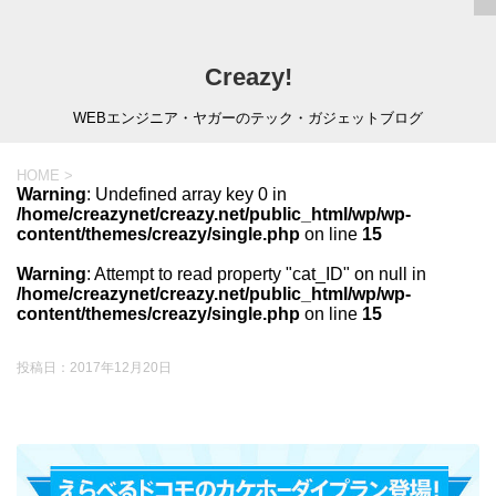
Creazy!
WEBエンジニア・ヤガーのテック・ガジェットブログ
HOME
>
Warning
: Undefined array key 0 in
/home/creazynet/creazy.net/public_html/wp/wp-
content/themes/creazy/single.php
on line
15
Warning
: Attempt to read property "cat_ID" on null in
/home/creazynet/creazy.net/public_html/wp/wp-
content/themes/creazy/single.php
on line
15
投稿日：
2017年12月20日