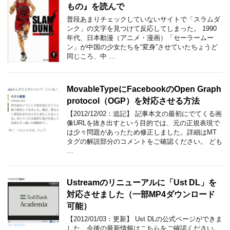
もの』を読んで
普段あまりチェックしていないサイトで「スラムダ
ンク」の文字を見つけて反応してしまった。 1990
年代、日本動漫（アニメ・漫画）「セーラームー
ン」が中国の少女たちを“変身”させていたちょうど
同じころ、中 …
MovableTypeにFacebookのOpen Graph
protocol（OGP）を対応させる方法
【2012/12/02：追記】 記事本文の最初にでてくる画
像URLを抜き出すという目的では、元の正規表現で
は少々問題があったため修正しました。詳細はMT
タグの解説部分のコメントをご確認ください。 ども
…
Ustreamのリニューアルに「Ust DL」を
対応させました（一部MP4ダウンロード
可能）
【2012/01/03：更新】 Ust DLの公式ページができま
した。今後の最新情報はこちらをご確認ください。