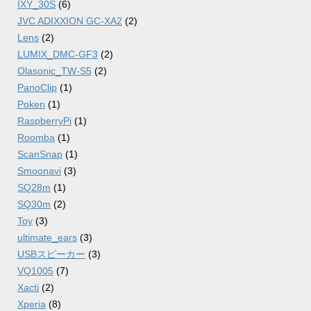
IXY_30S
(6)
JVC ADIXXION GC-XA2
(2)
Lens
(2)
LUMIX_DMC-GF3
(2)
Olasonic_TW-S5
(2)
PanoClip
(1)
Poken
(1)
RaspberryPi
(1)
Roomba
(1)
ScanSnap
(1)
Smoonavi
(3)
SQ28m
(1)
SQ30m
(2)
Toy
(3)
ultimate_ears
(3)
USBスピーカー
(3)
VQ1005
(7)
Xacti
(2)
Xperia
(8)