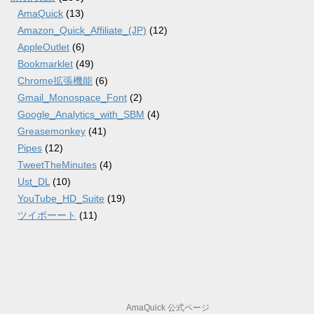
AmaQuick
(13)
Amazon_Quick_Affiliate_(JP)
(12)
AppleOutlet
(6)
Bookmarklet
(49)
Chrome拡張機能
(6)
Gmail_Monospace_Font
(2)
Google_Analytics_with_SBM
(4)
Greasemonkey
(41)
Pipes
(12)
TweetTheMinutes
(4)
Ust_DL
(10)
YouTube_HD_Suite
(19)
ツイポーート
(11)
AmaQuick 公式ページ