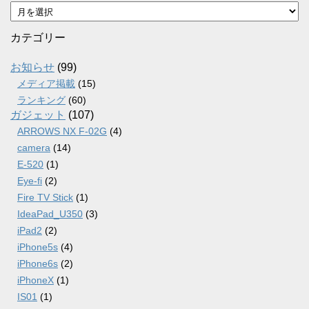
ア
ー
カ
カテゴリー
イ
ブ
お知らせ
(99)
メディア掲載
(15)
ランキング
(60)
ガジェット
(107)
ARROWS NX F-02G
(4)
camera
(14)
E-520
(1)
Eye-fi
(2)
Fire TV Stick
(1)
IdeaPad_U350
(3)
iPad2
(2)
iPhone5s
(4)
iPhone6s
(2)
iPhoneX
(1)
IS01
(1)