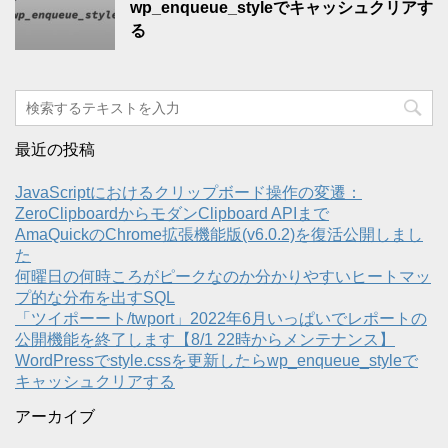
wp_enqueue_styleでキャッシュクリアす
る
最近の投稿
JavaScriptにおけるクリップボード操作の変遷：
ZeroClipboardからモダンClipboard APIまで
AmaQuickのChrome拡張機能版(v6.0.2)を復活公開しまし
た
何曜日の何時ころがピークなのか分かりやすいヒートマッ
プ的な分布を出すSQL
「ツイポーート/twport」2022年6月いっぱいでレポートの
公開機能を終了します【8/1 22時からメンテナンス】
WordPressでstyle.cssを更新したらwp_enqueue_styleで
キャッシュクリアする
アーカイブ