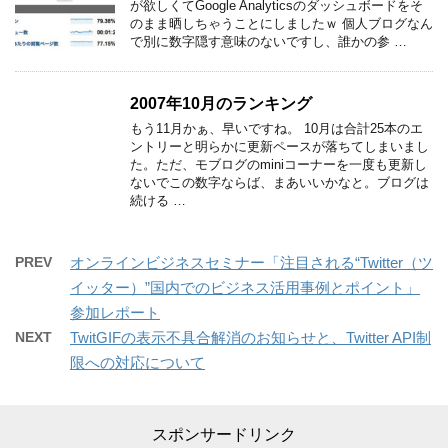
が欲しくてGoogle Analyticsのダッシュボードをそ
のまま晒しちゃうことにしましたｗ 個人ブログなん
で別に数字隠す意味のないですし、誰かの参 …
2007年10月のランキング
もう11月かぁ、早いですね。 10月は合計25本のエ
ントリーと明らかに更新ペースが落ちてしまいまし
た。ただ、モブログのminiコーナーを一度も更新し
ないでこの数字ならば、まあいいかなと。ブログは
続ける …
PREV
オンラインビジネスセミナー「注目される“Twitter（ツ
イッター）”国内でのビジネス活用事例とポイント」
参加レポート
NEXT
TwitGIFの表示不具合解消のお知らせと、Twitter API制
限への対応について
スポンサードリンク