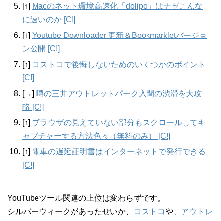
[↑]
Macのネット環境高速化「dolipo」はナゼこんな
に速いのか [C!]
[↓]
Youtube Downloader 更新＆Bookmarkletバージョ
ン公開 [C!]
[↑]
コストコで後悔しないためのいくつかのポイント
[C!]
[→]
噂の三井アウトレットパーク入間の渋滞を大攻
略 [C!]
[↑]
ブラウザの見えていない部分もスクロールしてキ
ャプチャーする方法色々（無料のみ） [C!]
[↑]
電車の遅延証明書はインターネットで発行できる
[C!]
YouTubeツール関連の上位は変わらずです。
シルバーウィークがあったせいか、
コストコ
や、
アウトレ