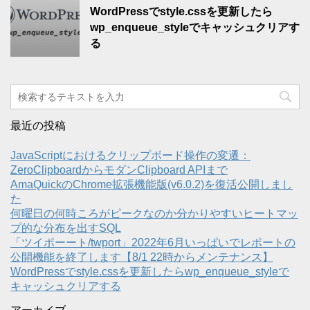
WordPressでstyle.cssを更新したら
wp_enqueue_styleでキャッシュクリアす
る
最近の投稿
JavaScriptにおけるクリップボード操作の変遷：
ZeroClipboardからモダンClipboard APIまで
AmaQuickのChrome拡張機能版(v6.0.2)を復活公開しまし
た
何曜日の何時ころがピークなのか分かりやすいヒートマッ
プ的な分布を出すSQL
「ツイポーート/twport」2022年6月いっぱいでレポートの
公開機能を終了します【8/1 22時からメンテナンス】
WordPressでstyle.cssを更新したらwp_enqueue_styleで
キャッシュクリアする