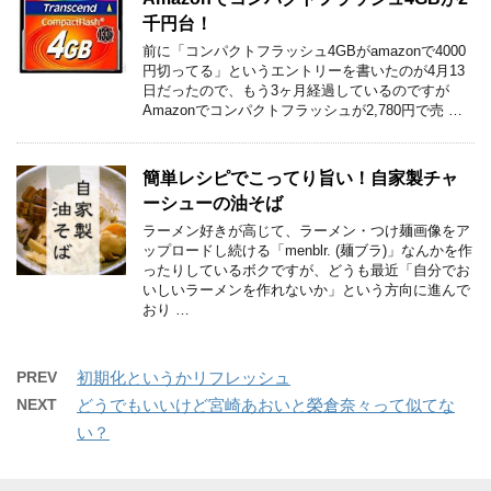
千円台！
前に「コンパクトフラッシュ4GBがamazonで4000
円切ってる」というエントリーを書いたのが4月13
日だったので、もう3ヶ月経過しているのですが
Amazonでコンパクトフラッシュが2,780円で売 …
簡単レシピでこってり旨い！自家製チャ
ーシューの油そば
ラーメン好きが高じて、ラーメン・つけ麺画像をア
ップロードし続ける「menblr. (麺ブラ)」なんかを作
ったりしているボクですが、どうも最近「自分でお
いしいラーメンを作れないか」という方向に進んで
おり …
PREV
初期化というかリフレッシュ
NEXT
どうでもいいけど宮崎あおいと榮倉奈々って似てな
い？