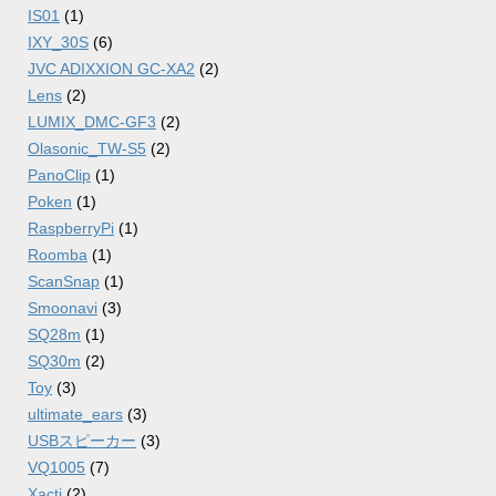
IS01
(1)
IXY_30S
(6)
JVC ADIXXION GC-XA2
(2)
Lens
(2)
LUMIX_DMC-GF3
(2)
Olasonic_TW-S5
(2)
PanoClip
(1)
Poken
(1)
RaspberryPi
(1)
Roomba
(1)
ScanSnap
(1)
Smoonavi
(3)
SQ28m
(1)
SQ30m
(2)
Toy
(3)
ultimate_ears
(3)
USBスピーカー
(3)
VQ1005
(7)
Xacti
(2)