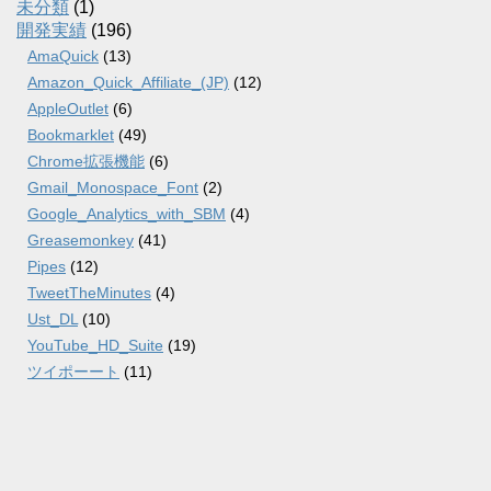
未分類
(1)
開発実績
(196)
AmaQuick
(13)
Amazon_Quick_Affiliate_(JP)
(12)
AppleOutlet
(6)
Bookmarklet
(49)
Chrome拡張機能
(6)
Gmail_Monospace_Font
(2)
Google_Analytics_with_SBM
(4)
Greasemonkey
(41)
Pipes
(12)
TweetTheMinutes
(4)
Ust_DL
(10)
YouTube_HD_Suite
(19)
ツイポーート
(11)