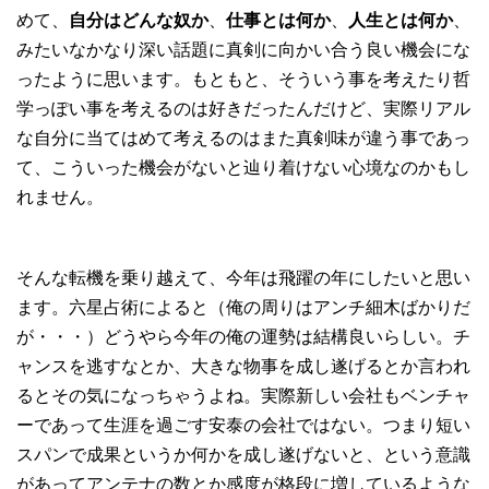
めて、
自分はどんな奴か
、
仕事とは何か
、
人生とは何か
、
みたいなかなり深い話題に真剣に向かい合う良い機会にな
ったように思います。もともと、そういう事を考えたり哲
学っぽい事を考えるのは好きだったんだけど、実際リアル
な自分に当てはめて考えるのはまた真剣味が違う事であっ
て、こういった機会がないと辿り着けない心境なのかもし
れません。
そんな転機を乗り越えて、今年は飛躍の年にしたいと思い
ます。六星占術によると（俺の周りはアンチ細木ばかりだ
が・・・）どうやら今年の俺の運勢は結構良いらしい。チ
ャンスを逃すなとか、大きな物事を成し遂げるとか言われ
るとその気になっちゃうよね。実際新しい会社もベンチャ
ーであって生涯を過ごす安泰の会社ではない。つまり短い
スパンで成果というか何かを成し遂げないと、という意識
があってアンテナの数とか感度が格段に増しているような