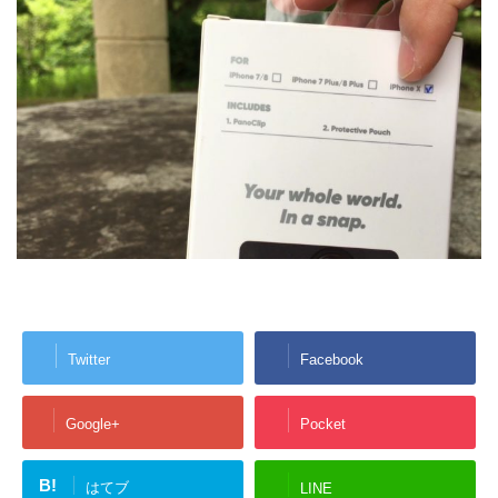
Twitter
Facebook
Google+
Pocket
B!
はてブ
LINE