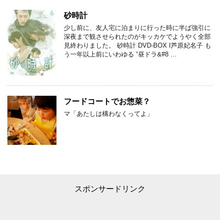
砂時計
少し前に、友人宅に泊まりに行った時に半ば強引に
深夜まで観させられたのがキッカケでようやく全部
見終わりました。 砂時計 DVD-BOX I芦原妃名子 も
う一年以上前にいわゆる “昼ドラ&#8 …
フードコートでお惣菜？
マ「あたしは構わなくってよ」
スポンサードリンク