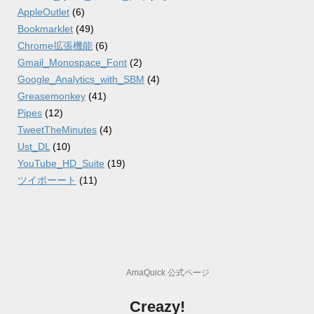
AppleOutlet
(6)
Bookmarklet
(49)
Chrome拡張機能
(6)
Gmail_Monospace_Font
(2)
Google_Analytics_with_SBM
(4)
Greasemonkey
(41)
Pipes
(12)
TweetTheMinutes
(4)
Ust_DL
(10)
YouTube_HD_Suite
(19)
ツイポーート
(11)
AmaQuick 公式ページ
Creazy!