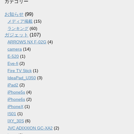
カ
カテゴリー
イ
ブ
お知らせ
(99)
メディア掲載
(15)
ランキング
(60)
ガジェット
(107)
ARROWS NX F-02G
(4)
camera
(14)
E-520
(1)
Eye-fi
(2)
Fire TV Stick
(1)
IdeaPad_U350
(3)
iPad2
(2)
iPhone5s
(4)
iPhone6s
(2)
iPhoneX
(1)
IS01
(1)
IXY_30S
(6)
JVC ADIXXION GC-XA2
(2)