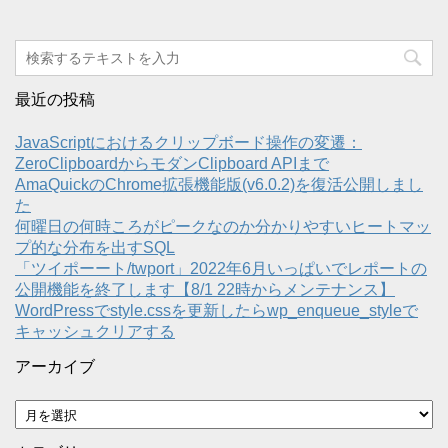
最近の投稿
JavaScriptにおけるクリップボード操作の変遷：
ZeroClipboardからモダンClipboard APIまで
AmaQuickのChrome拡張機能版(v6.0.2)を復活公開しまし
た
何曜日の何時ころがピークなのか分かりやすいヒートマッ
プ的な分布を出すSQL
「ツイポーート/twport」2022年6月いっぱいでレポートの
公開機能を終了します【8/1 22時からメンテナンス】
WordPressでstyle.cssを更新したらwp_enqueue_styleで
キャッシュクリアする
アーカイブ
ア
ー