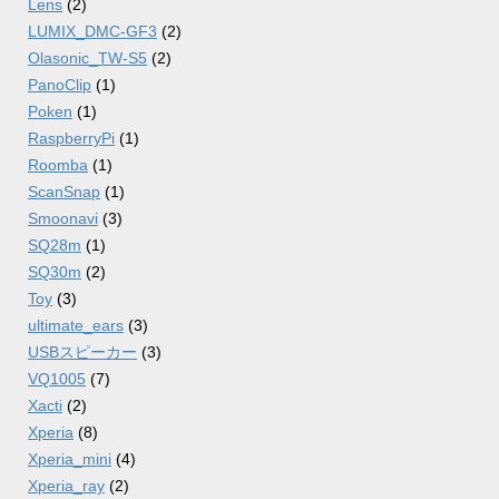
Lens
(2)
LUMIX_DMC-GF3
(2)
Olasonic_TW-S5
(2)
PanoClip
(1)
Poken
(1)
RaspberryPi
(1)
Roomba
(1)
ScanSnap
(1)
Smoonavi
(3)
SQ28m
(1)
SQ30m
(2)
Toy
(3)
ultimate_ears
(3)
USBスピーカー
(3)
VQ1005
(7)
Xacti
(2)
Xperia
(8)
Xperia_mini
(4)
Xperia_ray
(2)