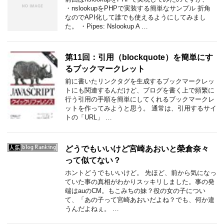
・nslookupをPHPで実装する簡単なサンプル 折角
なのでAPI化して誰でも使えるようにしてみまし
た。 ・Pipes: Nslookup A …
第11回：引用（blockquote）を簡単にす
るブックマークレット
前に書いたリンクタグを生成するブックマークレッ
トにも関連するんだけど、ブログを書く上で頻繁に
行う引用の手順を簡単にしてくれるブックマークレ
ットを作ってみようと思う。 通常は、引用するサイ
トの「URL」 …
どうでもいいけど宮崎あおいと榮倉奈々
って似てない？
ホントどうでもいいけど。 先ほど、前から気になっ
ていた事の真相がわかりスッキリしました。事の発
端はauのCM。もこみちの妹？役の女の子につい
て、「あの子って宮崎あおいだよね？でも、何か違
うんだよねぇ。 …