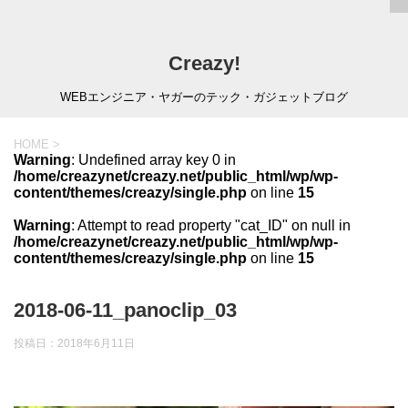
Creazy!
WEBエンジニア・ヤガーのテック・ガジェットブログ
HOME
>
Warning
: Undefined array key 0 in
/home/creazynet/creazy.net/public_html/wp/wp-
content/themes/creazy/single.php
on line
15
Warning
: Attempt to read property "cat_ID" on null in
/home/creazynet/creazy.net/public_html/wp/wp-
content/themes/creazy/single.php
on line
15
2018-06-11_panoclip_03
投稿日：
2018年6月11日