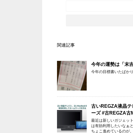
関連記事
今年の運勢は「末
今年の目標書いたばか
古いREGZA液晶
ーズ #古REGZA古M
最近は新しいガジェッ
は有効利用したいなぁ
ちょこ進めているのが、