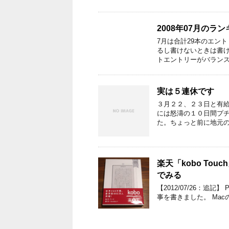
2008年07月のラ
7月は合計29本のエン
るし書けないときは書
トエントリーがバランス
実は５連休です
３月２２、２３日と有給
には怒濤の１０日間プ
た。ちょっと前に地元の
楽天「kobo Tou
でみる
【2012/07/26：追
事を書きました。 MacのA