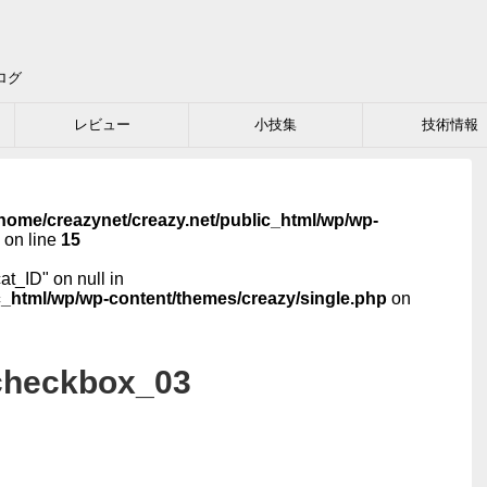
ログ
レビュー
小技集
技術情報
home/creazynet/creazy.net/public_html/wp/wp-
on line
15
cat_ID" on null in
c_html/wp/wp-content/themes/creazy/single.php
on
checkbox_03