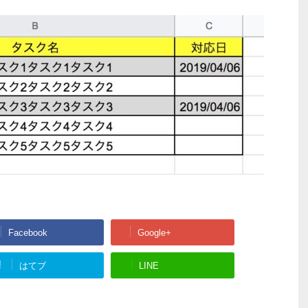
Facebook
Google+
!
はてブ
LINE