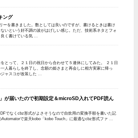
ンキング
トリーを書きました。数としては良いのですが、書けるときは書け
けないという好不調の波がはげしい感じ。ただ、技術系ネタとフォ
良く書けている気 …
をとって、２１日の祝日から合わせて５連休にしてみた。 ２１日
チ一人暮らしを終了し、念願の姫さまと再会しに相方実家に帰っ
ジャスコが改装した …
ch」が届いたので初期設定＆microSD入れてPDF読ん
記】 PDFでなくcbz形式がよさそうなので自炊用の変換手順を書いた記
utomatorで楽天kobo「kobo Touch」に最適なcbz形式ファ …