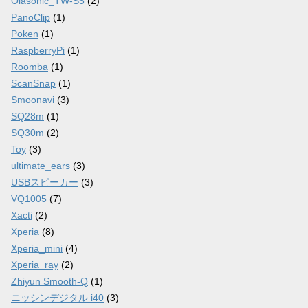
Olasonic_TW-S5
(2)
PanoClip
(1)
Poken
(1)
RaspberryPi
(1)
Roomba
(1)
ScanSnap
(1)
Smoonavi
(3)
SQ28m
(1)
SQ30m
(2)
Toy
(3)
ultimate_ears
(3)
USBスピーカー
(3)
VQ1005
(7)
Xacti
(2)
Xperia
(8)
Xperia_mini
(4)
Xperia_ray
(2)
Zhiyun Smooth-Q
(1)
ニッシンデジタル i40
(3)