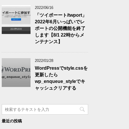
2022/06/16
「ツイポーート/twport」
2022年6月いっぱいでレ
ポートの公開機能を終了
します【8/1 22時からメ
ンテナンス】
2022/01/28
WordPressでstyle.cssを
更新したら
wp_enqueue_styleでキ
ャッシュクリアする
最近の投稿