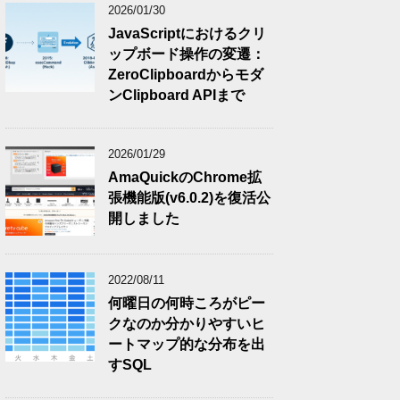
2026/01/30
JavaScriptにおけるクリ
ップボード操作の変遷：
ZeroClipboardからモダ
ンClipboard APIまで
2026/01/29
AmaQuickのChrome拡
張機能版(v6.0.2)を復活公
開しました
2022/08/11
何曜日の何時ころがピー
クなのか分かりやすいヒ
ートマップ的な分布を出
すSQL