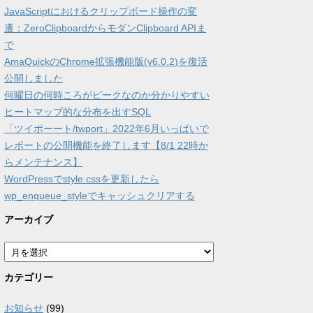
JavaScriptにおけるクリップボード操作の変
遷：ZeroClipboardからモダンClipboard APIま
で
AmaQuickのChrome拡張機能版(v6.0.2)を復活
公開しました
何曜日の何時ころがピークなのか分かりやすい
ヒートマップ的な分布を出すSQL
「ツイポーート/twport」2022年6月いっぱいで
レポートの公開機能を終了します【8/1 22時か
らメンテナンス】
WordPressでstyle.cssを更新したら
wp_enqueue_styleでキャッシュクリアする
アーカイブ
ア
ー
カ
カテゴリー
イ
ブ
お知らせ
(99)