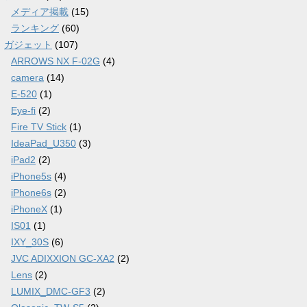
メディア掲載
(15)
ランキング
(60)
ガジェット
(107)
ARROWS NX F-02G
(4)
camera
(14)
E-520
(1)
Eye-fi
(2)
Fire TV Stick
(1)
IdeaPad_U350
(3)
iPad2
(2)
iPhone5s
(4)
iPhone6s
(2)
iPhoneX
(1)
IS01
(1)
IXY_30S
(6)
JVC ADIXXION GC-XA2
(2)
Lens
(2)
LUMIX_DMC-GF3
(2)