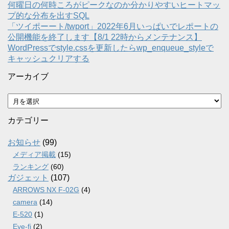
何曜日の何時ころがピークなのか分かりやすいヒートマッ
プ的な分布を出すSQL
「ツイポーート/twport」2022年6月いっぱいでレポートの
公開機能を終了します【8/1 22時からメンテナンス】
WordPressでstyle.cssを更新したらwp_enqueue_styleで
キャッシュクリアする
アーカイブ
ア
ー
カ
カテゴリー
イ
ブ
お知らせ
(99)
メディア掲載
(15)
ランキング
(60)
ガジェット
(107)
ARROWS NX F-02G
(4)
camera
(14)
E-520
(1)
Eye-fi
(2)