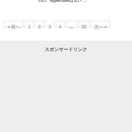
のの、AppleOutletは古い …
« 前へ
1
2
3
4
…
20
次へ »
スポンサードリンク