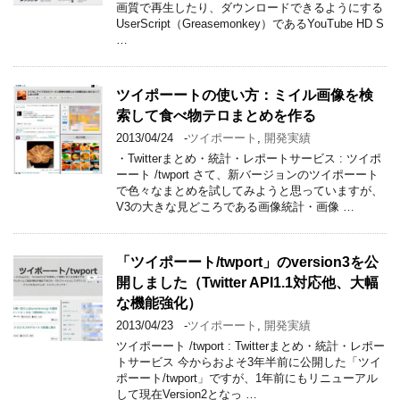
画質で再生したり、ダウンロードできるようにする
UserScript（Greasemonkey）であるYouTube HD S
…
ツイポーートの使い方：ミイル画像を検
索して食べ物テロまとめを作る
2013/04/24
-
ツイポーート
,
開発実績
・Twitterまとめ・統計・レポートサービス : ツイポ
ーート /twport さて、新バージョンのツイポーート
で色々なまとめを試してみようと思っていますが、
V3の大きな見どころである画像統計・画像 …
「ツイポーート/twport」のversion3を公
開しました（Twitter API1.1対応他、大幅
な機能強化）
2013/04/23
-
ツイポーート
,
開発実績
ツイポーート /twport : Twitterまとめ・統計・レポー
トサービス 今からおよそ3年半前に公開した「ツイ
ポーート/twport」ですが、1年前にもリニューアル
して現在Version2となっ …