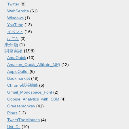
Twitter
(8)
WebService
(61)
Windows
(1)
YouTube
(13)
イベント
(16)
はてな
(3)
未分類
(1)
開発実績
(196)
AmaQuick
(13)
Amazon_Quick_Affiliate_(JP)
(12)
AppleOutlet
(6)
Bookmarklet
(49)
Chrome拡張機能
(6)
Gmail_Monospace_Font
(2)
Google_Analytics_with_SBM
(4)
Greasemonkey
(41)
Pipes
(12)
TweetTheMinutes
(4)
Ust_DL
(10)