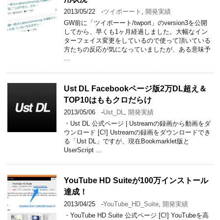
2013/05/22
-
ツイポーート
,
開発実績
GW前に「ツイポーート/twport」のversion3を公開
してから、早くも1ヶ月経過しました。大幅なイン
ターフェイス変更をしているので使って頂いている
方たちの反応が気になっていましたが、ある意味予
…
Ust DL Facebookページ版2万DL超え＆
TOP10はももクロだらけ
2013/05/06
-
Ust_DL
,
開発実績
・Ust DL 公式ページ | Ustreamの録画から動画をダ
ウンロード [C!] Ustreamの録画をダウンロードでき
る「Ust DL」ですが、現在Bookmarklet版と
UserScript …
YouTube HD Suiteが100万インストール
達成！
2013/04/25
-
YouTube_HD_Suite
,
開発実績
・YouTube HD Suite 公式ページ [C!] YouTubeを高