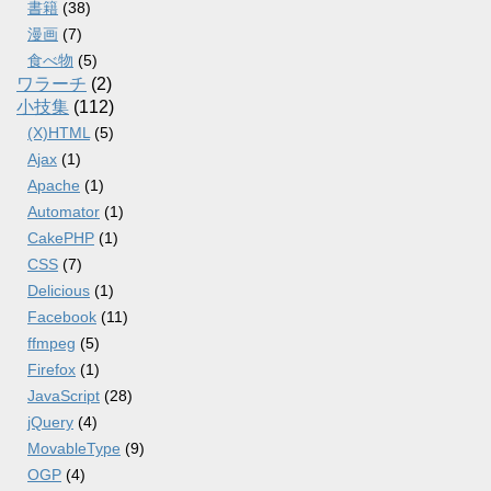
書籍
(38)
漫画
(7)
食べ物
(5)
ワラーチ
(2)
小技集
(112)
(X)HTML
(5)
Ajax
(1)
Apache
(1)
Automator
(1)
CakePHP
(1)
CSS
(7)
Delicious
(1)
Facebook
(11)
ffmpeg
(5)
Firefox
(1)
JavaScript
(28)
jQuery
(4)
MovableType
(9)
OGP
(4)