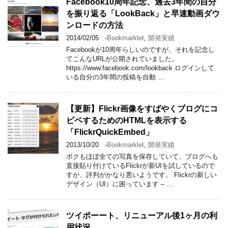
Facebook10周年記念、過去3年間の自分
を振り返る「LookBack」と早速動画ダウ
ンロードの方法
2014/02/05
-
Bookmarklet
,
開発実績
Facebookが10周年らしいのですが、それを記念し
てこんなURLが公開されていました。
https://www.facebook.com/lookback ログインして
いる自分の3年間の投稿を自動 …
【更新】Flickr画像をすばやくブログにコ
ピペするためのHTMLを表示する
「FlickrQuickEmbed」
2013/10/20
-
Bookmarklet
,
開発実績
ボクもほぼ全ての写真を保存していて、ブログへも
直接貼り付けているFlickrが新UIを試しているので
すが、評判がかなり悪いようです。 Flickrの新しい
デザイン（UI）に困っています – …
ツイポーート、リニューアル後1ヶ月の利
用状況