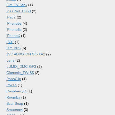
Fire TV Stick
(1)
IdeaPad_U350
(3)
iPad2
(2)
iPhone5s
(4)
iPhone6s
(2)
iPhoneX
(1)
IS01
(1)
IXY_30S
(6)
JVC ADIXXION GC-XA2
(2)
Lens
(2)
LUMIX_DMC-GF3
(2)
Olasonic_TW-S5
(2)
PanoClip
(1)
Poken
(1)
RaspberryPi
(1)
Roomba
(1)
ScanSnap
(1)
Smoonavi
(3)