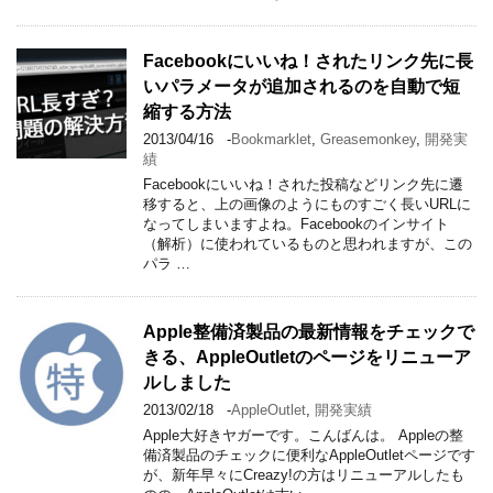
Facebookにいいね！されたリンク先に長
いパラメータが追加されるのを自動で短
縮する方法
2013/04/16
-
Bookmarklet
,
Greasemonkey
,
開発実
績
Facebookにいいね！された投稿などリンク先に遷
移すると、上の画像のようにものすごく長いURLに
なってしまいますよね。Facebookのインサイト
（解析）に使われているものと思われますが、この
パラ …
Apple整備済製品の最新情報をチェックで
きる、AppleOutletのページをリニューア
ルしました
2013/02/18
-
AppleOutlet
,
開発実績
Apple大好きヤガーです。こんばんは。 Appleの整
備済製品のチェックに便利なAppleOutletページです
が、新年早々にCreazy!の方はリニューアルしたも