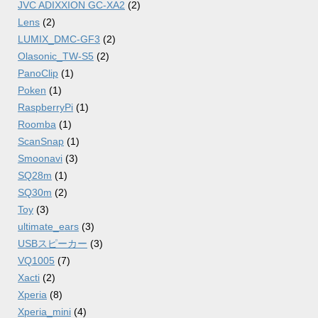
JVC ADIXXION GC-XA2
(2)
Lens
(2)
LUMIX_DMC-GF3
(2)
Olasonic_TW-S5
(2)
PanoClip
(1)
Poken
(1)
RaspberryPi
(1)
Roomba
(1)
ScanSnap
(1)
Smoonavi
(3)
SQ28m
(1)
SQ30m
(2)
Toy
(3)
ultimate_ears
(3)
USBスピーカー
(3)
VQ1005
(7)
Xacti
(2)
Xperia
(8)
Xperia_mini
(4)