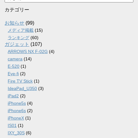
ー
カ
カテゴリー
イ
ブ
お知らせ
(99)
メディア掲載
(15)
ランキング
(60)
ガジェット
(107)
ARROWS NX F-02G
(4)
camera
(14)
E-520
(1)
Eye-fi
(2)
Fire TV Stick
(1)
IdeaPad_U350
(3)
iPad2
(2)
iPhone5s
(4)
iPhone6s
(2)
iPhoneX
(1)
IS01
(1)
IXY_30S
(6)