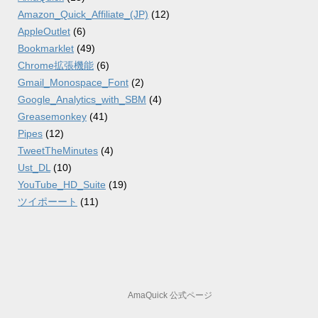
Amazon_Quick_Affiliate_(JP)
(12)
AppleOutlet
(6)
Bookmarklet
(49)
Chrome拡張機能
(6)
Gmail_Monospace_Font
(2)
Google_Analytics_with_SBM
(4)
Greasemonkey
(41)
Pipes
(12)
TweetTheMinutes
(4)
Ust_DL
(10)
YouTube_HD_Suite
(19)
ツイポーート
(11)
AmaQuick 公式ページ