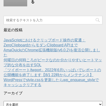
る
最近の投稿
JavaScriptにおけるクリップボード操作の変遷：
ZeroClipboardからモダンClipboard APIまで
AmaQuickのChrome拡張機能版(v6.0.2)を復活公開しまし
た
何曜日の何時ころがピークなのか分かりやすいヒートマッ
プ的な分布を出すSQL
「ツイポーート/twport」2022年6月いっぱいでレポートの
公開機能を終了します【8/1 22時からメンテナンス】
WordPressでstyle.cssを更新したらwp_enqueue_styleで
キャッシュクリアする
アーカイブ
ア