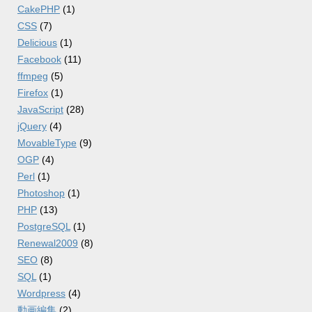
CakePHP
(1)
CSS
(7)
Delicious
(1)
Facebook
(11)
ffmpeg
(5)
Firefox
(1)
JavaScript
(28)
jQuery
(4)
MovableType
(9)
OGP
(4)
Perl
(1)
Photoshop
(1)
PHP
(13)
PostgreSQL
(1)
Renewal2009
(8)
SEO
(8)
SQL
(1)
Wordpress
(4)
動画編集
(2)