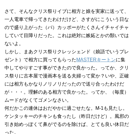
さて、そんなクリス祭りイブに相方と娘を実家に送って、
一人電車で帰ってきたわけだけど、さすがにこういう日な
ので盛り上がった（バ）カッポーがたくさんイチャイチャ
していて目障りだった。これは絶対に嫉妬とかの類いでは
ないよ。
しかし、まあクリス祭りクレッシェンド（娘語でいうプレ
ゼント）で相方に買ってもらった
MASTERキートン
に集
中してやりすごす事ができたので良かった。ってか、クリ
ス祭りに古本屋で漫画本を送る夫婦って変か？いや、正確
には相方もかなりノリノリだったので送り合ったわけだ
が・・・。理解のある相方で良かった。ってか、（毎度）
ムードがなくてゴメンなさい。
何だかこの連休はおだやかに過ごせたな。M-1も見たし。
ケンタッキーのチキンも食ったし（昨日だけど）。風邪の
引き始めっぽくて鼻がでるのを除けば、とても良い休日だ
った。