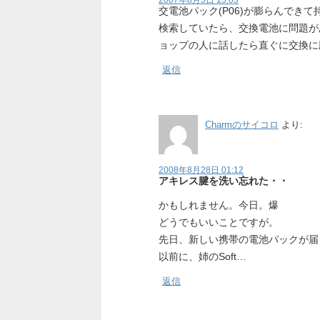
2007年8月5日 15:03
交電池パック(P06)が膨らんでき
検索していたら、交換電池に問題が
ョップの人に話したら直ぐに交換に
返信
Charmのサイコロ
より:
2008年8月28日 01:12
アキレス腱を洗い忘れた・・
かもしれません。今日。爆
どうでもいいことですが。
先日、新しい携帯の電池パックが届
以前に、姉のSoft…
返信