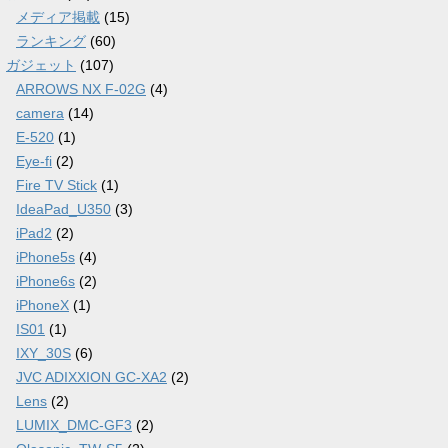
メディア掲載
(15)
ランキング
(60)
ガジェット
(107)
ARROWS NX F-02G
(4)
camera
(14)
E-520
(1)
Eye-fi
(2)
Fire TV Stick
(1)
IdeaPad_U350
(3)
iPad2
(2)
iPhone5s
(4)
iPhone6s
(2)
iPhoneX
(1)
IS01
(1)
IXY_30S
(6)
JVC ADIXXION GC-XA2
(2)
Lens
(2)
LUMIX_DMC-GF3
(2)