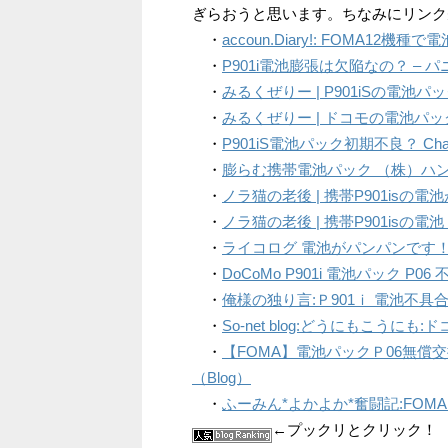
ぎらおうと思います。ちなみにリンク
・
accoun.Diary!: FOMA12機
・
P901i電池膨張は欠陥なの？ – 
・
みるくぜりー | P901iSの電池
・
みるくぜりー | ドコモの電池パ
・
P901iS電池パック初期不良？ Chang
・
膨らむ携帯電池パック （株）ハ
・
ノラ猫の老後 | 携帯P901isの電
・
ノラ猫の老後 | 携帯P901isの電
・
ライコログ 電池がパンパンです
・
DoCoMo P901i 電池パック P
・
俺様の独り言:Ｐ901ｉ 電池不具合 – 
・
So-net blog:どうにもこう
・
【FOMA】電池パックＰ06無償交換
（Blog）
・
ふーみん*よかよか*奮闘記:FOMA
←プックリとクリック！