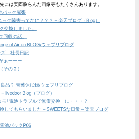
先には実際膨らんだ画像等もたくさんあります。
種で電池パック膨張
パニック障害ってなに？？？ – 楽天ブログ（Blog）
パック交換しました。
ック回収の話。
e of Air on BLOG/ウェブリブログ
ンズ 社長日記
池がぁーーー
池（その２）
！
06 不良品？ 青葉休眠録/ウェブリブログ
livedoor Blog（ブログ）
にも:ドコモ｢電池トラブルで無償交換」に・・・？
してもらいました – SWEETSな日常 – 楽天ブログ
電池パックP06