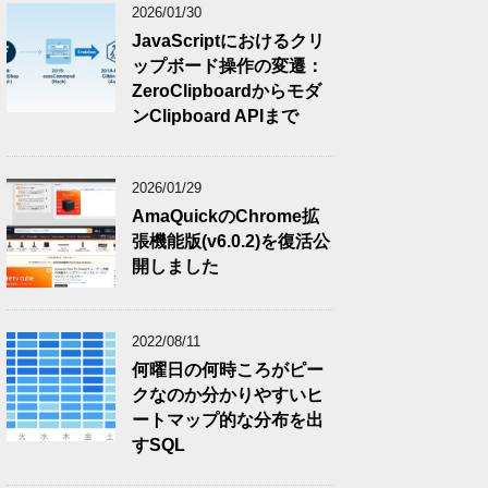
2026/01/30
JavaScriptにおけるクリ
ップボード操作の変遷：
ZeroClipboardからモダ
ンClipboard APIまで
2026/01/29
AmaQuickのChrome拡
張機能版(v6.0.2)を復活公
開しました
2022/08/11
何曜日の何時ころがピー
クなのか分かりやすいヒ
ートマップ的な分布を出
すSQL