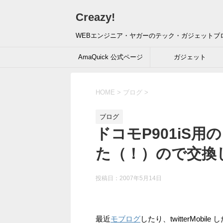
Creazy!
WEBエンジニア・ヤガーのテック・ガジェットブ
AmaQuick 公式ページ
ガジェット
HOME
>
ブログ
>
ブログ
ドコモP901iS用
た（！）ので交換
投稿日：
2007年5月14日
最近
モブログ
したり、twitterMo