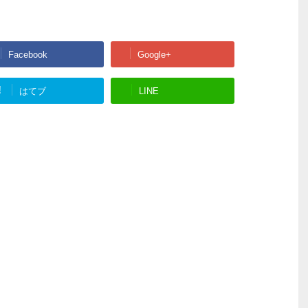
Facebook
Google+
!
はてブ
LINE