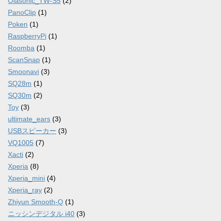
Olasonic_TW-S5
(2)
PanoClip
(1)
Poken
(1)
RaspberryPi
(1)
Roomba
(1)
ScanSnap
(1)
Smoonavi
(3)
SQ28m
(1)
SQ30m
(2)
Toy
(3)
ultimate_ears
(3)
USBスピーカー
(3)
VQ1005
(7)
Xacti
(2)
Xperia
(8)
Xperia_mini
(4)
Xperia_ray
(2)
Zhiyun Smooth-Q
(1)
ニッシンデジタル i40
(3)