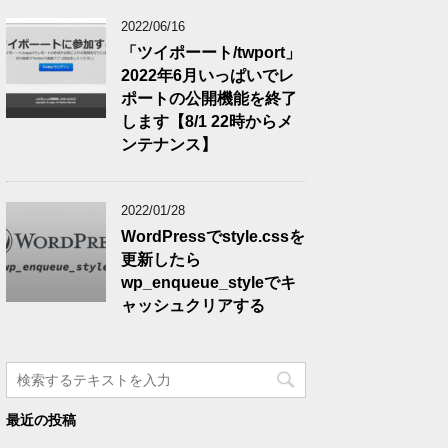
2022/06/16
「ツイポーート/twport」
2022年6月いっぱいでレ
ポートの公開機能を終了
します【8/1 22時からメ
ンテナンス】
2022/01/28
WordPressでstyle.cssを
更新したら
wp_enqueue_styleでキ
ャッシュクリアする
最近の投稿