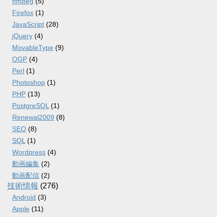
ffmpeg
(5)
Firefox
(1)
JavaScript
(28)
jQuery
(4)
MovableType
(9)
OGP
(4)
Perl
(1)
Photoshop
(1)
PHP
(13)
PostgreSQL
(1)
Renewal2009
(8)
SEO
(8)
SQL
(1)
Wordpress
(4)
動画編集
(2)
動画配信
(2)
技術情報
(276)
Android
(3)
Apple
(11)