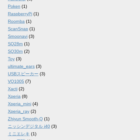
Poken
(1)
RaspberryPi
(1)
Roomba
(1)
ScanSnap
(1)
Smoonavi
(3)
SQ28m
(1)
SQ30m
(2)
Toy
(3)
ultimate_ears
(3)
USBスピーカー
(3)
VQ1005
(7)
Xacti
(2)
Xperia
(8)
Xperia_mini
(4)
Xperia_ray
(2)
Zhiyun Smooth-Q
(1)
ニッシンデジタル i40
(3)
ミニエレキ
(1)