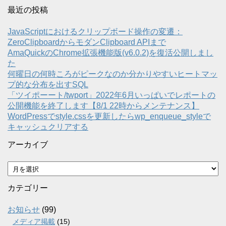
最近の投稿
JavaScriptにおけるクリップボード操作の変遷：
ZeroClipboardからモダンClipboard APIまで
AmaQuickのChrome拡張機能版(v6.0.2)を復活公開しまし
た
何曜日の何時ころがピークなのか分かりやすいヒートマッ
プ的な分布を出すSQL
「ツイポーート/twport」2022年6月いっぱいでレポートの
公開機能を終了します【8/1 22時からメンテナンス】
WordPressでstyle.cssを更新したらwp_enqueue_styleで
キャッシュクリアする
アーカイブ
ア
ー
カ
カテゴリー
イ
ブ
お知らせ
(99)
メディア掲載
(15)