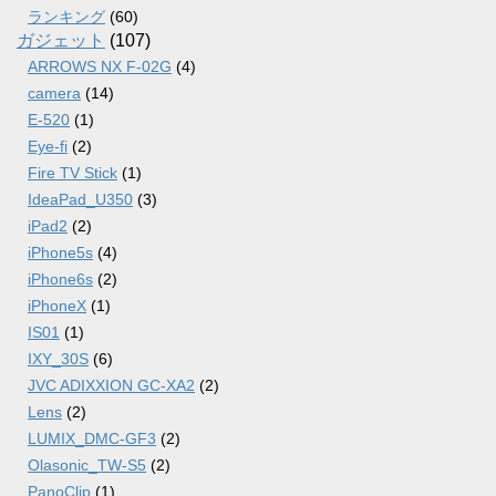
ランキング
(60)
ガジェット
(107)
ARROWS NX F-02G
(4)
camera
(14)
E-520
(1)
Eye-fi
(2)
Fire TV Stick
(1)
IdeaPad_U350
(3)
iPad2
(2)
iPhone5s
(4)
iPhone6s
(2)
iPhoneX
(1)
IS01
(1)
IXY_30S
(6)
JVC ADIXXION GC-XA2
(2)
Lens
(2)
LUMIX_DMC-GF3
(2)
Olasonic_TW-S5
(2)
PanoClip
(1)