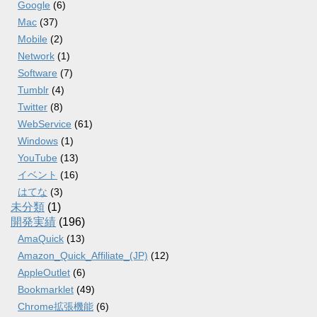
Google
(6)
Mac
(37)
Mobile
(2)
Network
(1)
Software
(7)
Tumblr
(4)
Twitter
(8)
WebService
(61)
Windows
(1)
YouTube
(13)
イベント
(16)
はてな
(3)
未分類
(1)
開発実績
(196)
AmaQuick
(13)
Amazon_Quick_Affiliate_(JP)
(12)
AppleOutlet
(6)
Bookmarklet
(49)
Chrome拡張機能
(6)