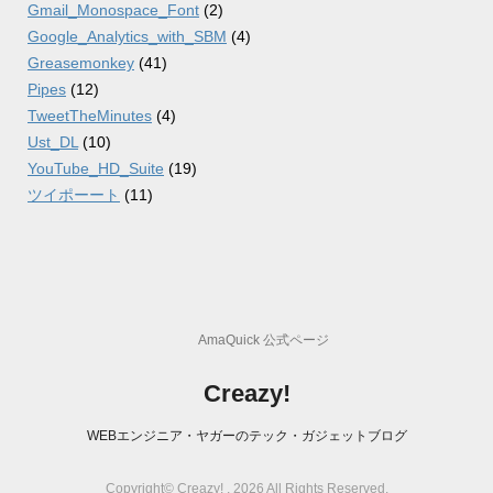
Gmail_Monospace_Font
(2)
Google_Analytics_with_SBM
(4)
Greasemonkey
(41)
Pipes
(12)
TweetTheMinutes
(4)
Ust_DL
(10)
YouTube_HD_Suite
(19)
ツイポーート
(11)
AmaQuick 公式ページ
Creazy!
WEBエンジニア・ヤガーのテック・ガジェットブログ
Copyright© Creazy! , 2026 All Rights Reserved.