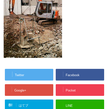
Twitter
Facebook
Google+
Pocket
B!
はてブ
LINE