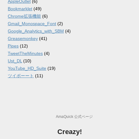
AppleOutlet
(6)
Bookmarklet
(49)
Chrome拡張機能
(6)
Gmail_Monospace_Font
(2)
Google_Analytics_with_SBM
(4)
Greasemonkey
(41)
Pipes
(12)
TweetTheMinutes
(4)
Ust_DL
(10)
YouTube_HD_Suite
(19)
ツイポーート
(11)
AmaQuick 公式ページ
Creazy!