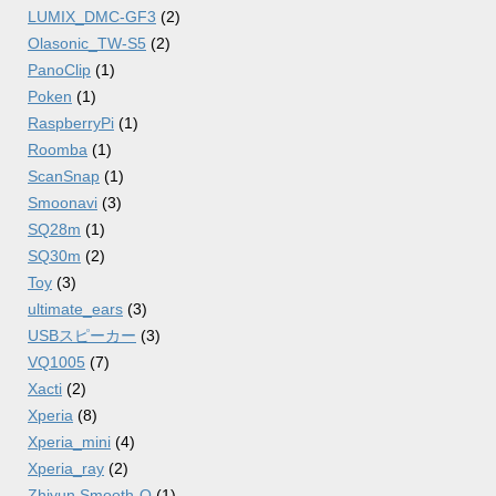
LUMIX_DMC-GF3
(2)
Olasonic_TW-S5
(2)
PanoClip
(1)
Poken
(1)
RaspberryPi
(1)
Roomba
(1)
ScanSnap
(1)
Smoonavi
(3)
SQ28m
(1)
SQ30m
(2)
Toy
(3)
ultimate_ears
(3)
USBスピーカー
(3)
VQ1005
(7)
Xacti
(2)
Xperia
(8)
Xperia_mini
(4)
Xperia_ray
(2)
Zhiyun Smooth-Q
(1)