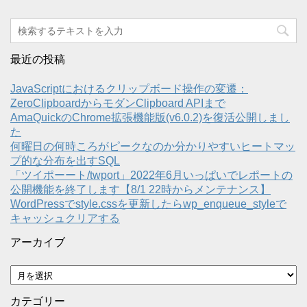
最近の投稿
JavaScriptにおけるクリップボード操作の変遷：
ZeroClipboardからモダンClipboard APIまで
AmaQuickのChrome拡張機能版(v6.0.2)を復活公開しまし
た
何曜日の何時ころがピークなのか分かりやすいヒートマッ
プ的な分布を出すSQL
「ツイポーート/twport」2022年6月いっぱいでレポートの
公開機能を終了します【8/1 22時からメンテナンス】
WordPressでstyle.cssを更新したらwp_enqueue_styleで
キャッシュクリアする
アーカイブ
ア
ー
カ
カテゴリー