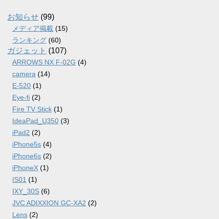
イ
ブ
お知らせ
(99)
メディア掲載
(15)
ランキング
(60)
ガジェット
(107)
ARROWS NX F-02G
(4)
camera
(14)
E-520
(1)
Eye-fi
(2)
Fire TV Stick
(1)
IdeaPad_U350
(3)
iPad2
(2)
iPhone5s
(4)
iPhone6s
(2)
iPhoneX
(1)
IS01
(1)
IXY_30S
(6)
JVC ADIXXION GC-XA2
(2)
Lens
(2)