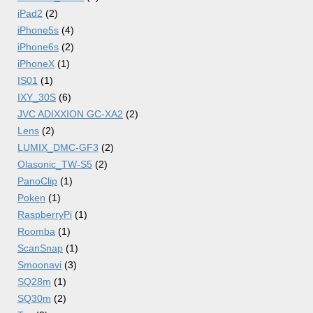
iPad2
(2)
iPhone5s
(4)
iPhone6s
(2)
iPhoneX
(1)
IS01
(1)
IXY_30S
(6)
JVC ADIXXION GC-XA2
(2)
Lens
(2)
LUMIX_DMC-GF3
(2)
Olasonic_TW-S5
(2)
PanoClip
(1)
Poken
(1)
RaspberryPi
(1)
Roomba
(1)
ScanSnap
(1)
Smoonavi
(3)
SQ28m
(1)
SQ30m
(2)