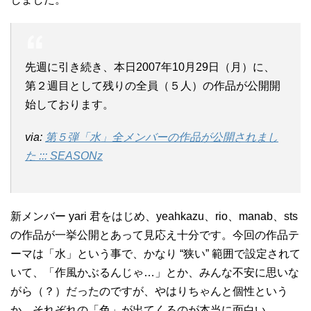
先週に引き続き、本日2007年10月29日（月）に、
第２週目として残りの全員（５人）の作品が公開開
始しております。
via:
第５弾「水」全メンバーの作品が公開されまし
た ::: SEASONz
新メンバー yari 君をはじめ、yeahkazu、rio、manab、sts
の作品が一挙公開とあって見応え十分です。今回の作品テ
ーマは「水」という事で、かなり “狭い” 範囲で設定されて
いて、「作風かぶるんじゃ…」とか、みんな不安に思いな
がら（？）だったのですが、やはりちゃんと個性という
か、それぞれの「色」が出てくるのが本当に面白い。