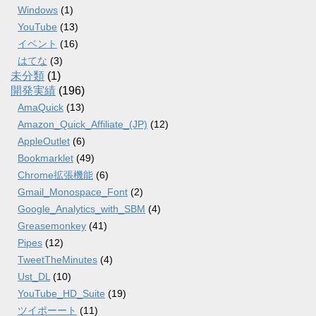
Windows
(1)
YouTube
(13)
イベント
(16)
はてな
(3)
未分類
(1)
開発実績
(196)
AmaQuick
(13)
Amazon_Quick_Affiliate_(JP)
(12)
AppleOutlet
(6)
Bookmarklet
(49)
Chrome拡張機能
(6)
Gmail_Monospace_Font
(2)
Google_Analytics_with_SBM
(4)
Greasemonkey
(41)
Pipes
(12)
TweetTheMinutes
(4)
Ust_DL
(10)
YouTube_HD_Suite
(19)
ツイポーート
(11)