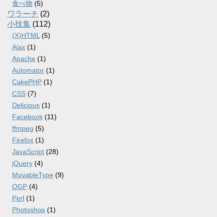
食べ物
(5)
ワラーチ
(2)
小技集
(112)
(X)HTML
(5)
Ajax
(1)
Apache
(1)
Automator
(1)
CakePHP
(1)
CSS
(7)
Delicious
(1)
Facebook
(11)
ffmpeg
(5)
Firefox
(1)
JavaScript
(28)
jQuery
(4)
MovableType
(9)
OGP
(4)
Perl
(1)
Photoshop
(1)