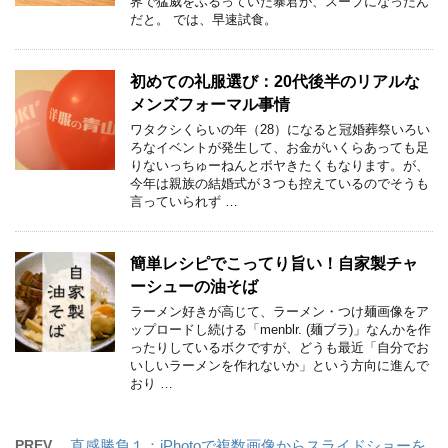
界で猛威をふるっていた暴君が、スープになったん
だと。 では、早速試食。
初めての礼服選び：20代後半のリアルな
メンズフォーマル事情
ワタクシくらいの年（28）になると冠婚葬祭いろい
ろなイベントが発生して、お金がいくらあっても足
りないっちゅーねんとボヤきたくもなります。が、
今年は親族の結婚式が３つも控えているのでそうも
言っていられず …
簡単レシピでこってり旨い！自家製チャ
ーシューの油そば
ラーメン好きが高じて、ラーメン・つけ麺画像をア
ップロードし続ける「menblr. (麺ブラ)」なんかを作
ったりしているボクですが、どうも最近「自分でお
いしいラーメンを作れないか」という方向に進んで
おり …
PREV
直感勝負１：iPhotoで複数画像からスライドショーを