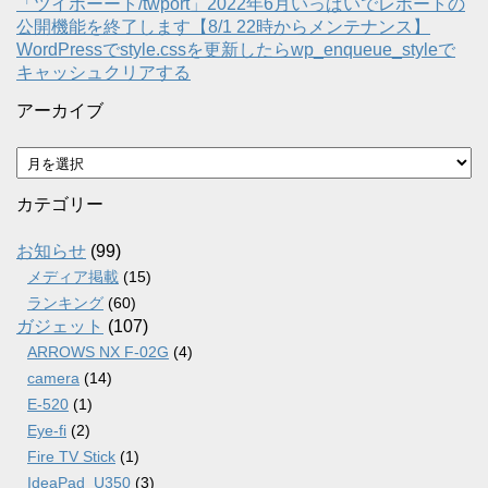
「ツイポーート/twport」2022年6月いっぱいでレポートの
公開機能を終了します【8/1 22時からメンテナンス】
WordPressでstyle.cssを更新したらwp_enqueue_styleで
キャッシュクリアする
アーカイブ
ア
ー
カ
カテゴリー
イ
ブ
お知らせ
(99)
メディア掲載
(15)
ランキング
(60)
ガジェット
(107)
ARROWS NX F-02G
(4)
camera
(14)
E-520
(1)
Eye-fi
(2)
Fire TV Stick
(1)
IdeaPad_U350
(3)