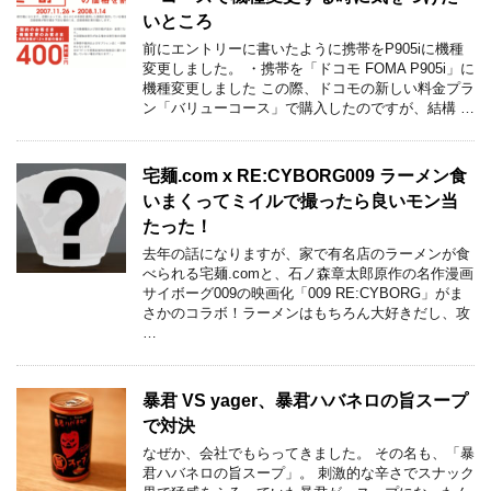
いところ
前にエントリーに書いたように携帯をP905iに機種
変更しました。 ・携帯を「ドコモ FOMA P905i」に
機種変更しました この際、ドコモの新しい料金プラ
ン「バリューコース」で購入したのですが、結構 …
宅麺.com x RE:CYBORG009 ラーメン食
いまくってミイルで撮ったら良いモン当
たった！
去年の話になりますが、家で有名店のラーメンが食
べられる宅麺.comと、石ノ森章太郎原作の名作漫画
サイボーグ009の映画化「009 RE:CYBORG」がま
さかのコラボ！ラーメンはもちろん大好きだし、攻
…
暴君 VS yager、暴君ハバネロの旨スープ
で対決
なぜか、会社でもらってきました。 その名も、「暴
君ハバネロの旨スープ」。 刺激的な辛さでスナック