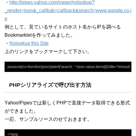
・
http://pipes.yahoo.com/yager/nslookup?
_render=json&_callbak=callback&search=www.google.co.j
p
例として、見ているサイトのホスト名からIPを調べる
Bookmarkletを作ってみました。
・
Nslookup this Site
上のリンクをブックマークして下さい。
javascript:v=function(json){alert('search : '+json.value.items[0].title+'\nresu
PHPシリアライズで呼び出す方法
Yahoo!Pipesでは新しくPHPで直接データ取得できる形式
ができました。
一応、サンプルソースのせておきます。
<?php
