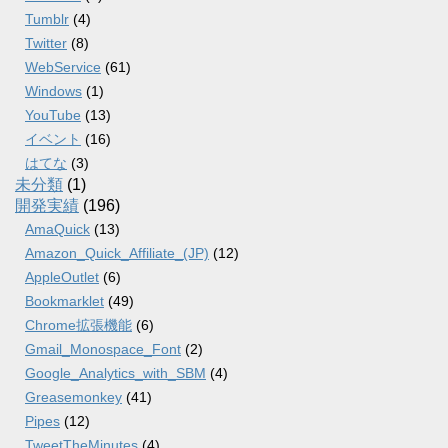
Tumblr
(4)
Twitter
(8)
WebService
(61)
Windows
(1)
YouTube
(13)
イベント
(16)
はてな
(3)
未分類
(1)
開発実績
(196)
AmaQuick
(13)
Amazon_Quick_Affiliate_(JP)
(12)
AppleOutlet
(6)
Bookmarklet
(49)
Chrome拡張機能
(6)
Gmail_Monospace_Font
(2)
Google_Analytics_with_SBM
(4)
Greasemonkey
(41)
Pipes
(12)
TweetTheMinutes
(4)