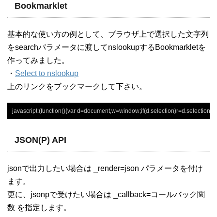
Bookmarklet
基本的な使い方の例として、ブラウザ上で選択した文字列
をsearchパラメータに渡してnslookupするBookmarkletを
作ってみました。
・
Select to nslookup
上のリンクをブックマークして下さい。
javascript:(function(){var d=document,w=window;if(d.selection)r=d.selection.cre
JSON(P) API
jsonで出力したい場合は _render=json パラメータを付け
ます。
更に、jsonpで受けたい場合は _callback=コールバック関
数 を指定します。