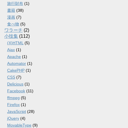
旅行財布
(1)
書籍
(38)
漫画
(7)
食べ物
(5)
ワラーチ
(2)
小技集
(112)
(X)HTML
(5)
Ajax
(1)
Apache
(1)
Automator
(1)
CakePHP
(1)
CSS
(7)
Delicious
(1)
Facebook
(11)
ffmpeg
(5)
Firefox
(1)
JavaScript
(28)
jQuery
(4)
MovableType
(9)