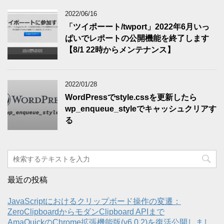
2022/06/16
「ツイポーート/twport」2022年6月いっ
ぱいでレポートの公開機能を終了します
【8/1 22時からメンテナンス】
2022/01/28
WordPressでstyle.cssを更新したら
wp_enqueue_styleでキャッシュクリアす
る
最近の投稿
JavaScriptにおけるクリップボード操作の変遷：
ZeroClipboardからモダンClipboard APIまで
AmaQuickのChrome拡張機能版(v6.0.2)を復活公開しまし