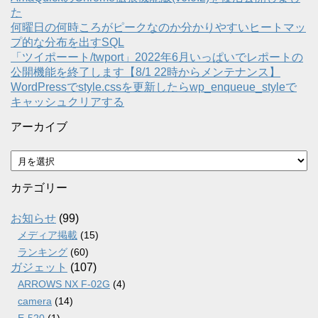
た
何曜日の何時ころがピークなのか分かりやすいヒートマッ
プ的な分布を出すSQL
「ツイポーート/twport」2022年6月いっぱいでレポートの
公開機能を終了します【8/1 22時からメンテナンス】
WordPressでstyle.cssを更新したらwp_enqueue_styleで
キャッシュクリアする
アーカイブ
ア
ー
カ
カテゴリー
イ
ブ
お知らせ
(99)
メディア掲載
(15)
ランキング
(60)
ガジェット
(107)
ARROWS NX F-02G
(4)
camera
(14)