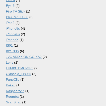
E-520
(1)
Eye-fi
(2)
Fire TV Stick
(1)
IdeaPad_U350
(3)
iPad2
(2)
iPhone5s
(4)
iPhone6s
(2)
iPhoneX
(1)
IS01
(1)
IXY_30S
(6)
JVC ADIXXION GC-XA2
(2)
Lens
(2)
LUMIX_DMC-GF3
(2)
Olasonic_TW-S5
(2)
PanoClip
(1)
Poken
(1)
RaspberryPi
(1)
Roomba
(1)
ScanSnap
(1)