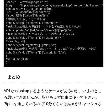
$search     = "www.google.co.jp";

$req        = "http://pipes.yahoo.com/yager/nslookup?_render=php&search=".$s
$serialized = file_get_contents($req);

$list       = unserialize($serialized);

if ( count($list["value"]["items"]) ) {

// 検索したIPもしくはホスト名

echo $list["value"]["items"][0]["search"]."\n";

// nslookupが返したIP配列（ホスト名で検索したときのみ）

echo implode("\n",$list["value"]["items"][0]["ips"])."\n";

// nslookupが返したホスト名（IPで検索したときのみ）

echo $list["value"]["items"][0]["hostname"]."\n";

// searchと同様

echo $list["value"]["items"][0]["title"]."\n";

// nslookupが返した結果（ホスト名、もしくはIP(カンマ区切りで複数)）

echo $list["value"]["items"][0]["description"]."\n";

}

//var_dump($list);

?>
まとめ
APIでnslookupするようなケースがあるのか、いまのとこ
ろ思い付きませんが、取りあえず自由に使って下さい。
Pipesを通しているので10分くらいは結果がキャッシュさ