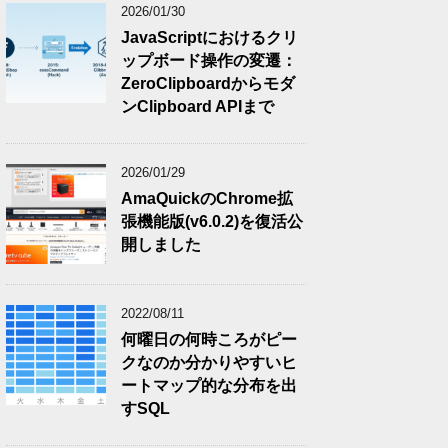
2026/01/30
JavaScriptにおけるクリ
ップボード操作の変遷：
ZeroClipboardからモダ
ンClipboard APIまで
2026/01/29
AmaQuickのChrome拡
張機能版(v6.0.2)を復活公
開しました
2022/08/11
何曜日の何時ころがピー
クなのか分かりやすいヒ
ートマップ的な分布を出
すSQL