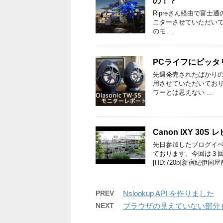
の！？
Ripreさん経由で富士通の
ニターさせていただいてお
のモ …
PCライフにピッタリ
先週発売されたばかりのO
用させていただいておりま
ワーとは思えない …
Canon IXY 
先日参加したブログイベン
ております。今回は３
[HD:720p]新宿紀伊国屋
PREV
Nslookup API を作りました
NEXT
ブラウザの見えていない部分