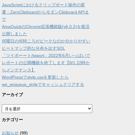
JavaScriptにおけるクリップボード操作の変
遷：ZeroClipboardからモダンClipboard APIま
で
AmaQuickのChrome拡張機能版(v6.0.2)を復活
公開しました
何曜日の何時ころがピークなのか分かりやすい
ヒートマップ的な分布を出すSQL
「ツイポーート/twport」2022年6月いっぱいで
レポートの公開機能を終了します【8/1 22時か
らメンテナンス】
WordPressでstyle.cssを更新したら
wp_enqueue_styleでキャッシュクリアする
アーカイブ
ア
ー
カ
カテゴリー
イ
ブ
お知らせ
(99)