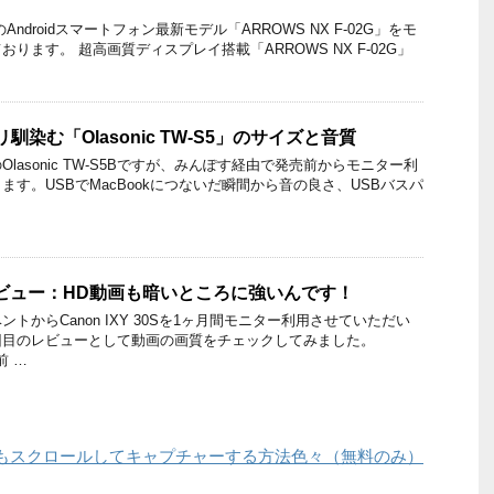
Androidスマートフォン最新モデル「ARROWS NX F-02G」をモ
ります。 超高画質ディスプレイ搭載「ARROWS NX F-02G」
馴染む「Olasonic TW-S5」のサイズと音質
lasonic TW-S5Bですが、みんぽす経由で発売前からモニター利
す。USBでMacBookにつないだ瞬間から音の良さ、USBバスパ
30S レビュー：HD動画も暗いところに強いんです！
トからCanon IXY 30Sを1ヶ月間モニター利用させていただい
回目のレビューとして動画の画質をチェックしてみました。
前 …
もスクロールしてキャプチャーする方法色々（無料のみ）