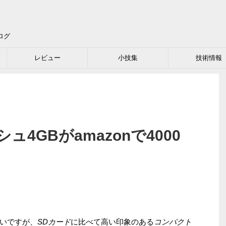
ログ
レビュー
小技集
技術情報
4GBがamazonで4000
いですが、
SDカード
に比べて高い印象のある
コンパクト