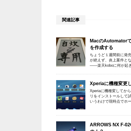
関連記事
MacのAutomato
を作成する
ちょうど１週間前に発売
が絶えず、炎上案件とな
――楽天koboに何が起
Xperiaに機種変
Xperiaに機種変し
リをインストールして
いうわけで現時点でホー
ARROWS NX 