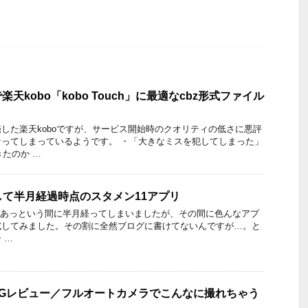
rで楽天kobo「kobo Touch」に最適なcbz形式ファイル
した楽天koboですが、サービス開始時のクオリティの低さに悪評
ってしまっているようです。 ・「大きなミスを犯してしまった」
きたのか …
更して半月経過時点のスタメン11アプリ
てからあっという間に半月経ってしまいましたが、その間に色んなアプ
試してみました。その割に全然ブログに書けてないんですが…。と
 …
F-02Gレビュー／フルオートカメラでこんなに撮れちゃう