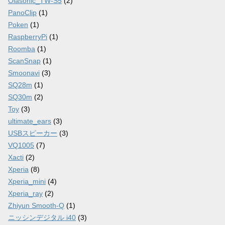
Olasonic_TW-S5
(2)
PanoClip
(1)
Poken
(1)
RaspberryPi
(1)
Roomba
(1)
ScanSnap
(1)
Smoonavi
(3)
SQ28m
(1)
SQ30m
(2)
Toy
(3)
ultimate_ears
(3)
USBスピーカー
(3)
VQ1005
(7)
Xacti
(2)
Xperia
(8)
Xperia_mini
(4)
Xperia_ray
(2)
Zhiyun Smooth-Q
(1)
ニッシンデジタル i40
(3)