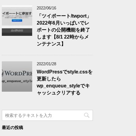
2022/06/16
「ツイポーート/twport」
2022年6月いっぱいでレ
ポートの公開機能を終了
します【8/1 22時からメ
ンテナンス】
2022/01/28
WordPressでstyle.cssを
更新したら
wp_enqueue_styleでキ
ャッシュクリアする
最近の投稿