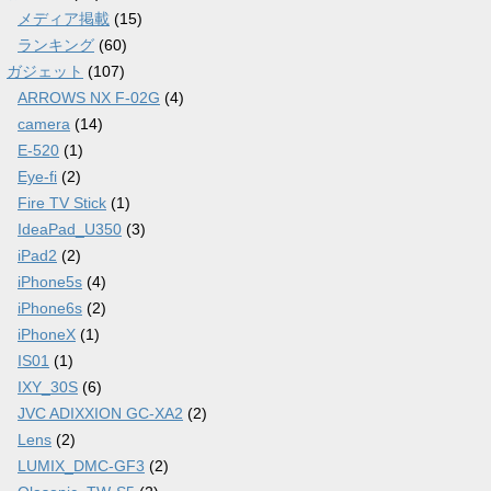
メディア掲載
(15)
ランキング
(60)
ガジェット
(107)
ARROWS NX F-02G
(4)
camera
(14)
E-520
(1)
Eye-fi
(2)
Fire TV Stick
(1)
IdeaPad_U350
(3)
iPad2
(2)
iPhone5s
(4)
iPhone6s
(2)
iPhoneX
(1)
IS01
(1)
IXY_30S
(6)
JVC ADIXXION GC-XA2
(2)
Lens
(2)
LUMIX_DMC-GF3
(2)