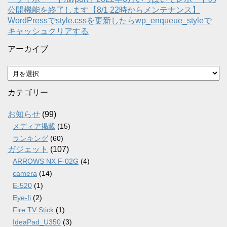
公開機能を終了します【8/1 22時からメンテナンス】
WordPressでstyle.cssを更新したらwp_enqueue_styleで
キャッシュクリアする
アーカイブ
ア
ー
カ
カテゴリー
イ
ブ
お知らせ
(99)
メディア掲載
(15)
ランキング
(60)
ガジェット
(107)
ARROWS NX F-02G
(4)
camera
(14)
E-520
(1)
Eye-fi
(2)
Fire TV Stick
(1)
IdeaPad_U350
(3)