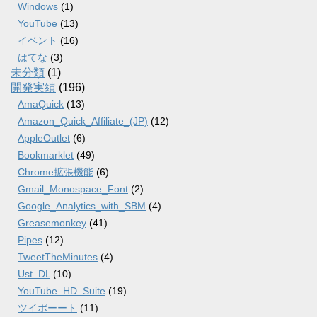
Windows
(1)
YouTube
(13)
イベント
(16)
はてな
(3)
未分類
(1)
開発実績
(196)
AmaQuick
(13)
Amazon_Quick_Affiliate_(JP)
(12)
AppleOutlet
(6)
Bookmarklet
(49)
Chrome拡張機能
(6)
Gmail_Monospace_Font
(2)
Google_Analytics_with_SBM
(4)
Greasemonkey
(41)
Pipes
(12)
TweetTheMinutes
(4)
Ust_DL
(10)
YouTube_HD_Suite
(19)
ツイポーート
(11)