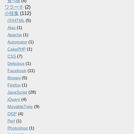
食べ物
(5)
ワラーチ
(2)
小技集
(112)
(X)HTML
(5)
Ajax
(1)
Apache
(1)
Automator
(1)
CakePHP
(1)
CSS
(7)
Delicious
(1)
Facebook
(11)
ffmpeg
(5)
Firefox
(1)
JavaScript
(28)
jQuery
(4)
MovableType
(9)
OGP
(4)
Perl
(1)
Photoshop
(1)