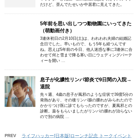
だけど、歪んでたせいか中居君に見えてきた。
5年前を思い出しつつ動物園にいってきた
（萌動画付き）
3連休初日の2月10日(土)は、われわれ夫婦の結婚記
念日でした。早いもので、もう5年も経つんです
ね。思えば5年前の今日、他人迷惑な事に3連休に合
わせて何と雪まで降る寒い日にウェディングパーテ
ィーを開い …
息子が化膿性リンパ節炎で9日間の入院→
退院
先々週、4歳の息子が風邪のような症状で39度5分の
発熱があり、その後リンパ腺の腫れがみられたので
かかりつけ医に診てもらったのですが、夏風邪との
診断。薬をもらいましたがリンパの腫れが治らない
ので別の病院 …
PREV
ライフハッカー[日本版]ローンチ記念 トークイベント