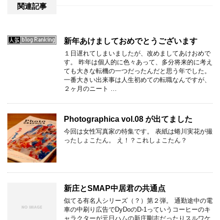
関連記事
新年あけましておめでとうございます
１日遅れてしまいましたが、改めましてあけおめで
す。 昨年は個人的に色々あって、多分将来的に考え
ても大きな転機の一つだったんだと思う年でした。
一番大きい出来事は人生初めての転職なんですが、
２ヶ月のニート …
Photographica vol.08 が出てました
今回は女性写真家の特集です。 表紙は蜷川実花が撮
ったしょこたん。 え！？これしょこたん？
新庄とSMAP中居君の共通点
似てる有名人シリーズ（？）第２弾。 通勤途中の電
車の中刷り広告でDyDoのD-1っていうコーヒーのキ
ャラクターが元日ハムの新庄剛志だったりスルワケ