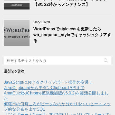
【8/1 22時からメンテナンス】
2022/01/28
WordPressでstyle.cssを更新したら
wp_enqueue_styleでキャッシュクリアす
る
最近の投稿
JavaScriptにおけるクリップボード操作の変遷：
ZeroClipboardからモダンClipboard APIまで
AmaQuickのChrome拡張機能版(v6.0.2)を復活公開しまし
た
何曜日の何時ころがピークなのか分かりやすいヒートマッ
プ的な分布を出すSQL
「ツイポーート/twport」2022年6月いっぱいでレポートの