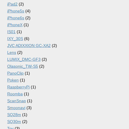
iPad2
(2)
iPhone5s
(4)
iPhone6s
(2)
iPhoneX
(1)
IS01
(1)
IXY_30S
(6)
JVC ADIXXION GC-XA2
(2)
Lens
(2)
LUMIX_DMC-GF3
(2)
Olasonic_TW-S5
(2)
PanoClip
(1)
Poken
(1)
RaspberryPi
(1)
Roomba
(1)
ScanSnap
(1)
Smoonavi
(3)
SQ28m
(1)
SQ30m
(2)
Toy
(3)