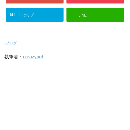
B!
はてブ
LINE
-
ブログ
執筆者：
creazynet