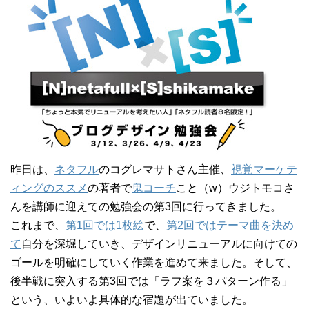
昨日は、
ネタフル
のコグレマサトさん主催、
視覚マーケテ
ィングのススメ
の著者で
鬼コーチ
こと（w）ウジトモコさ
んを講師に迎えての勉強会の第3回に行ってきました。
これまで、
第1回では1枚絵
で、
第2回ではテーマ曲を決め
て
自分を深堀していき、デザインリニューアルに向けての
ゴールを明確にしていく作業を進めて来ました。そして、
後半戦に突入する第3回では「ラフ案を３パターン作る」
という、いよいよ具体的な宿題が出ていました。