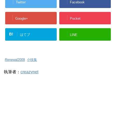
Twitter
Facebook
Google+
Pocket
B!
はてブ
LINE
-
Renewal2009
,
小技集
執筆者：
creazynet