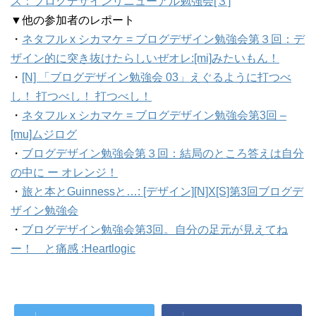
ス：ブログデザインリニューアル勉強会[３]
▼他の参加者のレポート
・
ネタフル x シカマケ = ブログデザイン勉強会第３回：デ
ザイン的に突き抜けたらしいぜオレ:[mi]みたいもん！
・
[N] 「ブログデザイン勉強会 03」えぐるように打つべ
し！ 打つべし！ 打つべし！
・
ネタフル x シカマケ = ブログデザイン勉強会第3回 –
[mu]ムジログ
・
ブログデザイン勉強会第３回：結局のところ答えは自分
の中に ー オレンジ！
・
旅と本とGuinnessと…: [デザイン][N]X[S]第3回ブログデ
ザイン勉強会
・
ブログデザイン勉強会第3回。自分の足元が見えてね
ー！ と痛感 :Heartlogic