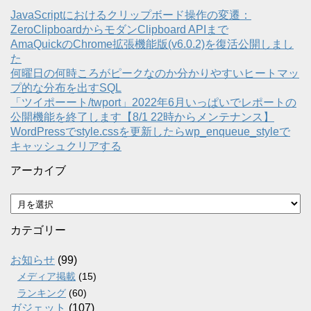
JavaScriptにおけるクリップボード操作の変遷：
ZeroClipboardからモダンClipboard APIまで
AmaQuickのChrome拡張機能版(v6.0.2)を復活公開しまし
た
何曜日の何時ころがピークなのか分かりやすいヒートマッ
プ的な分布を出すSQL
「ツイポーート/twport」2022年6月いっぱいでレポートの
公開機能を終了します【8/1 22時からメンテナンス】
WordPressでstyle.cssを更新したらwp_enqueue_styleで
キャッシュクリアする
アーカイブ
ア
ー
カ
カテゴリー
イ
ブ
お知らせ
(99)
メディア掲載
(15)
ランキング
(60)
ガジェット
(107)