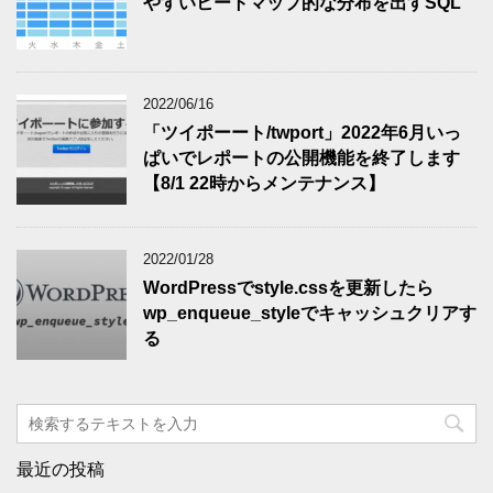
やすいヒートマップ的な分布を出すSQL
2022/06/16
「ツイポーート/twport」2022年6月いっ
ぱいでレポートの公開機能を終了します
【8/1 22時からメンテナンス】
2022/01/28
WordPressでstyle.cssを更新したら
wp_enqueue_styleでキャッシュクリアす
る
最近の投稿