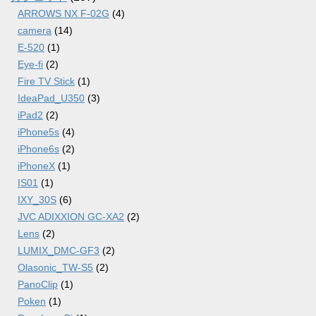
ARROWS NX F-02G
(4)
camera
(14)
E-520
(1)
Eye-fi
(2)
Fire TV Stick
(1)
IdeaPad_U350
(3)
iPad2
(2)
iPhone5s
(4)
iPhone6s
(2)
iPhoneX
(1)
IS01
(1)
IXY_30S
(6)
JVC ADIXXION GC-XA2
(2)
Lens
(2)
LUMIX_DMC-GF3
(2)
Olasonic_TW-S5
(2)
PanoClip
(1)
Poken
(1)