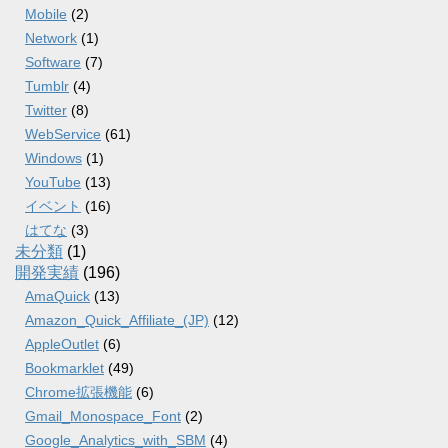
Mobile
(2)
Network
(1)
Software
(7)
Tumblr
(4)
Twitter
(8)
WebService
(61)
Windows
(1)
YouTube
(13)
イベント
(16)
はてな
(3)
未分類
(1)
開発実績
(196)
AmaQuick
(13)
Amazon_Quick_Affiliate_(JP)
(12)
AppleOutlet
(6)
Bookmarklet
(49)
Chrome拡張機能
(6)
Gmail_Monospace_Font
(2)
Google_Analytics_with_SBM
(4)