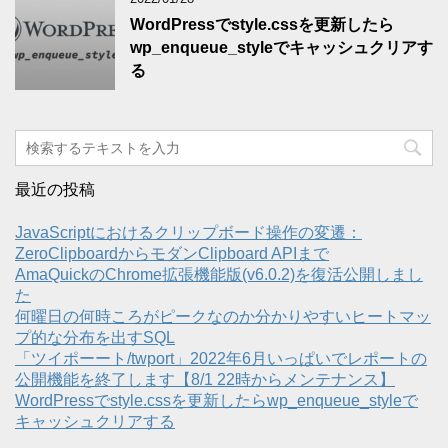
WordPressでstyle.cssを更新したら
wp_enqueue_styleでキャッシュクリアす
る
最近の投稿
JavaScriptにおけるクリップボード操作の変遷：
ZeroClipboardからモダンClipboard APIまで
AmaQuickのChrome拡張機能版(v6.0.2)を復活公開しまし
た
何曜日の何時ころがピークなのか分かりやすいヒートマッ
プ的な分布を出すSQL
「ツイポーート/twport」2022年6月いっぱいでレポートの
公開機能を終了します【8/1 22時からメンテナンス】
WordPressでstyle.cssを更新したらwp_enqueue_styleで
キャッシュクリアする