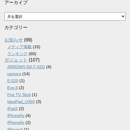
アーカイブ
ア
ー
カ
カテゴリー
イ
ブ
お知らせ
(99)
メディア掲載
(15)
ランキング
(60)
ガジェット
(107)
ARROWS NX F-02G
(4)
camera
(14)
E-520
(1)
Eye-fi
(2)
Fire TV Stick
(1)
IdeaPad_U350
(3)
iPad2
(2)
iPhone5s
(4)
iPhone6s
(2)
iPhoneX
(1)