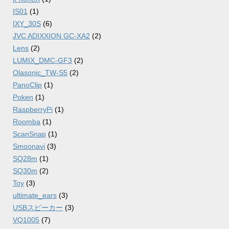
IS01
(1)
IXY_30S
(6)
JVC ADIXXION GC-XA2
(2)
Lens
(2)
LUMIX_DMC-GF3
(2)
Olasonic_TW-S5
(2)
PanoClip
(1)
Poken
(1)
RaspberryPi
(1)
Roomba
(1)
ScanSnap
(1)
Smoonavi
(3)
SQ28m
(1)
SQ30m
(2)
Toy
(3)
ultimate_ears
(3)
USBスピーカー
(3)
VQ1005
(7)