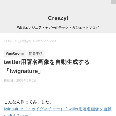
Creazy!
WEBエンジニア・ヤガーのテック・ガジェットブログ
HOME
>
技術情報
>
WebService
>
WebService
開発実績
twitter用署名画像を自動生成する
「twignature」
投稿日：
2007年5月6日
こんなん作ってみました。
twignature（トゥイグネチャー） / twitter用署名画像を自動
生成するツール