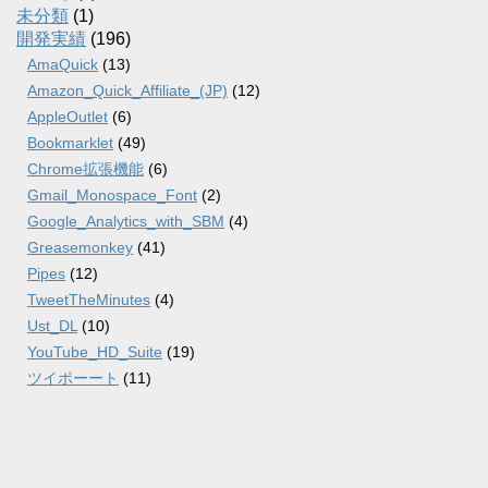
未分類
(1)
開発実績
(196)
AmaQuick
(13)
Amazon_Quick_Affiliate_(JP)
(12)
AppleOutlet
(6)
Bookmarklet
(49)
Chrome拡張機能
(6)
Gmail_Monospace_Font
(2)
Google_Analytics_with_SBM
(4)
Greasemonkey
(41)
Pipes
(12)
TweetTheMinutes
(4)
Ust_DL
(10)
YouTube_HD_Suite
(19)
ツイポーート
(11)