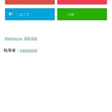
B!
はてブ
LINE
-
WebService
,
開発実績
執筆者：
creazynet