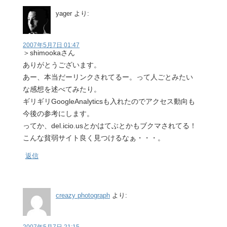
yager
より:
2007年5月7日 01:47
＞shimookaさん
ありがとうございます。
あー、本当だーリンクされてるー。って人ごとみたい
な感想を述べてみたり。
ギリギリGoogleAnalyticsも入れたのでアクセス動向も
今後の参考にします。
ってか、del.icio.usとかはてぶとかもブクマされてる！
こんな貧弱サイト良く見つけるなぁ・・・。
返信
creazy photograph
より: