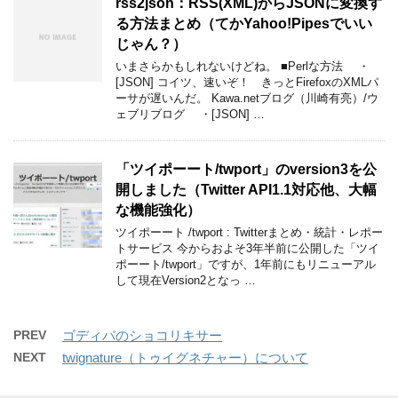
rss2json：RSS(XML)からJSONに変換す
る方法まとめ（てかYahoo!Pipesでいい
じゃん？）
いまさらかもしれないけどね。 ■Perlな方法 ・
[JSON] コイツ、速いぞ！ きっとFirefoxのXMLパ
ーサが遅いんだ。 Kawa.netブログ（川崎有亮）/ウ
ェブリブログ ・[JSON] …
「ツイポーート/twport」のversion3を公
開しました（Twitter API1.1対応他、大幅
な機能強化）
ツイポーート /twport : Twitterまとめ・統計・レポー
トサービス 今からおよそ3年半前に公開した「ツイ
ポーート/twport」ですが、1年前にもリニューアル
して現在Version2となっ …
PREV
ゴディバのショコリキサー
NEXT
twignature（トゥイグネチャー）について