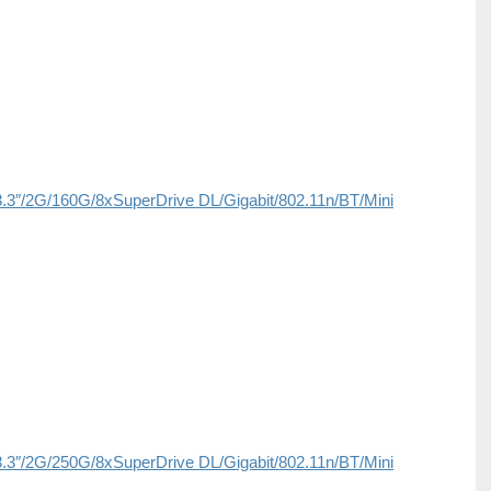
3″/2G/160G/8xSuperDrive DL/Gigabit/802.11n/BT/Mini
3″/2G/250G/8xSuperDrive DL/Gigabit/802.11n/BT/Mini