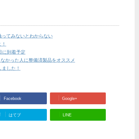
の良さは触ってみないとわからない
たよ！
月23日に到着予定
とこなかった人に整備済製品をオススメ
注文しました！
Facebook
Google+
!
はてブ
LINE