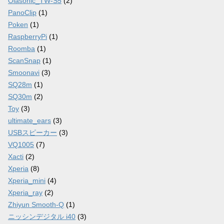
Olasonic_TW-S5
(2)
PanoClip
(1)
Poken
(1)
RaspberryPi
(1)
Roomba
(1)
ScanSnap
(1)
Smoonavi
(3)
SQ28m
(1)
SQ30m
(2)
Toy
(3)
ultimate_ears
(3)
USBスピーカー
(3)
VQ1005
(7)
Xacti
(2)
Xperia
(8)
Xperia_mini
(4)
Xperia_ray
(2)
Zhiyun Smooth-Q
(1)
ニッシンデジタル i40
(3)