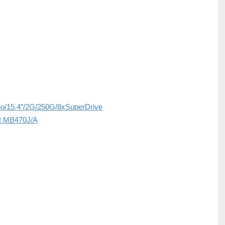
o/15.4″/2G/250G/8xSuperDrive
rt MB470J/A