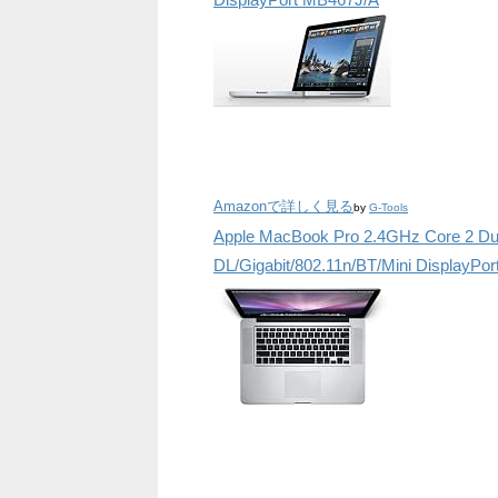
Amazonで詳しく見る
by
G-Tools
Apple MacBook Pro 2.4GHz Core 2 Du
DL/Gigabit/802.11n/BT/Mini DisplayPo