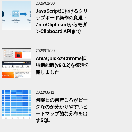
2026/01/30
JavaScriptにおけるクリ
ップボード操作の変遷：
ZeroClipboardからモダ
ンClipboard APIまで
2026/01/29
AmaQuickのChrome拡
張機能版(v6.0.2)を復活公
開しました
2022/08/11
何曜日の何時ころがピー
クなのか分かりやすいヒ
ートマップ的な分布を出
すSQL