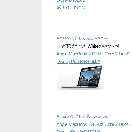
DVI MB402J/B
Amazonで詳しく見る
by
G-Tools
→値下げされたWhiteのやつです。
Apple MacBook 2.0GHz Core 2 Duo/13.
DisplayPort MB466J/A
Amazonで詳しく見る
by
G-Tools
Apple MacBook 2.4GHz Core 2 Duo/13.
DisplayPort MB467J/A