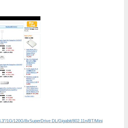
。
3″/1G/120G/8xSuperDrive DL/Gigabit/802.11n/BT/Mini