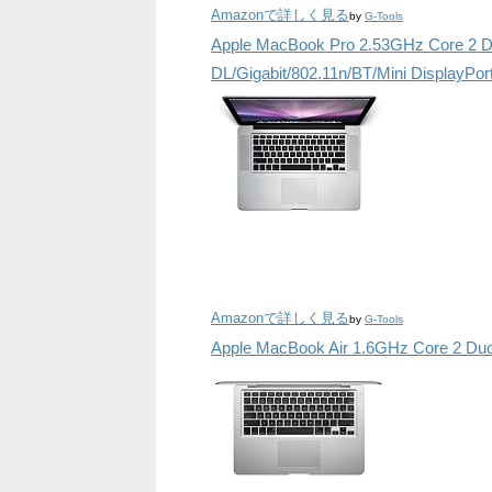
Amazonで詳しく見る
by
G-Tools
Apple MacBook Pro 2.53GHz Core 2 D
DL/Gigabit/802.11n/BT/Mini DisplayPo
Amazonで詳しく見る
by
G-Tools
Apple MacBook Air 1.6GHz Core 2 Duo