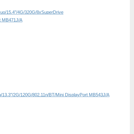
uo/15.4″/4G/320G/8xSuperDrive
rt MB471J/A
/13.3″/2G/120G/802.11n/BT/Mini DisplayPort MB543J/A