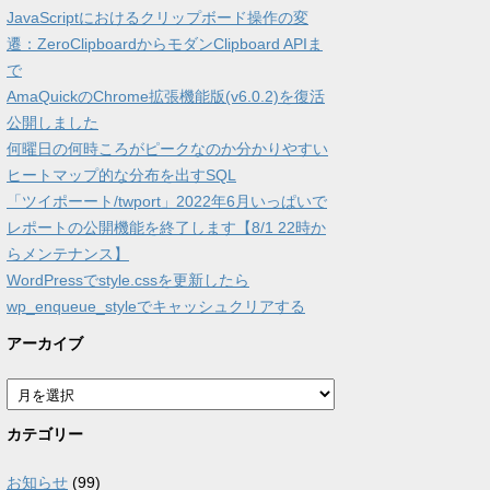
JavaScriptにおけるクリップボード操作の変
遷：ZeroClipboardからモダンClipboard APIま
で
AmaQuickのChrome拡張機能版(v6.0.2)を復活
公開しました
何曜日の何時ころがピークなのか分かりやすい
ヒートマップ的な分布を出すSQL
「ツイポーート/twport」2022年6月いっぱいで
レポートの公開機能を終了します【8/1 22時か
らメンテナンス】
WordPressでstyle.cssを更新したら
wp_enqueue_styleでキャッシュクリアする
アーカイブ
ア
ー
カ
カテゴリー
イ
ブ
お知らせ
(99)