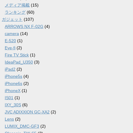
メディア掲載
(15)
ランキング
(60)
ガジェット
(107)
ARROWS NX F-02G
(4)
camera
(14)
E-520
(1)
Eye-fi
(2)
Fire TV Stick
(1)
IdeaPad_U350
(3)
iPad2
(2)
iPhone5s
(4)
iPhone6s
(2)
iPhoneX
(1)
IS01
(1)
IXY_30S
(6)
JVC ADIXXION GC-XA2
(2)
Lens
(2)
LUMIX_DMC-GF3
(2)