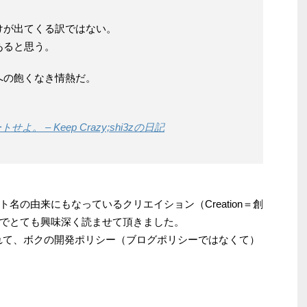
けが出てくる訳ではない。
あると思う。
への飽くなき情熱だ。
 – Keep Crazy;shi3zの日記
名の由来にもなっているクリエイション（Creation＝創
でとても興味深く読ませて頂きました。
されて、ボクの開発ポリシー（ブログポリシーではなくて）