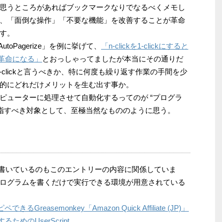
思うところがあればブックマークなりでなるべくメモし
、「面倒な操作」「不要な機能」を改善することが革命
す。
AutoPagerize」を例に挙げて、
「n-clickを1-clickにすると
ると革命になる」
とおっしゃってましたが本当にその通りだ
ど 1-clickと言うべきか、特に何度も繰り返す作業の手間を少
的にどれだけメリットを生む出す事か。
ピューターに処理させて自動化するってのが “プログラ
目指すべき対象として、至極当然なもののように思う。
書いているのもこのエントリーの内容に関係していま
ログラムを書くだけで実行できる環境が用意されている
reasemonkey「Amazon Quick Affiliate (JP)」
rするためのUserScript