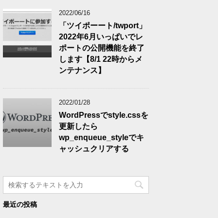
2022/06/16
「ツイポーート/twport」
2022年6月いっぱいでレ
ポートの公開機能を終了
します【8/1 22時からメ
ンテナンス】
2022/01/28
WordPressでstyle.cssを
更新したら
wp_enqueue_styleでキ
ャッシュクリアする
最近の投稿