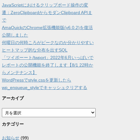
JavaScriptにおけるクリップボード操作の変
遷：ZeroClipboardからモダンClipboard APIま
で
AmaQuickのChrome拡張機能版(v6.0.2)を復活
公開しました
何曜日の何時ころがピークなのか分かりやすい
ヒートマップ的な分布を出すSQL
「ツイポーート/twport」2022年6月いっぱいで
レポートの公開機能を終了します【8/1 22時か
らメンテナンス】
WordPressでstyle.cssを更新したら
wp_enqueue_styleでキャッシュクリアする
アーカイブ
ア
ー
カ
カテゴリー
イ
ブ
お知らせ
(99)