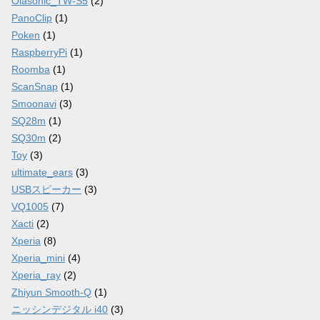
Olasonic_TW-S5
(2)
PanoClip
(1)
Poken
(1)
RaspberryPi
(1)
Roomba
(1)
ScanSnap
(1)
Smoonavi
(3)
SQ28m
(1)
SQ30m
(2)
Toy
(3)
ultimate_ears
(3)
USBスピーカー
(3)
VQ1005
(7)
Xacti
(2)
Xperia
(8)
Xperia_mini
(4)
Xperia_ray
(2)
Zhiyun Smooth-Q
(1)
ニッシンデジタル i40
(3)