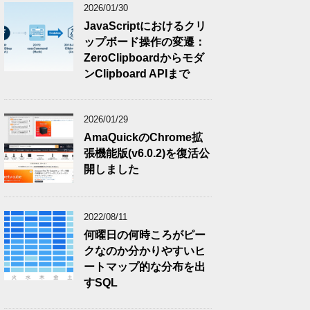
2026/01/30
JavaScriptにおけるクリ
ップボード操作の変遷：
ZeroClipboardからモダ
ンClipboard APIまで
2026/01/29
AmaQuickのChrome拡
張機能版(v6.0.2)を復活公
開しました
2022/08/11
何曜日の何時ころがピー
クなのか分かりやすいヒ
ートマップ的な分布を出
すSQL