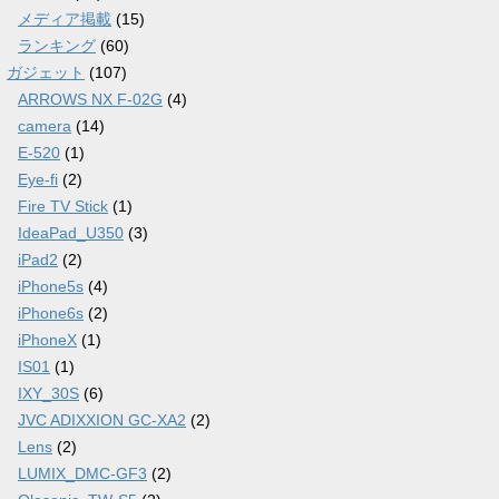
メディア掲載
(15)
ランキング
(60)
ガジェット
(107)
ARROWS NX F-02G
(4)
camera
(14)
E-520
(1)
Eye-fi
(2)
Fire TV Stick
(1)
IdeaPad_U350
(3)
iPad2
(2)
iPhone5s
(4)
iPhone6s
(2)
iPhoneX
(1)
IS01
(1)
IXY_30S
(6)
JVC ADIXXION GC-XA2
(2)
Lens
(2)
LUMIX_DMC-GF3
(2)