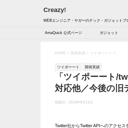
Creazy!
WEBエンジニア・ヤガーのテック・ガジェットブ
AmaQuick 公式ページ
ガジェット
HOME
>
開発実績
>
ツイポーート
>
ツイポーート
開発実績
「ツイポーート/twpor
対応他／今後の旧
投稿日：
2019年8月11日
Twitter社からTwitter APIへの