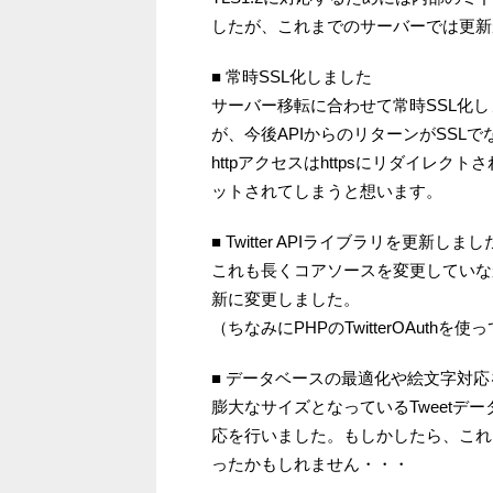
したが、これまでのサーバーでは更新
■ 常時SSL化しました
サーバー移転に合わせて常時SSL化し
が、今後APIからのリターンがSSL
httpアクセスはhttpsにリダイレ
ットされてしまうと想います。
■ Twitter APIライブラリを更新しまし
これも長くコアソースを変更していなか
新に変更しました。
（ちなみにPHPのTwitterOAuthを
■ データベースの最適化や絵文字対
膨大なサイズとなっているTweetデー
応を行いました。もしかしたら、これ
ったかもしれません・・・