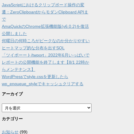
JavaScriptにおけるクリップボード操作の変
遷：ZeroClipboardからモダンClipboard APIま
で
AmaQuickのChrome拡張機能版(v6.0.2)を復活
公開しました
何曜日の何時ころがピークなのか分かりやすい
ヒートマップ的な分布を出すSQL
「ツイポーート/twport」2022年6月いっぱいで
レポートの公開機能を終了します【8/1 22時か
らメンテナンス】
WordPressでstyle.cssを更新したら
wp_enqueue_styleでキャッシュクリアする
アーカイブ
ア
ー
カ
カテゴリー
イ
ブ
お知らせ
(99)