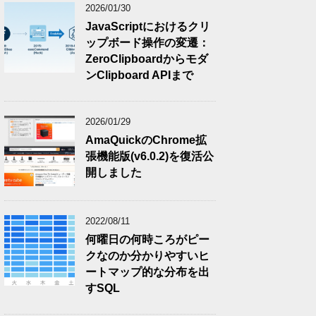
2026/01/30
JavaScriptにおけるクリ
ップボード操作の変遷：
ZeroClipboardからモダ
ンClipboard APIまで
2026/01/29
AmaQuickのChrome拡
張機能版(v6.0.2)を復活公
開しました
2022/08/11
何曜日の何時ころがピー
クなのか分かりやすいヒ
ートマップ的な分布を出
すSQL