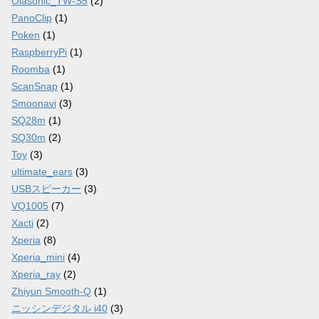
Olasonic_TW-S5
(2)
PanoClip
(1)
Poken
(1)
RaspberryPi
(1)
Roomba
(1)
ScanSnap
(1)
Smoonavi
(3)
SQ28m
(1)
SQ30m
(2)
Toy
(3)
ultimate_ears
(3)
USBスピーカー
(3)
VQ1005
(7)
Xacti
(2)
Xperia
(8)
Xperia_mini
(4)
Xperia_ray
(2)
Zhiyun Smooth-Q
(1)
ニッシンデジタル i40
(3)