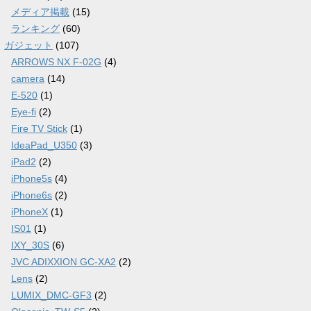
メディア掲載
(15)
ランキング
(60)
ガジェット
(107)
ARROWS NX F-02G
(4)
camera
(14)
E-520
(1)
Eye-fi
(2)
Fire TV Stick
(1)
IdeaPad_U350
(3)
iPad2
(2)
iPhone5s
(4)
iPhone6s
(2)
iPhoneX
(1)
IS01
(1)
IXY_30S
(6)
JVC ADIXXION GC-XA2
(2)
Lens
(2)
LUMIX_DMC-GF3
(2)