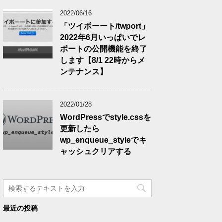
2022/06/16
「ツイポーート/twport」
2022年6月いっぱいでレ
ポートの公開機能を終了
します【8/1 22時からメ
ンテナンス】
2022/01/28
WordPressでstyle.cssを
更新したら
wp_enqueue_styleでキ
ャッシュクリアする
最近の投稿