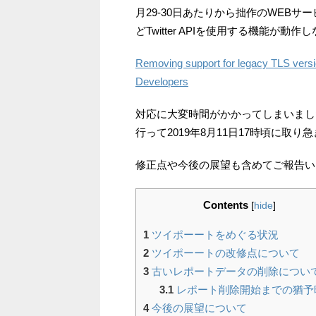
月29-30日あたりから拙作のWEBサー
どTwitter APIを使用する機能が
Removing support for legacy TLS versio
Developers
対応に大変時間がかかってしまいまし
行って2019年8月11日17時頃に取
修正点や今後の展望も含めてご報告い
Contents
[
hide
]
1
ツイポーートをめぐる状況
2
ツイポーートの改修点について
3
古いレポートデータの削除につい
3.1
レポート削除開始までの猶予
4
今後の展望について