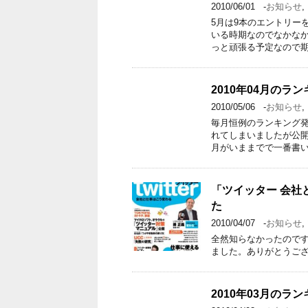
2010/06/01
-
お知らせ
,
5月は9本のエントリー
いる時期なのでなかな
っと頑張る予定なので期
2010年04月のラ
2010/05/06
-
お知らせ
,
毎月恒例のランキング
れてしまいましたが公開
月がいままでで一番書い
「ツイッター 会社
た
2010/04/07
-
お知らせ
,
全然知らなかったので
ました。ありがとうご
2010年03月のラ