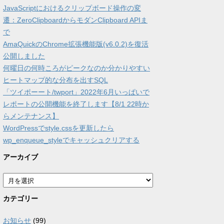
JavaScriptにおけるクリップボード操作の変
遷：ZeroClipboardからモダンClipboard APIま
で
AmaQuickのChrome拡張機能版(v6.0.2)を復活
公開しました
何曜日の何時ころがピークなのか分かりやすい
ヒートマップ的な分布を出すSQL
「ツイポーート/twport」2022年6月いっぱいで
レポートの公開機能を終了します【8/1 22時か
らメンテナンス】
WordPressでstyle.cssを更新したら
wp_enqueue_styleでキャッシュクリアする
アーカイブ
ア
ー
カ
カテゴリー
イ
ブ
お知らせ
(99)