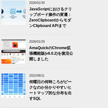
2026/01/30
JavaScriptにおけるクリ
ップボード操作の変遷：
ZeroClipboardからモダ
ンClipboard APIまで
2026/01/29
AmaQuickのChrome拡
張機能版(v6.0.2)を復活公
開しました
2022/08/11
何曜日の何時ころがピー
クなのか分かりやすいヒ
ートマップ的な分布を出
すSQL