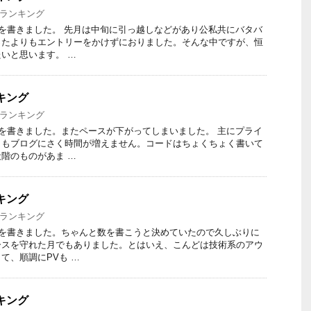
ランキング
ーを書きました。 先月は中旬に引っ越しなどがあり公私共にバタバ
ったよりもエントリーをかけずにおりました。そんな中ですが、恒
いと思います。 …
ンキング
ランキング
ーを書きました。またペースが下がってしまいました。 主にプライ
うもブログにさく時間が増えません。コードはちょくちょく書いて
階のものがあま …
ンキング
ランキング
ーを書きました。ちゃんと数を書こうと決めていたので久しぶりに
ースを守れた月でもありました。とはいえ、こんどは技術系のアウ
て、順調にPVも …
ンキング