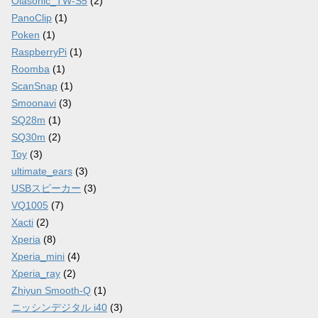
Olasonic_TW-S5
(2)
PanoClip
(1)
Poken
(1)
RaspberryPi
(1)
Roomba
(1)
ScanSnap
(1)
Smoonavi
(3)
SQ28m
(1)
SQ30m
(2)
Toy
(3)
ultimate_ears
(3)
USBスピーカー
(3)
VQ1005
(7)
Xacti
(2)
Xperia
(8)
Xperia_mini
(4)
Xperia_ray
(2)
Zhiyun Smooth-Q
(1)
ニッシンデジタル i40
(3)