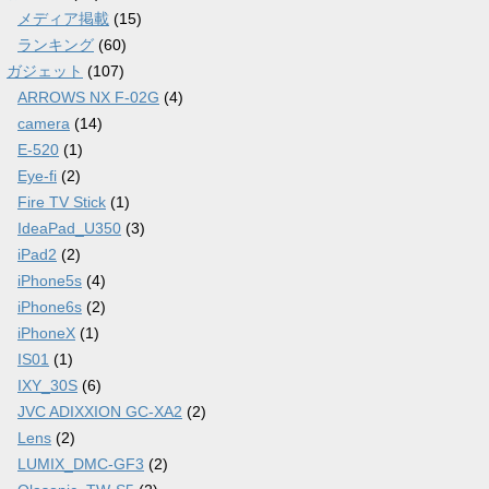
メディア掲載
(15)
ランキング
(60)
ガジェット
(107)
ARROWS NX F-02G
(4)
camera
(14)
E-520
(1)
Eye-fi
(2)
Fire TV Stick
(1)
IdeaPad_U350
(3)
iPad2
(2)
iPhone5s
(4)
iPhone6s
(2)
iPhoneX
(1)
IS01
(1)
IXY_30S
(6)
JVC ADIXXION GC-XA2
(2)
Lens
(2)
LUMIX_DMC-GF3
(2)