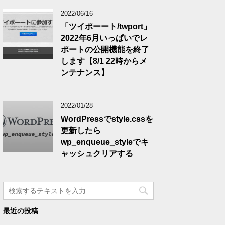
2022/06/16
「ツイポーート/twport」
2022年6月いっぱいでレ
ポートの公開機能を終了
します【8/1 22時からメ
ンテナンス】
2022/01/28
WordPressでstyle.cssを
更新したら
wp_enqueue_styleでキ
ャッシュクリアする
最近の投稿