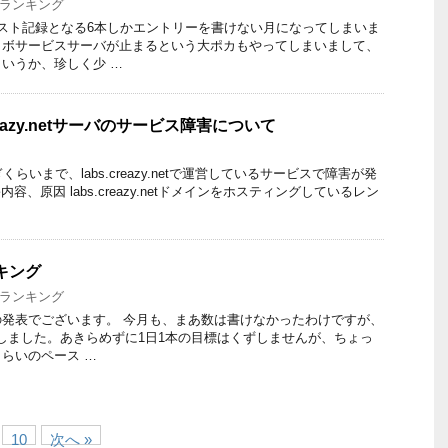
ランキング
スト記録となる6本しかエントリーを書けない月になってしまいま
ラボサービスサーバが止まるという大ポカもやってしまいまして、
いうか、珍しく少 …
reazy.netサーバのサービス障害について
らいまで、labs.creazy.netで運営しているサービスで障害が発
容、原因 labs.creazy.netドメインをホスティングしているレン
ンキング
ランキング
発表でございます。 今月も、まあ数は書けなかったわけですが、
Pしました。あきらめずに1日1本の目標はくずしませんが、ちょっ
らいのペース …
10
次へ »