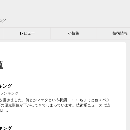
ログ
レビュー
小技集
技術情報
覧
ンキング
ランキング
ーを書きました。何とか２ケタという状態・・・ ちょっと色々バタ
グの優先順位が下がってきてしまっています。技術系ニュースは追
bl …
ンキング