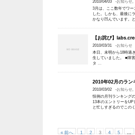
2010/04/03
-
お知らせ
,
3月は、ここ数年でワー
した。しかも、最後に
かなり凹んでいます。と
【お詫び】labs.c
2010/03/31
-
お知らせ
本日、未明から18時過ぎく
生していました。 ■障害内
タ …
2010年02月のラ
2010/03/02
-
お知らせ
,
恒例の月刊ランキングの
13本のエントリーをU
と忙しすぎるのでこのく
« 前へ
1
2
3
4
5
…