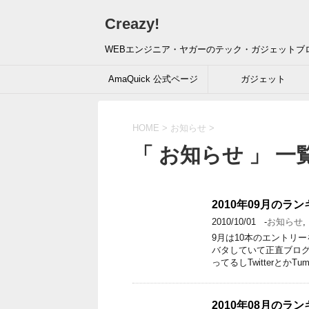
Creazy!
WEBエンジニア・ヤガーのテック・ガジェットブ
AmaQuick 公式ページ
ガジェット
HOME
>
お知らせ
>
「 お知らせ 」 一
2010年09月のラ
2010/10/01
-
お知らせ
,
9月は10本のエントリ
バタしていて正直ブロ
ってるしTwitterとかTum
2010年08月のラ