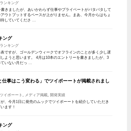
ランキング
を書きましたが、あいかわらず仕事やプライベートがバタバタして
かアウトプットするペースが上がりません。まあ、今月からはちょ
待していてくださ …
ンキング
ランキング
発表ですが、ゴールデンウィークでオフラインのことが多く少し遅
しようと思います。 4月は10本のエントリーを書きましたが、3
ていない月だっ …
と仕事はこう変わる」でツイポーートが掲載されまし
ツイポーート
,
メディア掲載
,
開発実績
すが、今月1日に発売のムックでツイポーートを紹介していただき
ざいます！
ンキング