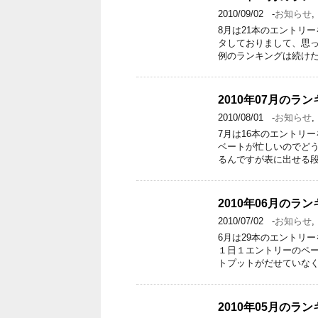
2010/09/02
-
お知らせ
,
8月は21本のエントリ
タしておりまして、思
例のランキングは続けた
2010年07月のラ
2010/08/01
-
お知らせ
,
7月は16本のエントリ
ベートが忙しいのでど
るんですが表に出せる段
2010年06月のラ
2010/07/02
-
お知らせ
,
6月は29本のエントリ
１日１エントリーのペ
トプットがだせていなく
2010年05月のラ