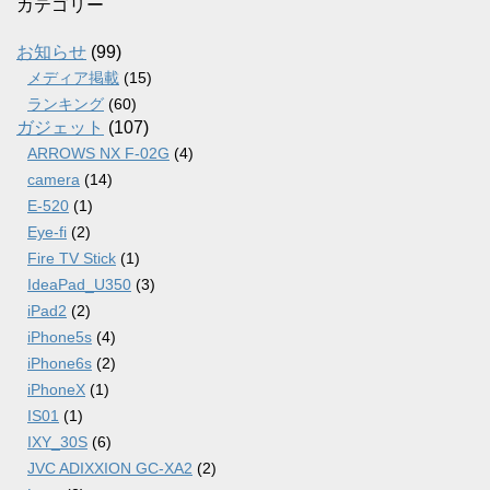
カ
カテゴリー
イ
ブ
お知らせ
(99)
メディア掲載
(15)
ランキング
(60)
ガジェット
(107)
ARROWS NX F-02G
(4)
camera
(14)
E-520
(1)
Eye-fi
(2)
Fire TV Stick
(1)
IdeaPad_U350
(3)
iPad2
(2)
iPhone5s
(4)
iPhone6s
(2)
iPhoneX
(1)
IS01
(1)
IXY_30S
(6)
JVC ADIXXION GC-XA2
(2)