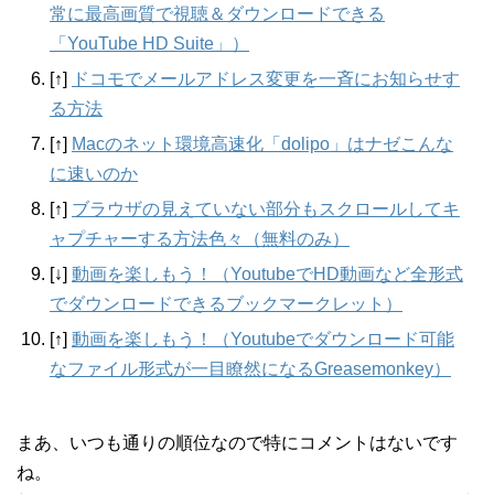
常に最高画質で視聴＆ダウンロードできる
「YouTube HD Suite」）
[↑]
ドコモでメールアドレス変更を一斉にお知らせす
る方法
[↑]
Macのネット環境高速化「dolipo」はナゼこんな
に速いのか
[↑]
ブラウザの見えていない部分もスクロールしてキ
ャプチャーする方法色々（無料のみ）
[↓]
動画を楽しもう！（YoutubeでHD動画など全形式
でダウンロードできるブックマークレット）
[↑]
動画を楽しもう！（Youtubeでダウンロード可能
なファイル形式が一目瞭然になるGreasemonkey）
まあ、いつも通りの順位なので特にコメントはないです
ね。