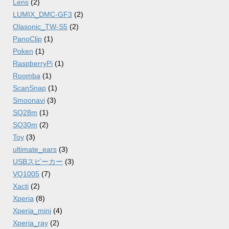
Lens
(2)
LUMIX_DMC-GF3
(2)
Olasonic_TW-S5
(2)
PanoClip
(1)
Poken
(1)
RaspberryPi
(1)
Roomba
(1)
ScanSnap
(1)
Smoonavi
(3)
SQ28m
(1)
SQ30m
(2)
Toy
(3)
ultimate_ears
(3)
USBスピーカー
(3)
VQ1005
(7)
Xacti
(2)
Xperia
(8)
Xperia_mini
(4)
Xperia_ray
(2)