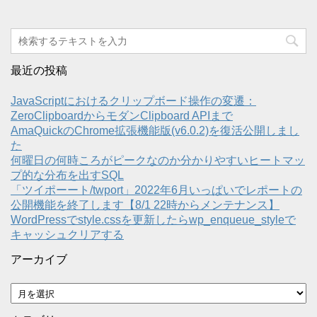
最近の投稿
JavaScriptにおけるクリップボード操作の変遷：
ZeroClipboardからモダンClipboard APIまで
AmaQuickのChrome拡張機能版(v6.0.2)を復活公開しまし
た
何曜日の何時ころがピークなのか分かりやすいヒートマッ
プ的な分布を出すSQL
「ツイポーート/twport」2022年6月いっぱいでレポートの
公開機能を終了します【8/1 22時からメンテナンス】
WordPressでstyle.cssを更新したらwp_enqueue_styleで
キャッシュクリアする
アーカイブ
ア
ー