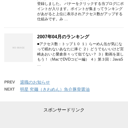
登録しました。 バナーをクリックする当ブログにポ
イントが入ります。ポイントが集まってランキング
があがると上位に表示されアクセス数がアップする
仕組みです。み …
2007年04月のランキング
■アクセス数：トップ１０ １）らーめん缶が気にな
って眠れないあなたに捧ぐ ２）どうでもいいけど宮
崎あおいと榮倉奈々って似てない？ ３）動画を楽し
もう！（MacでDVDコピー編） ４）第３回：JavaS
…
PREV
退職のお知らせ
NEXT
明星 究麺（きわめん）魚介豚骨醤油
スポンサードリンク