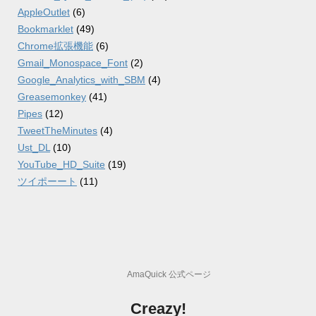
AppleOutlet
(6)
Bookmarklet
(49)
Chrome拡張機能
(6)
Gmail_Monospace_Font
(2)
Google_Analytics_with_SBM
(4)
Greasemonkey
(41)
Pipes
(12)
TweetTheMinutes
(4)
Ust_DL
(10)
YouTube_HD_Suite
(19)
ツイポーート
(11)
AmaQuick 公式ページ
Creazy!