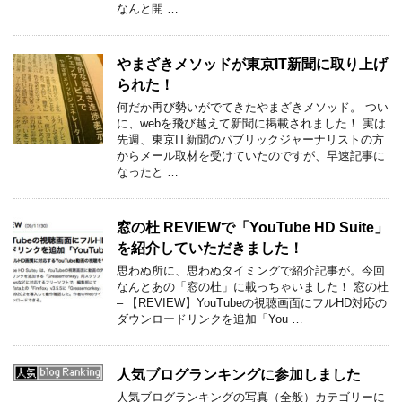
なんと開 …
やまざきメソッドが東京IT新聞に取り上げ
られた！
何だか再び勢いがでてきたやまざきメソッド。 つい
に、webを飛び越えて新聞に掲載されました！ 実は
先週、東京IT新聞のパブリックジャーナリストの方
からメール取材を受けていたのですが、早速記事に
なったと …
窓の杜 REVIEWで「YouTube HD Suite」
を紹介していただきました！
思わぬ所に、思わぬタイミングで紹介記事が。今回
なんとあの「窓の杜」に載っちゃいました！ 窓の杜
– 【REVIEW】YouTubeの視聴画面にフルHD対応の
ダウンロードリンクを追加「You …
人気ブログランキングに参加しました
人気ブログランキングの写真（全般）カテゴリーに