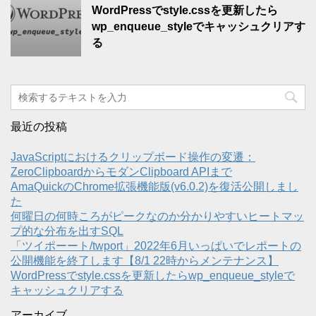
WordPressでstyle.cssを更新したら
wp_enqueue_styleでキャッシュクリアす
る
最近の投稿
JavaScriptにおけるクリップボード操作の変遷：
ZeroClipboardからモダンClipboard APIまで
AmaQuickのChrome拡張機能版(v6.0.2)を復活公開しまし
た
何曜日の何時ころがピークなのか分かりやすいヒートマッ
プ的な分布を出すSQL
「ツイポーート/twport」2022年6月いっぱいでレポートの
公開機能を終了します【8/1 22時からメンテナンス】
WordPressでstyle.cssを更新したらwp_enqueue_styleで
キャッシュクリアする
アーカイブ