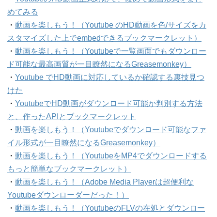
めてみる
・
動画を楽しもう！（Youtube のHD動画を色/サイズをカ
スタマイズした上でembedできるブックマークレット）
・
動画を楽しもう！（Youtubeで一覧画面でもダウンロー
ド可能な最高画質が一目瞭然になるGreasemonkey）
・
Youtube でHD動画に対応しているか確認する裏技見つ
けた
・
YoutubeでHD動画がダウンロード可能か判別する方法
と、作ったAPIとブックマークレット
・
動画を楽しもう！（Youtubeでダウンロード可能なファ
イル形式が一目瞭然になるGreasemonkey）
・
動画を楽しもう！（YoutubeをMP4でダウンロードする
もっと簡単なブックマークレット）
・
動画を楽しもう！（Adobe Media Playerは超便利な
Youtubeダウンローダーだった！）
・
動画を楽しもう！（YoutubeのFLVの在処とダウンロー