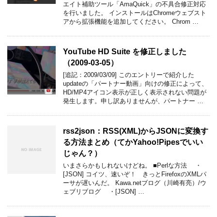
エイト補助ツール「AmaQuick」の不具合修正対応
を行いました。 インストールはChromeウェブスト
アから拡張機能を追加してください。 Chrom …
YouTube HD Suite を修正しました
（2009-03-05）
[追記：2009/03/09] このエントリーで紹介した
updateの「パートナー動画」向けの修正によって、
HD/MP4アイコン表示が正しく表示されない問題が
発生します。申し訳ありませんが、パートナー …
rss2json：RSS(XML)からJSONに変換す
る方法まとめ（てかYahoo!Pipesでいい
じゃん？）
いまさらかもしれないけどね。 ■Perlな方法 ・
[JSON] コイツ、速いぞ！ きっとFirefoxのXMLパ
ーサが遅いんだ。 Kawa.netブログ（川崎有亮）/ウ
ェブリブログ ・[JSON] …