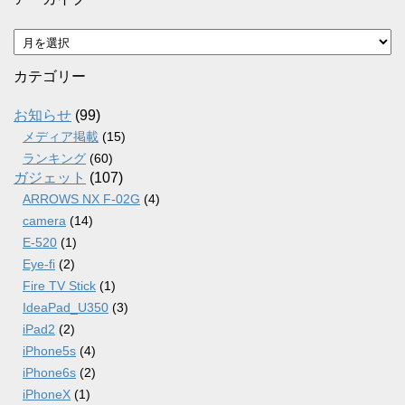
ア
ー
カ
カテゴリー
イ
ブ
お知らせ
(99)
メディア掲載
(15)
ランキング
(60)
ガジェット
(107)
ARROWS NX F-02G
(4)
camera
(14)
E-520
(1)
Eye-fi
(2)
Fire TV Stick
(1)
IdeaPad_U350
(3)
iPad2
(2)
iPhone5s
(4)
iPhone6s
(2)
iPhoneX
(1)