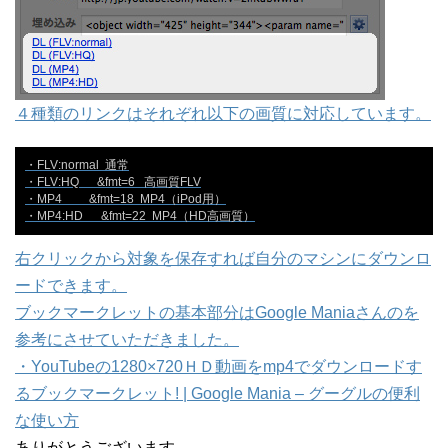
４種類のリンクはそれぞれ以下の画質に対応しています。
・FLV:normal  通常

・FLV:HQ      &fmt=6   高画質FLV

・MP4         &fmt=18  MP4（iPod用）

・MP4:HD      &fmt=22  MP4（HD高画質）
右クリックから対象を保存すれば自分のマシンにダウンロ
ードできます。
ブックマークレットの基本部分はGoogle Maniaさんのを
参考にさせていただきました。
・
YouTubeの1280×720ＨＤ動画をmp4でダウンロードす
るブックマークレット! | Google Mania – グーグルの便利
な使い方
ありがとうございます。