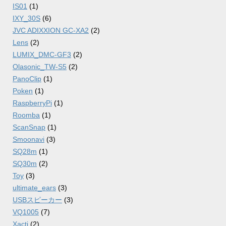
IS01
(1)
IXY_30S
(6)
JVC ADIXXION GC-XA2
(2)
Lens
(2)
LUMIX_DMC-GF3
(2)
Olasonic_TW-S5
(2)
PanoClip
(1)
Poken
(1)
RaspberryPi
(1)
Roomba
(1)
ScanSnap
(1)
Smoonavi
(3)
SQ28m
(1)
SQ30m
(2)
Toy
(3)
ultimate_ears
(3)
USBスピーカー
(3)
VQ1005
(7)
Xacti
(2)