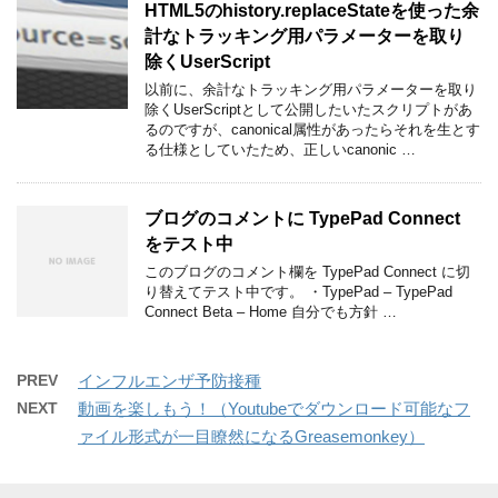
HTML5のhistory.replaceStateを使った余
計なトラッキング用パラメーターを取り
除くUserScript
以前に、余計なトラッキング用パラメーターを取り
除くUserScriptとして公開したいたスクリプトがあ
るのですが、canonical属性があったらそれを生とす
る仕様としていたため、正しいcanonic …
ブログのコメントに TypePad Connect
をテスト中
このブログのコメント欄を TypePad Connect に切
り替えてテスト中です。 ・TypePad – TypePad
Connect Beta – Home 自分でも方針 …
PREV
インフルエンザ予防接種
NEXT
動画を楽しもう！（Youtubeでダウンロード可能なフ
ァイル形式が一目瞭然になるGreasemonkey）