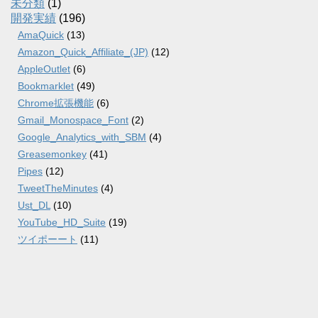
未分類
(1)
開発実績
(196)
AmaQuick
(13)
Amazon_Quick_Affiliate_(JP)
(12)
AppleOutlet
(6)
Bookmarklet
(49)
Chrome拡張機能
(6)
Gmail_Monospace_Font
(2)
Google_Analytics_with_SBM
(4)
Greasemonkey
(41)
Pipes
(12)
TweetTheMinutes
(4)
Ust_DL
(10)
YouTube_HD_Suite
(19)
ツイポーート
(11)