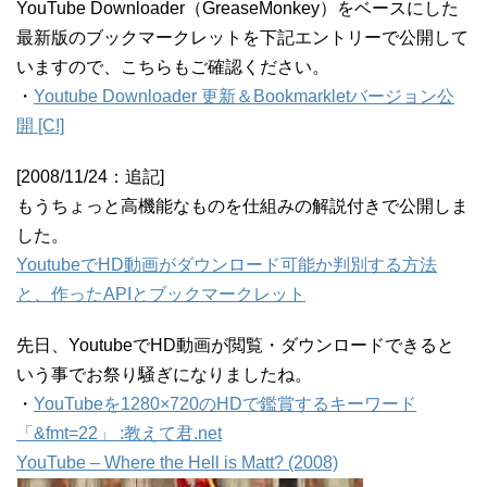
YouTube Downloader（GreaseMonkey）をベースにした
最新版のブックマークレットを下記エントリーで公開して
いますので、こちらもご確認ください。
・
Youtube Downloader 更新＆Bookmarkletバージョン公
開 [C!]
[2008/11/24：追記]
もうちょっと高機能なものを仕組みの解説付きで公開しま
した。
YoutubeでHD動画がダウンロード可能か判別する方法
と、作ったAPIとブックマークレット
先日、YoutubeでHD動画が閲覧・ダウンロードできると
いう事でお祭り騒ぎになりましたね。
・
YouTubeを1280×720のHDで鑑賞するキーワード
「&fmt=22」 :教えて君.net
YouTube – Where the Hell is Matt? (2008)