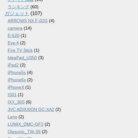
ランキング
(60)
ガジェット
(107)
ARROWS NX F-02G
(4)
camera
(14)
E-520
(1)
Eye-fi
(2)
Fire TV Stick
(1)
IdeaPad_U350
(3)
iPad2
(2)
iPhone5s
(4)
iPhone6s
(2)
iPhoneX
(1)
IS01
(1)
IXY_30S
(6)
JVC ADIXXION GC-XA2
(2)
Lens
(2)
LUMIX_DMC-GF3
(2)
Olasonic_TW-S5
(2)