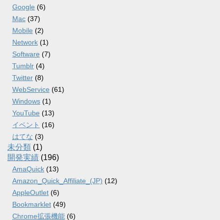
Google
(6)
Mac
(37)
Mobile
(2)
Network
(1)
Software
(7)
Tumblr
(4)
Twitter
(8)
WebService
(61)
Windows
(1)
YouTube
(13)
イベント
(16)
はてな
(3)
未分類
(1)
開発実績
(196)
AmaQuick
(13)
Amazon_Quick_Affiliate_(JP)
(12)
AppleOutlet
(6)
Bookmarklet
(49)
Chrome拡張機能
(6)