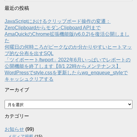
最近の投稿
JavaScriptにおけるクリップボード操作の変遷：
ZeroClipboardからモダンClipboard APIまで
AmaQuickのChrome拡張機能版(v6.0.2)を復活公開しまし
た
何曜日の何時ころがピークなのか分かりやすいヒートマッ
プ的な分布を出すSQL
「ツイポーート/twport」2022年6月いっぱいでレポートの
公開機能を終了します【8/1 22時からメンテナンス】
WordPressでstyle.cssを更新したらwp_enqueue_styleで
キャッシュクリアする
アーカイブ
ア
ー
カ
カテゴリー
イ
ブ
お知らせ
(99)
メディア掲載
(15)