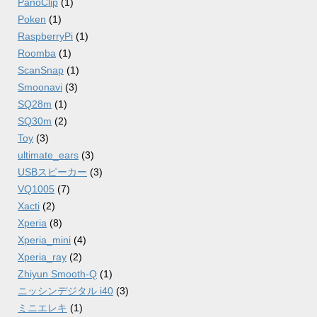
PanoClip
(1)
Poken
(1)
RaspberryPi
(1)
Roomba
(1)
ScanSnap
(1)
Smoonavi
(3)
SQ28m
(1)
SQ30m
(2)
Toy
(3)
ultimate_ears
(3)
USBスピーカー
(3)
VQ1005
(7)
Xacti
(2)
Xperia
(8)
Xperia_mini
(4)
Xperia_ray
(2)
Zhiyun Smooth-Q
(1)
ニッシンデジタル i40
(3)
ミニエレキ
(1)