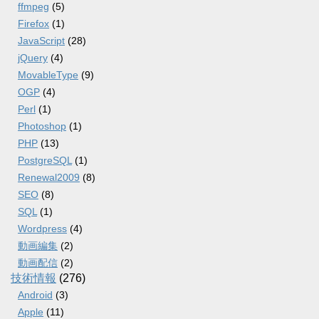
ffmpeg
(5)
Firefox
(1)
JavaScript
(28)
jQuery
(4)
MovableType
(9)
OGP
(4)
Perl
(1)
Photoshop
(1)
PHP
(13)
PostgreSQL
(1)
Renewal2009
(8)
SEO
(8)
SQL
(1)
Wordpress
(4)
動画編集
(2)
動画配信
(2)
技術情報
(276)
Android
(3)
Apple
(11)