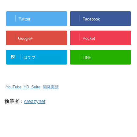
Twitter
Facebook
Google+
Pocket
B!
はてブ
LINE
-
YouTube_HD_Suite
,
開発実績
執筆者：
creazynet