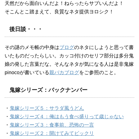
天然だから面白いんだよ！ねらったらサブいんだよ！
そこんとこ踏まえて、良質なネタ提供ヨロシク！
後日談・・・
その謎のメモ帳の中身は
ブログ
のネタにしようと思って書
いたものだったらしい。カッコ付けのセリフ部分は多分鬼
娘の発した言葉だな。そんなネタが気になる人は是非鬼嫁
pinocoが書いている
親バカブログ
をご参照のこと。
鬼嫁シリーズ：バックナンバー
・
鬼嫁シリーズ５：サラダ風うどん
・
鬼嫁シリーズ４：俺はもう食べ盛りって歳じゃない
・
鬼嫁シリーズ３：食事前、恐怖の一言
・
鬼嫁シリーズ２：開けてみてビックリ