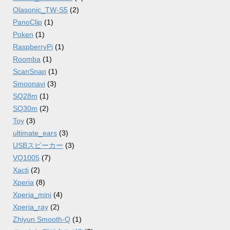
Olasonic_TW-S5
(2)
PanoClip
(1)
Poken
(1)
RaspberryPi
(1)
Roomba
(1)
ScanSnap
(1)
Smoonavi
(3)
SQ28m
(1)
SQ30m
(2)
Toy
(3)
ultimate_ears
(3)
USBスピーカー
(3)
VQ1005
(7)
Xacti
(2)
Xperia
(8)
Xperia_mini
(4)
Xperia_ray
(2)
Zhiyun Smooth-Q
(1)