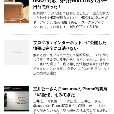
USB2.0対応、外付けHDD 1TBを1万5千
円台で買った！
衝動買いっぽい感じではありましたが、激安で購入
した外付けHDDが届きました。 HDCN-U1.0ユーズ
ド・アイテム 販売価格（税込） ユーズドアイテ
ム・わっしょい祭り！ 10%OFF！ \15,120 …
ブログ考：インターネット上に公開した
情報は完全には消せない
無名とはいえブロガーとして情報発信している身と
して常々考えている事があります。それは、タイト
ルに書いた通り「一度公開した情報は簡単には削除
できない」という事。 自分としては仕事でもネット
上の情報流通に …
三井公一さん@sasurauのiPhone写真展
「iの記憶」をみてきた
三井 公一写真展 「 ｉ の記憶」 三井公一さん
@sasurauのiPhone写真展「iの記憶」が、いしたに
さん＠みたいもん！やTwitterのTL上でとても評判が