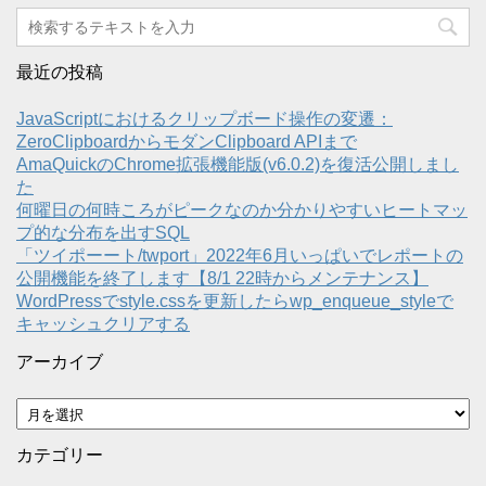
最近の投稿
JavaScriptにおけるクリップボード操作の変遷：
ZeroClipboardからモダンClipboard APIまで
AmaQuickのChrome拡張機能版(v6.0.2)を復活公開しまし
た
何曜日の何時ころがピークなのか分かりやすいヒートマッ
プ的な分布を出すSQL
「ツイポーート/twport」2022年6月いっぱいでレポートの
公開機能を終了します【8/1 22時からメンテナンス】
WordPressでstyle.cssを更新したらwp_enqueue_styleで
キャッシュクリアする
アーカイブ
ア
ー
カ
カテゴリー
イ