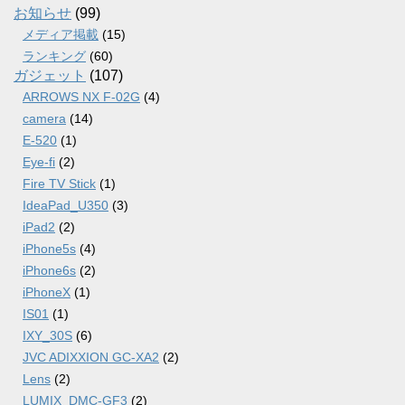
ブ
お知らせ
(99)
メディア掲載
(15)
ランキング
(60)
ガジェット
(107)
ARROWS NX F-02G
(4)
camera
(14)
E-520
(1)
Eye-fi
(2)
Fire TV Stick
(1)
IdeaPad_U350
(3)
iPad2
(2)
iPhone5s
(4)
iPhone6s
(2)
iPhoneX
(1)
IS01
(1)
IXY_30S
(6)
JVC ADIXXION GC-XA2
(2)
Lens
(2)
LUMIX_DMC-GF3
(2)