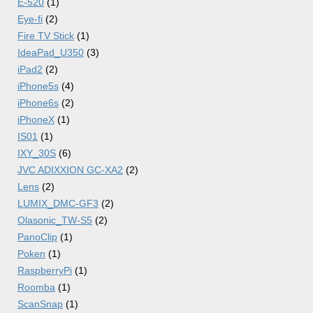
E-520
(1)
Eye-fi
(2)
Fire TV Stick
(1)
IdeaPad_U350
(3)
iPad2
(2)
iPhone5s
(4)
iPhone6s
(2)
iPhoneX
(1)
IS01
(1)
IXY_30S
(6)
JVC ADIXXION GC-XA2
(2)
Lens
(2)
LUMIX_DMC-GF3
(2)
Olasonic_TW-S5
(2)
PanoClip
(1)
Poken
(1)
RaspberryPi
(1)
Roomba
(1)
ScanSnap
(1)