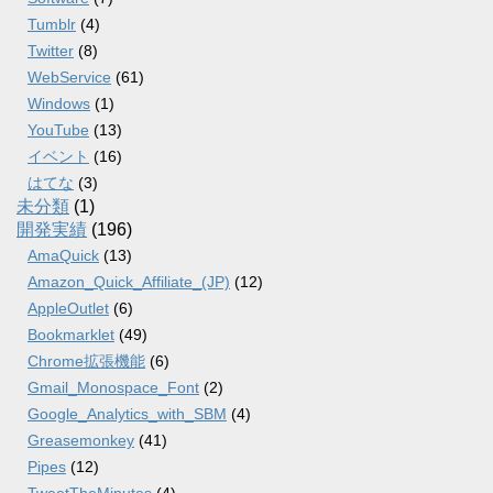
Tumblr
(4)
Twitter
(8)
WebService
(61)
Windows
(1)
YouTube
(13)
イベント
(16)
はてな
(3)
未分類
(1)
開発実績
(196)
AmaQuick
(13)
Amazon_Quick_Affiliate_(JP)
(12)
AppleOutlet
(6)
Bookmarklet
(49)
Chrome拡張機能
(6)
Gmail_Monospace_Font
(2)
Google_Analytics_with_SBM
(4)
Greasemonkey
(41)
Pipes
(12)