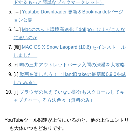
ドするもっと簡単なブックマークレット）
[→]
Youtube Downloader 更新＆Bookmarkletバージ
ョン公開
[→]
Macのネット環境高速化「dolipo」はナゼこんな
に速いのか
[新]
MAC OS X Snow Leopard (10.6) をインストール
しました！
[↑]
噂の三井アウトレットパーク入間の渋滞を大攻略
[↓]
動画を楽しもう！（HandBrakeの最新版0.9.0を試
してみる）
[↓]
ブラウザの見えていない部分もスクロールしてキ
ャプチャーする方法色々（無料のみ）
YouTubeツール関連が上位にいるのと、他の上位エントリ
ーも大体いつもどおりです。