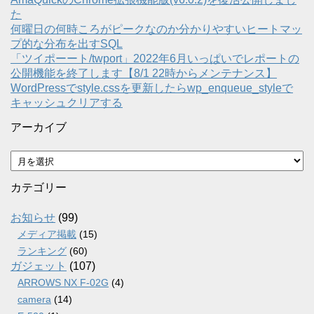
た
何曜日の何時ころがピークなのか分かりやすいヒートマッ
プ的な分布を出すSQL
「ツイポーート/twport」2022年6月いっぱいでレポートの
公開機能を終了します【8/1 22時からメンテナンス】
WordPressでstyle.cssを更新したらwp_enqueue_styleで
キャッシュクリアする
アーカイブ
ア
ー
カ
カテゴリー
イ
ブ
お知らせ
(99)
メディア掲載
(15)
ランキング
(60)
ガジェット
(107)
ARROWS NX F-02G
(4)
camera
(14)