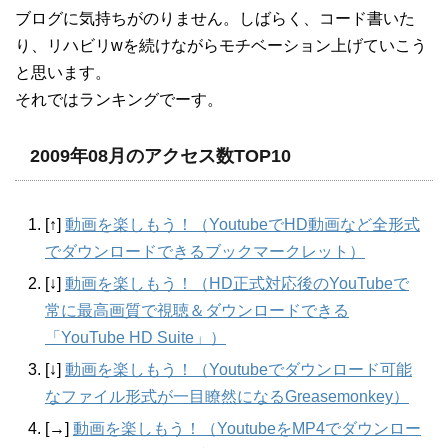
ブログに気持ちがのりません。しばらく、コード書いた
り、リハビリwを続けながらモチベーション上げていこう
と思います。
それではランキングでーす。
2009年08月のアクセス数TOP10
[↑]
動画を楽しもう！（YoutubeでHD動画など全形式
でダウンロードできるブックマークレット）
[↓]
動画を楽しもう！（HD正式対応後のYouTubeで
常に最高画質で視聴＆ダウンロードできる
「YouTube HD Suite」）
[↓]
動画を楽しもう！（Youtubeでダウンロード可能
なファイル形式が一目瞭然になるGreasemonkey）
[→]
動画を楽しもう！（YoutubeをMP4でダウンロー