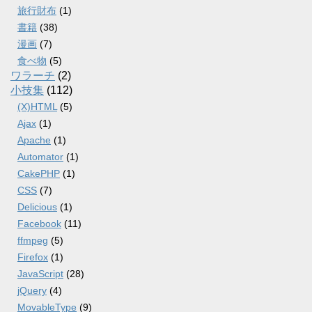
旅行財布
(1)
書籍
(38)
漫画
(7)
食べ物
(5)
ワラーチ
(2)
小技集
(112)
(X)HTML
(5)
Ajax
(1)
Apache
(1)
Automator
(1)
CakePHP
(1)
CSS
(7)
Delicious
(1)
Facebook
(11)
ffmpeg
(5)
Firefox
(1)
JavaScript
(28)
jQuery
(4)
MovableType
(9)