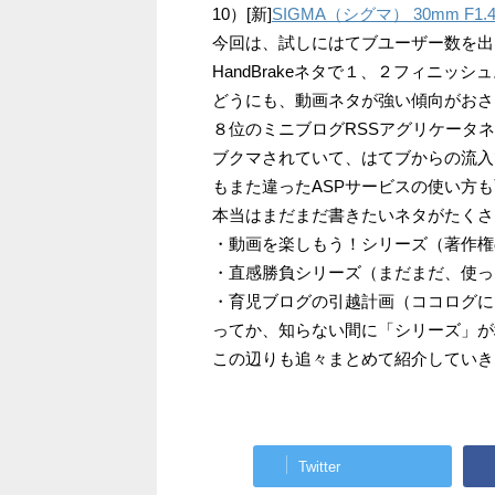
10）[新]
SIGMA（シグマ） 30mm F
今回は、試しにはてブユーザー数を出
HandBrakeネタで１、２フィニッシ
どうにも、動画ネタが強い傾向がおさ
８位のミニブログRSSアグリケータ
ブクマされていて、はてブからの流入
もまた違ったASPサービスの使い方
本当はまだまだ書きたいネタがたくさ
・動画を楽しもう！シリーズ（著作権
・直感勝負シリーズ（まだまだ、使っ
・育児ブログの引越計画（ココログに
ってか、知らない間に「シリーズ」が
この辺りも追々まとめて紹介していき
Twitter