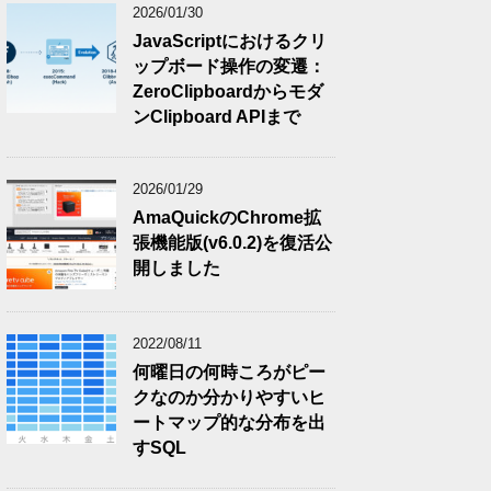
2026/01/30
JavaScriptにおけるクリ
ップボード操作の変遷：
ZeroClipboardからモダ
ンClipboard APIまで
2026/01/29
AmaQuickのChrome拡
張機能版(v6.0.2)を復活公
開しました
2022/08/11
何曜日の何時ころがピー
クなのか分かりやすいヒ
ートマップ的な分布を出
すSQL