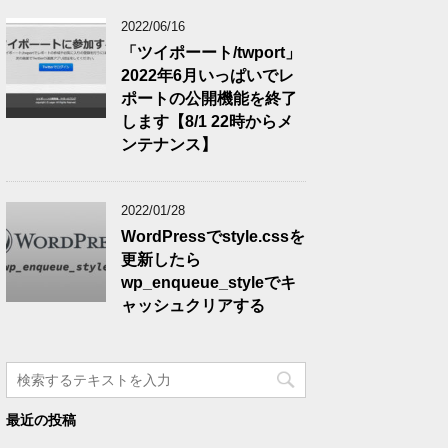
2022/06/16
「ツイポーート/twport」
2022年6月いっぱいでレ
ポートの公開機能を終了
します【8/1 22時からメ
ンテナンス】
2022/01/28
WordPressでstyle.cssを
更新したら
wp_enqueue_styleでキ
ャッシュクリアする
最近の投稿