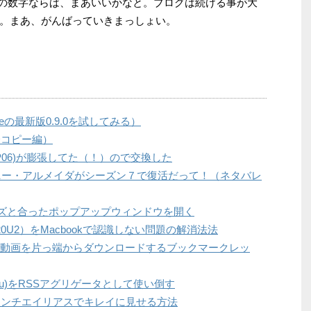
でこの数字ならば、まあいいかなと。ブログは続ける事が大
。まあ、がんばっていきまっしょい。
eの最新版0.9.0を試してみる）
Dコピー編）
(P06)が膨張してた（！）ので交換した
」のトニー・アルメイダがシーズン７で復活だって！（ネタバレ
像サイズと合ったポップアップウィンドウを開く
-H320U2）をMacbookで認識しない問題の解消法法
beの動画を片っ端からダウンロードするブックマークレッ
r,Jaiku)をRSSアグリゲータとして使い倒す
トをアンチエイリアスでキレイに見せる方法