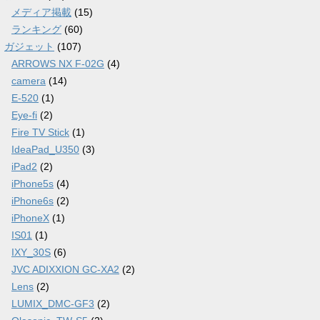
メディア掲載
(15)
ランキング
(60)
ガジェット
(107)
ARROWS NX F-02G
(4)
camera
(14)
E-520
(1)
Eye-fi
(2)
Fire TV Stick
(1)
IdeaPad_U350
(3)
iPad2
(2)
iPhone5s
(4)
iPhone6s
(2)
iPhoneX
(1)
IS01
(1)
IXY_30S
(6)
JVC ADIXXION GC-XA2
(2)
Lens
(2)
LUMIX_DMC-GF3
(2)