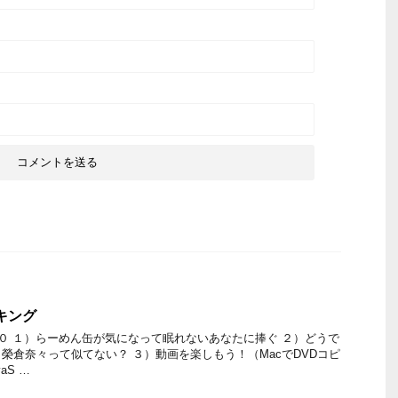
ンキング
０ １）らーめん缶が気になって眠れないあなたに捧ぐ ２）どうで
榮倉奈々って似てない？ ３）動画を楽しもう！（MacでDVDコピ
aS …