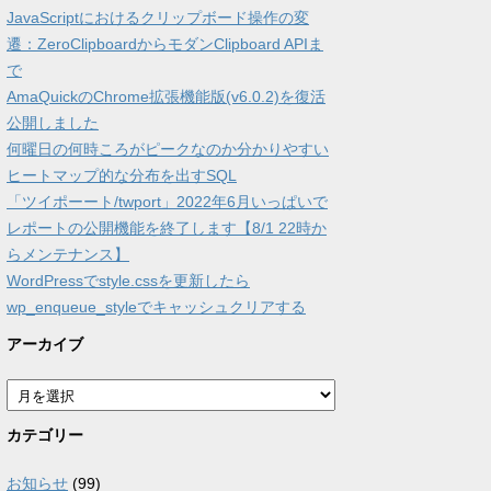
JavaScriptにおけるクリップボード操作の変
遷：ZeroClipboardからモダンClipboard APIま
で
AmaQuickのChrome拡張機能版(v6.0.2)を復活
公開しました
何曜日の何時ころがピークなのか分かりやすい
ヒートマップ的な分布を出すSQL
「ツイポーート/twport」2022年6月いっぱいで
レポートの公開機能を終了します【8/1 22時か
らメンテナンス】
WordPressでstyle.cssを更新したら
wp_enqueue_styleでキャッシュクリアする
アーカイブ
ア
ー
カ
カテゴリー
イ
ブ
お知らせ
(99)