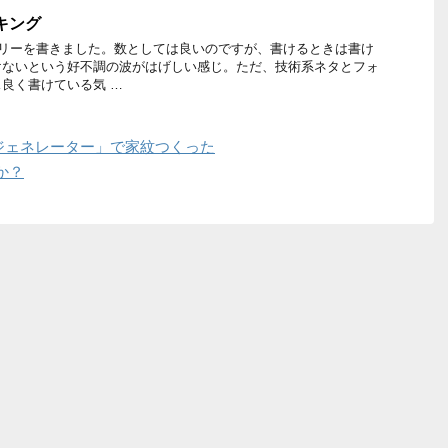
ンキング
トリーを書きました。数としては良いのですが、書けるときは書け
けないという好不調の波がはげしい感じ。ただ、技術系ネタとフォ
良く書けている気 …
ジェネレーター」で家紋つくった
か？