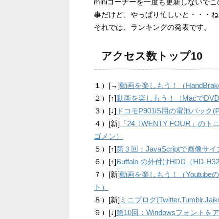
miniコーナーを一度も更新しない
事だけど、やっぱり忙しいと・・・ね
それでは、ランキングの発表です。
アクセス数トップ10
１）[→]
動画を楽しもう！（HandBrak
２）[↑]
動画を楽しもう！（MacでDV
３）[↓]
ドコモP901iS用の電池パック
４）[新]
「24 TWENTY FOUR
ゴメン）
５）[↑]
第３回：JavaScriptで画
６）[↑]
Buffalo の外付けHDD（HD
７）[新]
動画を楽しもう！（Youtu
ト）
８）[新]
ミニブログ(Twitter,Tumbl
９）[↓]
第10回：Windowsフォン