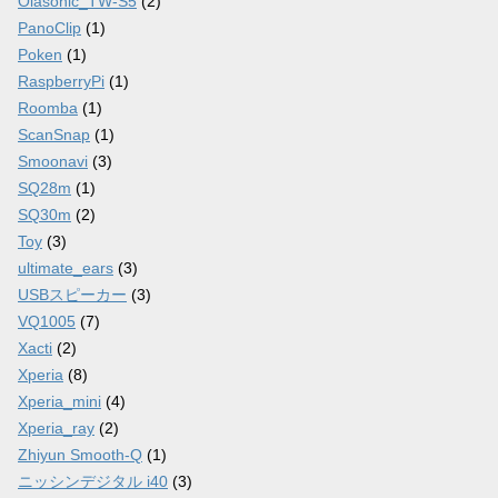
Olasonic_TW-S5
(2)
PanoClip
(1)
Poken
(1)
RaspberryPi
(1)
Roomba
(1)
ScanSnap
(1)
Smoonavi
(3)
SQ28m
(1)
SQ30m
(2)
Toy
(3)
ultimate_ears
(3)
USBスピーカー
(3)
VQ1005
(7)
Xacti
(2)
Xperia
(8)
Xperia_mini
(4)
Xperia_ray
(2)
Zhiyun Smooth-Q
(1)
ニッシンデジタル i40
(3)