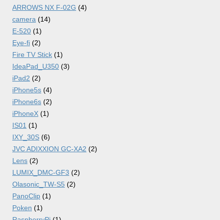
ARROWS NX F-02G
(4)
camera
(14)
E-520
(1)
Eye-fi
(2)
Fire TV Stick
(1)
IdeaPad_U350
(3)
iPad2
(2)
iPhone5s
(4)
iPhone6s
(2)
iPhoneX
(1)
IS01
(1)
IXY_30S
(6)
JVC ADIXXION GC-XA2
(2)
Lens
(2)
LUMIX_DMC-GF3
(2)
Olasonic_TW-S5
(2)
PanoClip
(1)
Poken
(1)
RaspberryPi
(1)