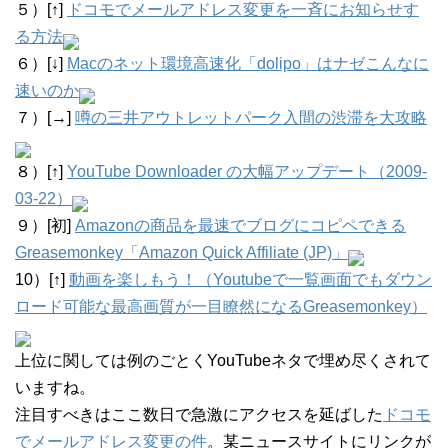
５）[↑]
ドコモでメールアドレス変更を一斉にお知らせす
る方法
６）[↓]
Macのネット環境高速化「dolipo」はナゼこんなに
速いのか
７）[→]
噂の三井アウトレットパーク入間の渋滞を大攻略
８）[↑]
YouTube Downloader の大幅アップデート（2009-
03-22）
９）[初]
Amazonの商品を最速でブログにコピペできる
Greasemonkey「Amazon Quick Affiliate (JP)」
10）[↑]
動画を楽しもう！（Youtubeで一覧画面でもダウン
ロード可能な最高画質が一目瞭然になるGreasemonkey）
上位に関しては例のごとくYouTubeネタで埋め尽くされて
いますね。
注目すべきはここ数日で急激にアクセスを延ばした
ドコモ
でメールアドレス変更の件
。某ニュースサイトにリンクが