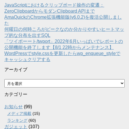
JavaScriptにおけるクリップボード操作の変遷：
ZeroClipboardからモダンClipboard APIまで
AmaQuickのChrome拡張機能版(v6.0.2)を復活公開しまし
た
何曜日の何時ころがピークなのか分かりやすいヒートマッ
プ的な分布を出すSQL
「ツイポーート/twport」2022年6月いっぱいでレポートの
公開機能を終了します【8/1 22時からメンテナンス】
WordPressでstyle.cssを更新したらwp_enqueue_styleで
キャッシュクリアする
アーカイブ
ア
ー
カ
カテゴリー
イ
ブ
お知らせ
(99)
メディア掲載
(15)
ランキング
(60)
ガジェット
(107)