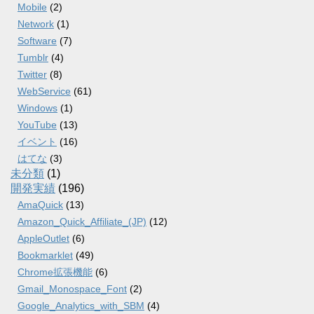
Mobile
(2)
Network
(1)
Software
(7)
Tumblr
(4)
Twitter
(8)
WebService
(61)
Windows
(1)
YouTube
(13)
イベント
(16)
はてな
(3)
未分類
(1)
開発実績
(196)
AmaQuick
(13)
Amazon_Quick_Affiliate_(JP)
(12)
AppleOutlet
(6)
Bookmarklet
(49)
Chrome拡張機能
(6)
Gmail_Monospace_Font
(2)
Google_Analytics_with_SBM
(4)