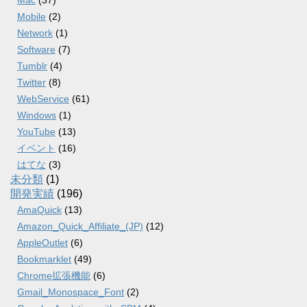
Mac
(37)
Mobile
(2)
Network
(1)
Software
(7)
Tumblr
(4)
Twitter
(8)
WebService
(61)
Windows
(1)
YouTube
(13)
イベント
(16)
はてな
(3)
未分類
(1)
開発実績
(196)
AmaQuick
(13)
Amazon_Quick_Affiliate_(JP)
(12)
AppleOutlet
(6)
Bookmarklet
(49)
Chrome拡張機能
(6)
Gmail_Monospace_Font
(2)