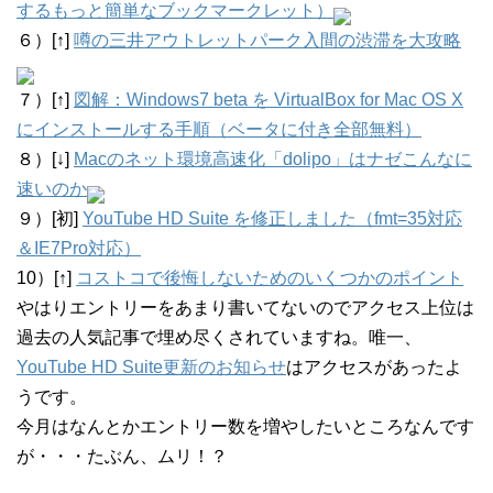
するもっと簡単なブックマークレット）
６）[↑]
噂の三井アウトレットパーク入間の渋滞を大攻略
７）[↑]
図解：Windows7 beta を VirtualBox for Mac OS X
にインストールする手順（ベータに付き全部無料）
８）[↓]
Macのネット環境高速化「dolipo」はナゼこんなに
速いのか
９）[初]
YouTube HD Suite を修正しました（fmt=35対応
＆IE7Pro対応）
10）[↑]
コストコで後悔しないためのいくつかのポイント
やはりエントリーをあまり書いてないのでアクセス上位は
過去の人気記事で埋め尽くされていますね。唯一、
YouTube HD Suite更新のお知らせ
はアクセスがあったよ
うです。
今月はなんとかエントリー数を増やしたいところなんです
が・・・たぶん、ムリ！？