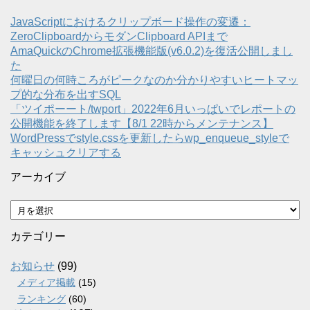
JavaScriptにおけるクリップボード操作の変遷：
ZeroClipboardからモダンClipboard APIまで
AmaQuickのChrome拡張機能版(v6.0.2)を復活公開しまし
た
何曜日の何時ころがピークなのか分かりやすいヒートマッ
プ的な分布を出すSQL
「ツイポーート/twport」2022年6月いっぱいでレポートの
公開機能を終了します【8/1 22時からメンテナンス】
WordPressでstyle.cssを更新したらwp_enqueue_styleで
キャッシュクリアする
アーカイブ
ア
ー
カ
カテゴリー
イ
ブ
お知らせ
(99)
メディア掲載
(15)
ランキング
(60)