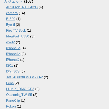
ガジェット
(107)
ARROWS NX F-02G
(4)
camera
(14)
E-520
(1)
Eye-fi
(2)
Fire TV Stick
(1)
IdeaPad_U350
(3)
iPad2
(2)
iPhone5s
(4)
iPhone6s
(2)
iPhoneX
(1)
IS01
(1)
IXY_30S
(6)
JVC ADIXXION GC-XA2
(2)
Lens
(2)
LUMIX_DMC-GF3
(2)
Olasonic_TW-S5
(2)
PanoClip
(1)
Poken
(1)