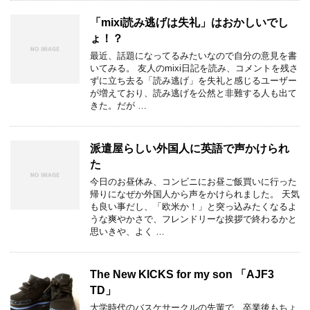
「mixi読み逃げは失礼」はおかしいでし
ょ！？
最近、話題になってるみたいなので自分の意見を書
いてみる。 友人のmixi日記を読み、コメントを残さ
ずに立ち去る「読み逃げ」を失礼と感じるユーザー
が増えており、読み逃げを公然と非難する人も出て
きた。だが …
派遣屋らしい外国人に英語で声かけられ
た
今日のお昼休み、コンビニにお昼ご飯買いに行った
帰りになぜか外国人から声をかけられました。 天気
も良い事だし、「欧米か！」と突っ込みたくなるよ
うな爽やかさで、フレンドリーな挨拶で終わるかと
思いきや、よく …
The New KICKS for my son 「AJF3
TD」
大学時代のバスケサークルの先輩で、卒業後もちょ