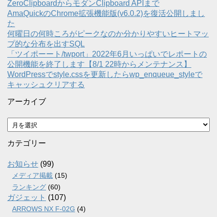
ZeroClipboardからモダンClipboard APIまで
AmaQuickのChrome拡張機能版(v6.0.2)を復活公開しまし
た
何曜日の何時ころがピークなのか分かりやすいヒートマッ
プ的な分布を出すSQL
「ツイポーート/twport」2022年6月いっぱいでレポートの
公開機能を終了します【8/1 22時からメンテナンス】
WordPressでstyle.cssを更新したらwp_enqueue_styleで
キャッシュクリアする
アーカイブ
ア
ー
カ
カテゴリー
イ
ブ
お知らせ
(99)
メディア掲載
(15)
ランキング
(60)
ガジェット
(107)
ARROWS NX F-02G
(4)