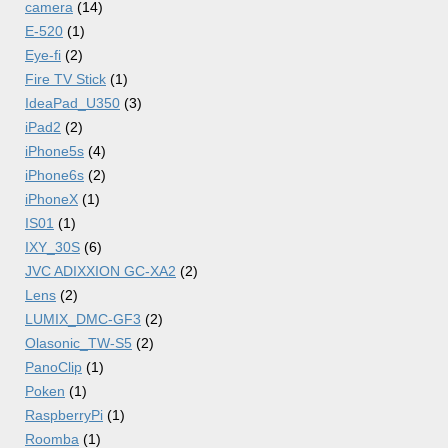
camera
(14)
E-520
(1)
Eye-fi
(2)
Fire TV Stick
(1)
IdeaPad_U350
(3)
iPad2
(2)
iPhone5s
(4)
iPhone6s
(2)
iPhoneX
(1)
IS01
(1)
IXY_30S
(6)
JVC ADIXXION GC-XA2
(2)
Lens
(2)
LUMIX_DMC-GF3
(2)
Olasonic_TW-S5
(2)
PanoClip
(1)
Poken
(1)
RaspberryPi
(1)
Roomba
(1)