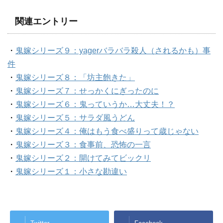
関連エントリー
・
鬼嫁シリーズ９：yagerバラバラ殺人（されるかも）事
件
・
鬼嫁シリーズ８：「坊主飽きた」
・
鬼嫁シリーズ７：せっかくにぎったのに
・
鬼嫁シリーズ６：鬼っていうか…大丈夫！？
・
鬼嫁シリーズ５：サラダ風うどん
・
鬼嫁シリーズ４：俺はもう食べ盛りって歳じゃない
・
鬼嫁シリーズ３：食事前、恐怖の一言
・
鬼嫁シリーズ２：開けてみてビックリ
・
鬼嫁シリーズ１：小さな勘違い