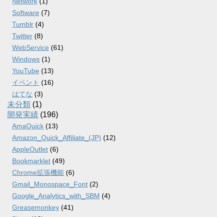
Network
(1)
Software
(7)
Tumblr
(4)
Twitter
(8)
WebService
(61)
Windows
(1)
YouTube
(13)
イベント
(16)
はてな
(3)
未分類
(1)
開発実績
(196)
AmaQuick
(13)
Amazon_Quick_Affiliate_(JP)
(12)
AppleOutlet
(6)
Bookmarklet
(49)
Chrome拡張機能
(6)
Gmail_Monospace_Font
(2)
Google_Analytics_with_SBM
(4)
Greasemonkey
(41)