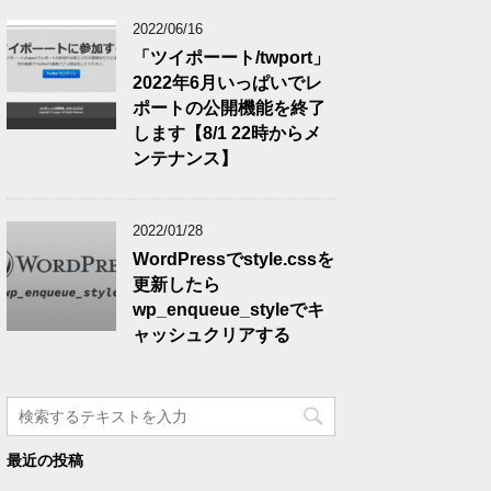
2022/06/16
「ツイポーート/twport」
2022年6月いっぱいでレ
ポートの公開機能を終了
します【8/1 22時からメ
ンテナンス】
2022/01/28
WordPressでstyle.cssを
更新したら
wp_enqueue_styleでキ
ャッシュクリアする
最近の投稿