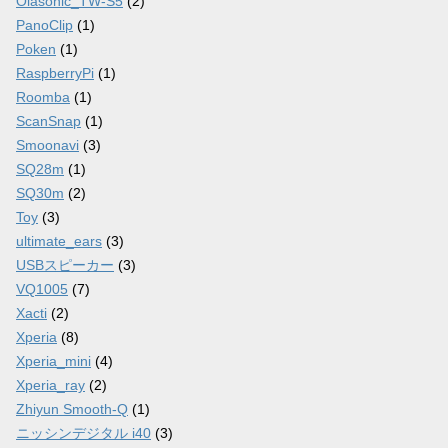
Olasonic_TW-S5
(2)
PanoClip
(1)
Poken
(1)
RaspberryPi
(1)
Roomba
(1)
ScanSnap
(1)
Smoonavi
(3)
SQ28m
(1)
SQ30m
(2)
Toy
(3)
ultimate_ears
(3)
USBスピーカー
(3)
VQ1005
(7)
Xacti
(2)
Xperia
(8)
Xperia_mini
(4)
Xperia_ray
(2)
Zhiyun Smooth-Q
(1)
ニッシンデジタル i40
(3)