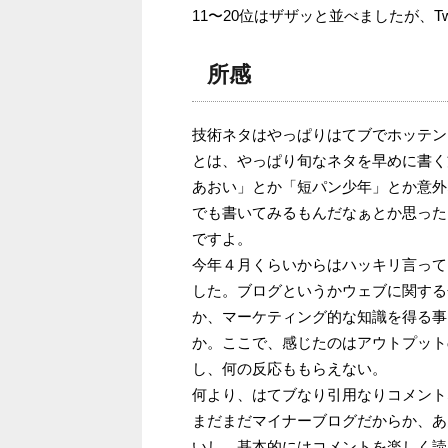
11〜20位はザザッと並べましたが、Tw
所感
技術ネタはやっぱりはてブでホッテン
とは、やっぱり旬なネタを早めに書く
あおい」とか「短パン少年」とか意外
でも書いてみるもんだなぁとか思った
ですよ。
今年４月くらいからはハッキリ言って
した。ブログというかウェブに関する
か、マーケティング的な知識を得る事
か。ここで、感じたのはアウトプット
し、何の反応ももらえない。
何より、はてブなり引用なりコメント
まだまだマイナーブログだからか、あ
いし、基本的にはコメントを楽しく読