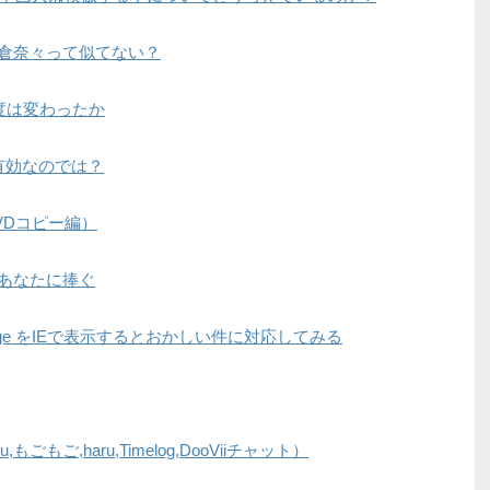
倉奈々って似てない？
度は変わったか
して有効なのでは？
DVDコピー編）
あなたに捧ぐ
ipt Badge をIEで表示するとおかしい件に対応してみる
,もごもご,haru,Timelog,DooViiチャット）