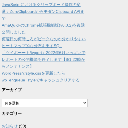
JavaScriptにおけるクリップボード操作の変
遷：ZeroClipboardからモダンClipboard APIま
で
AmaQuickのChrome拡張機能版(v6.0.2)を復活
公開しました
何曜日の何時ころがピークなのか分かりやすい
ヒートマップ的な分布を出すSQL
「ツイポーート/twport」2022年6月いっぱいで
レポートの公開機能を終了します【8/1 22時か
らメンテナンス】
WordPressでstyle.cssを更新したら
wp_enqueue_styleでキャッシュクリアする
アーカイブ
ア
ー
カ
カテゴリー
イ
ブ
お知らせ
(99)