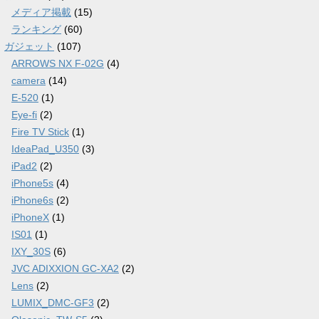
メディア掲載
(15)
ランキング
(60)
ガジェット
(107)
ARROWS NX F-02G
(4)
camera
(14)
E-520
(1)
Eye-fi
(2)
Fire TV Stick
(1)
IdeaPad_U350
(3)
iPad2
(2)
iPhone5s
(4)
iPhone6s
(2)
iPhoneX
(1)
IS01
(1)
IXY_30S
(6)
JVC ADIXXION GC-XA2
(2)
Lens
(2)
LUMIX_DMC-GF3
(2)