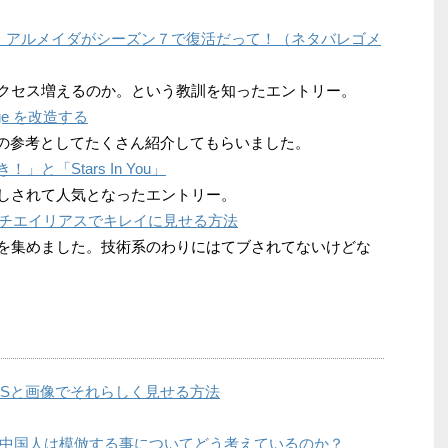
トニー・アルメイダがシーズン７で復活だって！（ネタバレゴメ
ぱりアクセス増えるのか。という教訓を知ったエントリー。
adge を改造する
dgeの付け方の参考としてたくさん紹介してもらいました。
「Stars In You」
に後押しされて人気となったエントリー。
アンチエイリアスでキレイに見せる方法
クセスを集めました。技術系のわりにはてブされてないけどな
）をCSSと画像でそれらしく見せる方法
」、中国人は模倣する事についてどう考えているのか？