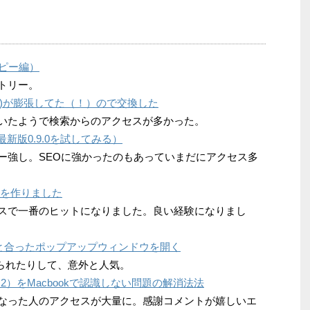
コピー編）
ントリー。
06)が膨張してた（！）ので交換した
くさんいたようで検索からのアクセスが多かった。
最新版0.9.0を試してみる）
ントリー強し。SEOに強かったのもあっていまだにアクセス多
ーを作りました
bサービスで一番のヒットになりました。良い経験になりまし
サイズと合ったポップアップウィンドウを開く
り上げられたりして、意外と人気。
320U2）をMacbookで認識しない問題の解消法法
状況になった人のアクセスが大量に。感謝コメントが嬉しいエ