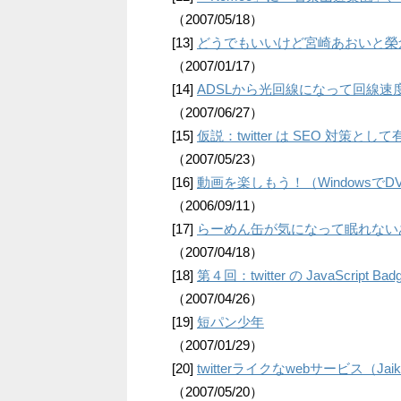
（2007/05/18）
[13]
どうでもいいけど宮崎あおいと榮
（2007/01/17）
[14]
ADSLから光回線になって回線速
（2007/06/27）
[15]
仮説：twitter は SEO 対策と
（2007/05/23）
[16]
動画を楽しもう！（Windowsで
（2006/09/11）
[17]
らーめん缶が気になって眠れない
（2007/04/18）
[18]
第４回：twitter の JavaScr
（2007/04/26）
[19]
短パン少年
（2007/01/29）
[20]
twitterライクなwebサービス（Jaiku
（2007/05/20）