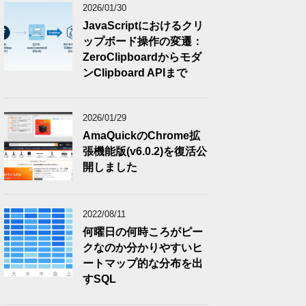
2026/01/30
JavaScriptにおけるクリ
ップボード操作の変遷：
ZeroClipboardからモダ
ンClipboard APIまで
2026/01/29
AmaQuickのChrome拡
張機能版(v6.0.2)を復活公
開しました
2022/08/11
何曜日の何時ころがピー
クなのか分かりやすいヒ
ートマップ的な分布を出
すSQL