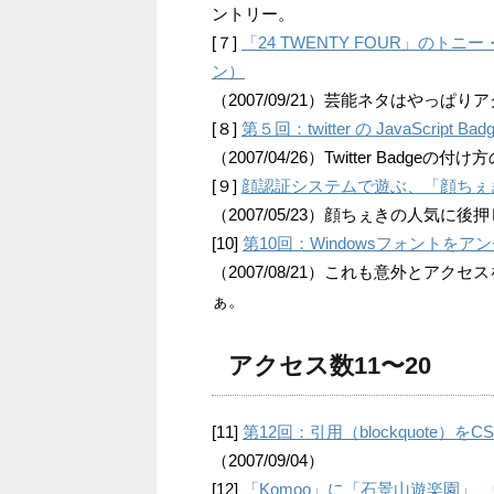
ントリー。
[７]
「24 TWENTY FOUR」の
ン）
（2007/09/21）芸能ネタはやっ
[８]
第５回：twitter の JavaScript B
（2007/04/26）Twitter Ba
[９]
顔認証システムで遊ぶ、「顔ちぇき！」と
（2007/05/23）顔ちぇきの人気
[10]
第10回：Windowsフォントを
（2007/08/21）これも意外とア
ぁ。
アクセス数11〜20
[11]
第12回：引用（blockquote
（2007/09/04）
[12]
「Komoo」に「石景山遊楽園