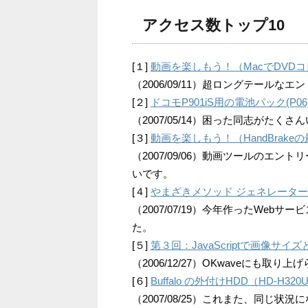
アクセス数トップ10
[１]
動画を楽しもう！（MacでDVD
（2006/09/11）超ロングテールなエ
[２]
ドコモP901iS用の電池パック(P
（2007/05/14）困った同志がた
[３]
動画を楽しもう！（HandBrakeの
（2007/09/06）動画ツールのエ
いです。
[４]
やまざきメソッド ジェネレータ
（2007/07/19）今年作ったWe
た。
[５]
第３回：JavaScriptで画像
（2006/12/27）OKwaveにも取
[６]
Buffalo の外付けHDD（HD-H
（2007/08/25）これまた、同じ